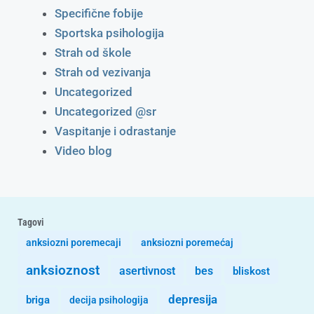
Specifične fobije
Sportska psihologija
Strah od škole
Strah od vezivanja
Uncategorized
Uncategorized @sr
Vaspitanje i odrastanje
Video blog
Tagovi
anksiozni poremecaji
anksiozni poremećaj
anksioznost
asertivnost
bes
bliskost
depresija
briga
decija psihologija