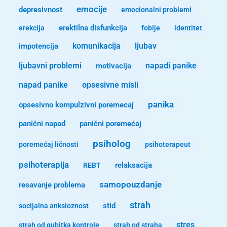
emocije
depresivnost
emocionalni problemi
erekcija
erektilna disfunkcija
fobije
identitet
komunikacija
ljubav
impotencija
ljubavni problemi
motivacija
napadi panike
opsesivne misli
napad panike
panika
opsesivno kompulzivni poremecaj
panični napad
panični poremećaj
psiholog
poremećaj ličnosti
psihoterapeut
psihoterapija
REBT
relaksacija
samopouzdanje
resavanje problema
strah
stid
socijalna anksioznost
stres
strah od gubitka kontrole
strah od straha