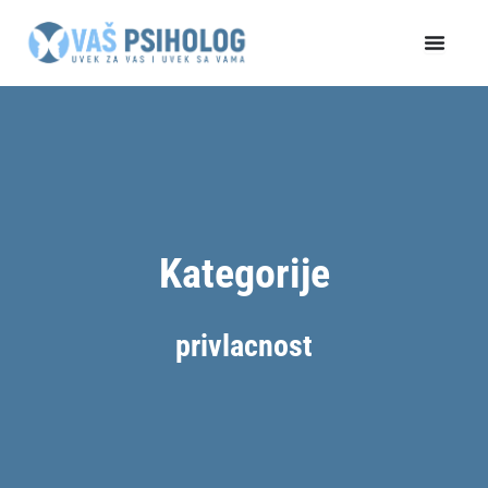
Пређи
на
садржај
Kategorije
privlacnost