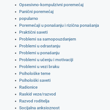
Opsesivno-kompulzivni poremećaj
Panični poremećaj
popularno
Poremećaji u ponašanju i rizična ponašanja
Praktični saveti
Problemi sa samopouzdanjem
Problemi u odrastanju
Problemi u ponašanju
Problemi u učenju i motivaciji
Problemi u vezi braku
Psihološke teme
Psihološki saveti
Radionice
Raskid veze/razvod
Razvod roditelja
Socijalna anksioznost