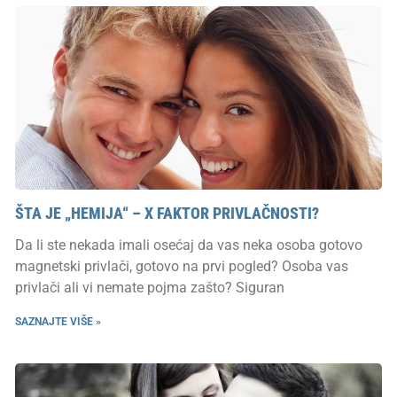
ŠTA JE „HEMIJA“ – X FAKTOR PRIVLAČNOSTI?
Da li ste nekada imali osećaj da vas neka osoba gotovo
magnetski privlači, gotovo na prvi pogled? Osoba vas
privlači ali vi nemate pojma zašto? Siguran
SAZNAJTE VIŠE »