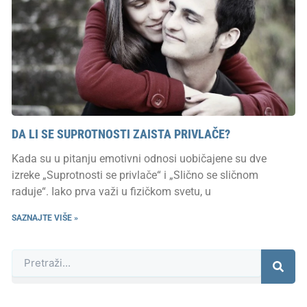
DA LI SE SUPROTNOSTI ZAISTA PRIVLAČE?
Kada su u pitanju emotivni odnosi uobičajene su dve
izreke „Suprotnosti se privlače“ i „Slično se sličnom
raduje“. Iako prva važi u fizičkom svetu, u
SAZNAJTE VIŠE »
Претрага