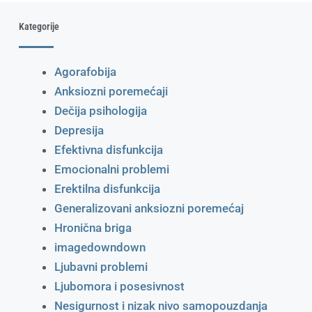
Kategorije
Agorafobija
Anksiozni poremećaji
Dečija psihologija
Depresija
Efektivna disfunkcija
Emocionalni problemi
Erektilna disfunkcija
Generalizovani anksiozni poremećaj
Hronična briga
imagedowndown
Ljubavni problemi
Ljubomora i posesivnost
Nesigurnost i nizak nivo samopouzdanja