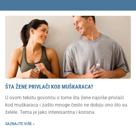
ŠTA ŽENE PRIVLAČI KOD MUŠKARACA?
U ovom tekstu govoriću o tome šta žene najviše privlači
kod muškaraca i zašto mnoge često ne dobiju ono što su
želele. Tema je jako interesantna i korisna
SAZNAJTE VIŠE »