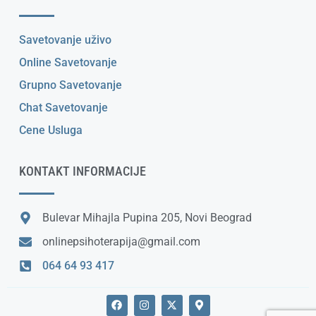
Savetovanje uživo
Online Savetovanje
Grupno Savetovanje
Chat Savetovanje
Cene Usluga
KONTAKT INFORMACIJE
Bulevar Mihajla Pupina 205, Novi Beograd
onlinepsihoterapija@gmail.com
064 64 93 417
F
I
X
M
a
n
-
a