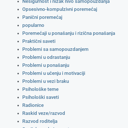
Nesigurnost i nizak nivo samopouzdanja
Opsesivno-kompulzivni poremećaj
Panični poremećaj
popularno
Poremećaji u ponašanju i rizična ponašanja
Praktični saveti
Problemi sa samopouzdanjem
Problemi u odrastanju
Problemi u ponašanju
Problemi u učenju i motivaciji
Problemi u vezi braku
Psihološke teme
Psihološki saveti
Radionice
Raskid veze/razvod
Razvod roditelja