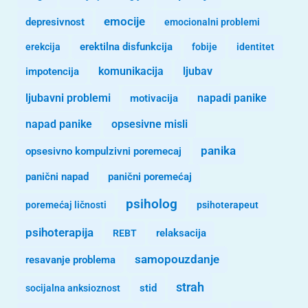
emocije
depresivnost
emocionalni problemi
erekcija
erektilna disfunkcija
fobije
identitet
komunikacija
ljubav
impotencija
ljubavni problemi
motivacija
napadi panike
opsesivne misli
napad panike
panika
opsesivno kompulzivni poremecaj
panični napad
panični poremećaj
psiholog
poremećaj ličnosti
psihoterapeut
psihoterapija
REBT
relaksacija
samopouzdanje
resavanje problema
strah
stid
socijalna anksioznost