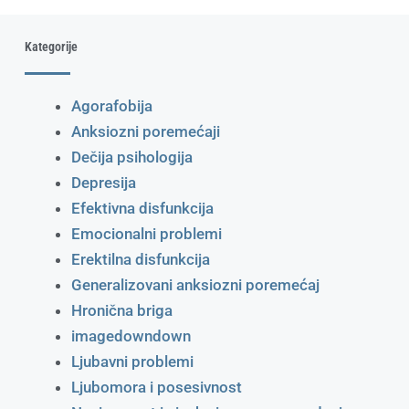
Kategorije
Agorafobija
Anksiozni poremećaji
Dečija psihologija
Depresija
Efektivna disfunkcija
Emocionalni problemi
Erektilna disfunkcija
Generalizovani anksiozni poremećaj
Hronična briga
imagedowndown
Ljubavni problemi
Ljubomora i posesivnost