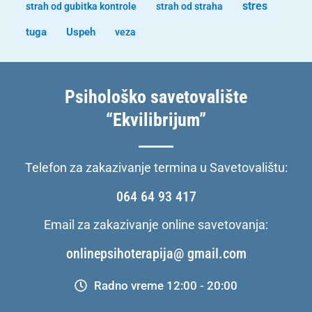
stres
strah od gubitka kontrole
strah od straha
tuga
Uspeh
veza
Psihološko savetovalište
“Ekvilibrijum”
Telefon za zakazivanje termina u Savetovalištu:
064 64 93 417
Email za zakazivanje online savetovanja:
onlinepsihoterapija@ gmail.com
Radno vreme 12:00 - 20:00