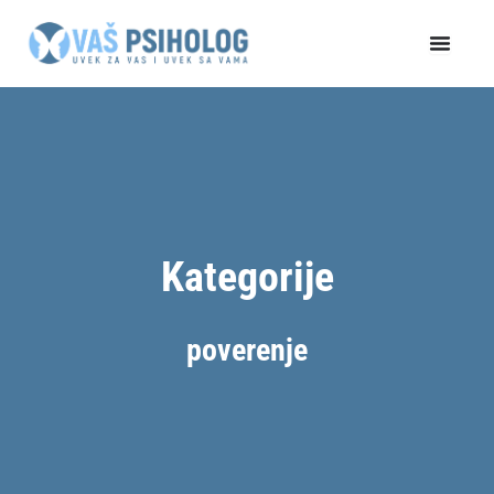
Пређи
на
садржај
Kategorije
poverenje