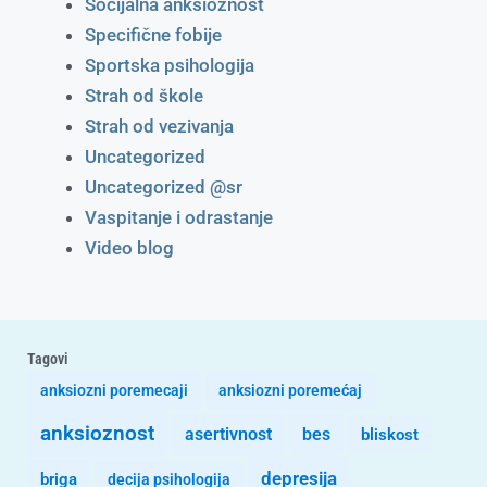
Socijalna anksioznost
Specifične fobije
Sportska psihologija
Strah od škole
Strah od vezivanja
Uncategorized
Uncategorized @sr
Vaspitanje i odrastanje
Video blog
Tagovi
anksiozni poremecaji
anksiozni poremećaj
anksioznost
asertivnost
bes
bliskost
depresija
briga
decija psihologija