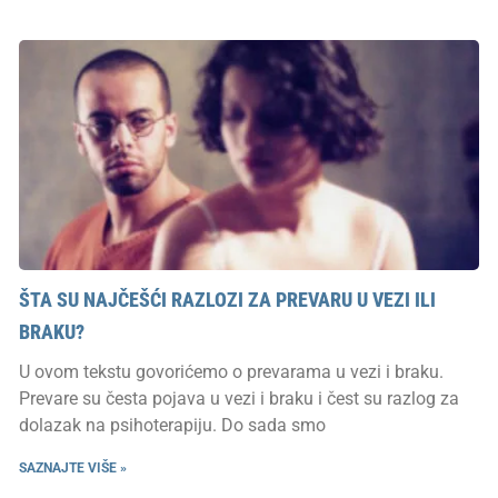
ŠTA SU NAJČEŠĆI RAZLOZI ZA PREVARU U VEZI ILI
BRAKU?
U ovom tekstu govorićemo o prevarama u vezi i braku.
Prevare su česta pojava u vezi i braku i čest su razlog za
dolazak na psihoterapiju. Do sada smo
SAZNAJTE VIŠE »