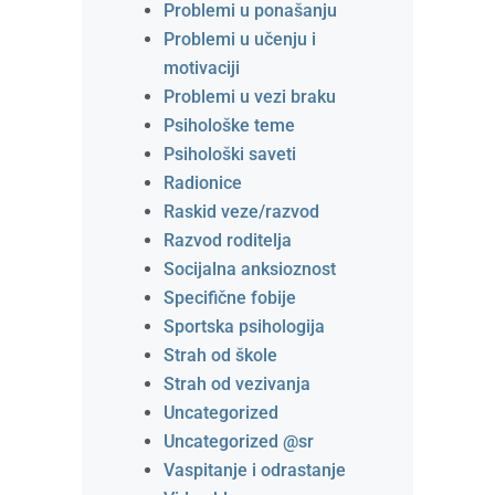
Problemi u ponašanju
Problemi u učenju i
motivaciji
Problemi u vezi braku
Psihološke teme
Psihološki saveti
Radionice
Raskid veze/razvod
Razvod roditelja
Socijalna anksioznost
Specifične fobije
Sportska psihologija
Strah od škole
Strah od vezivanja
Uncategorized
Uncategorized @sr
Vaspitanje i odrastanje