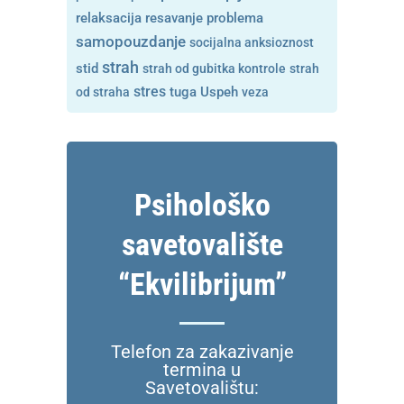
resavanje problema
relaksacija
samopouzdanje
socijalna anksioznost
strah
stid
strah od gubitka kontrole
strah
stres
tuga
od straha
Uspeh
veza
Psihološko
savetovalište
“Ekvilibrijum”
Telefon za zakazivanje
termina u
Savetovalištu: