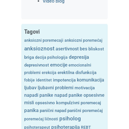
Video blog
Tagovi
anksiozni poremecaji
anksiozni poremećaj
anksioznost
asertivnost
bes
bliskost
depresija
briga
decija psihologija
emocije
depresivnost
emocionalni
problemi
erekcija
erektilna disfunkcija
komunikacija
fobije
identitet
impotencija
ljubavni problemi
ljubav
motivacija
opsesivne
napadi panike
napad panike
misli
opsesivno kompulzivni poremecaj
panika
panični napad
panični poremećaj
psiholog
poremećaj ličnosti
psihoterapija
psihoterapeut
REBT