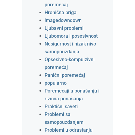
poremećaj
Hronična briga
imagedowndown
Ljubavni problemi
Ljubomora i posesivnost
Nesigurnost i nizak nivo
samopouzdanja
Opsesivno-kompulzivni
poremećaj
Panični poremećaj
popularno
Poremećaji u ponašanju i
rizična ponašanja
Praktični saveti
Problemi sa
samopouzdanjem
Problemi u odrastanju