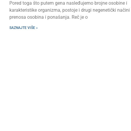
Pored toga što putem gena nasleđujemo brojne osobine i
karakteristike organizma, postoje i drugi negenetički načini
prenosa osobina i ponašanja. Reč je o
SAZNAJTE VIŠE »