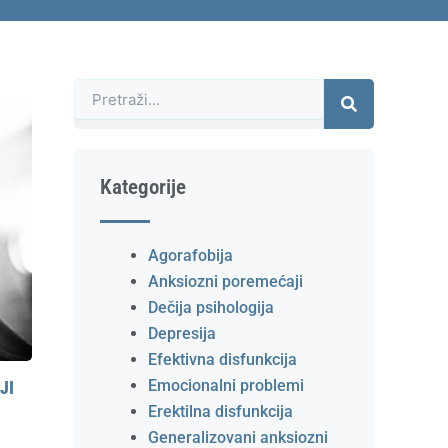
Претрага
Kategorije
Agorafobija
Anksiozni poremećaji
Dečija psihologija
Depresija
Efektivna disfunkcija
Emocionalni problemi
JI
Erektilna disfunkcija
Generalizovani anksiozni