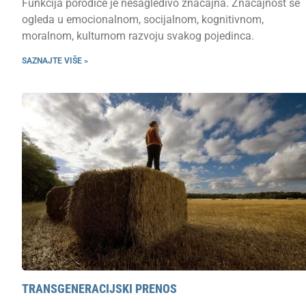
Funkcija porodice je nesagledivo značajna. Značajnost se
ogleda u emocionalnom, socijalnom, kognitivnom,
moralnom, kulturnom razvoju svakog pojedinca.
SAZNAJTE VIŠE »
TRANSGENERACIJSKI PRENOS