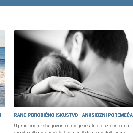
I
RANO PORODIČNO ISKUSTVO I ANKSIOZNI POREMEĆA
U prošlom tekstu govorili smo generalno o uzročnicima
anksioznih poremećaja i naglasili da ne postoji jedan