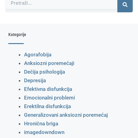
Kategorije
Agorafobija
Anksiozni poremećaji
Dečija psihologija
Depresija
Efektivna disfunkcija
Emocionalni problemi
Erektilna disfunkcija
Generalizovani anksiozni poremećaj
Hronična briga
imagedowndown