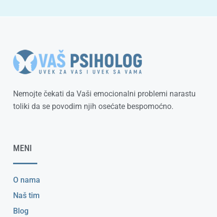
Nemojte čekati da Vaši emocionalni problemi narastu
toliki da se povodim njih osećate bespomoćno.
MENI
O nama
Naš tim
Blog