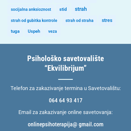
strah
stid
socijalna anksioznost
stres
strah od gubitka kontrole
strah od straha
tuga
Uspeh
veza
Psihološko savetovalište
“Ekvilibrijum”
Telefon za zakazivanje termina u Savetovalištu:
064 64 93 417
Email za zakazivanje online savetovanja:
onlinepsihoterapija@ gmail.com