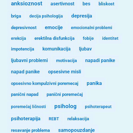
anksioznost
asertivnost
bes
bliskost
depresija
briga
decija psihologija
emocije
depresivnost
emocionalni problemi
erekcija
erektilna disfunkcija
fobije
identitet
komunikacija
ljubav
impotencija
ljubavni problemi
motivacija
napadi panike
opsesivne misli
napad panike
panika
opsesivno kompulzivni poremecaj
panični napad
panični poremećaj
psiholog
poremećaj ličnosti
psihoterapeut
psihoterapija
REBT
relaksacija
samopouzdanje
resavanje problema