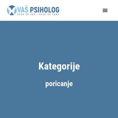
Пређи
на
садржај
Kategorije
poricanje