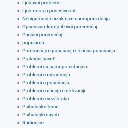
Ljubavni problemi
Ljubomora i posesivnost
Nesigurnost i nizak nivo samopouzdanja
Opsesivno-kompulzivni poremećaj
Panični poremećaj
popularno
Poremećaji u ponašanju i rizična ponašanja
Praktični saveti
Problemi sa samopouzdanjem
Problemi u odrastanju
Problemi u ponašanju
Problemi u učenju i motivaciji
Problemi u vezi braku
Psihološke teme
Psihološki saveti
Radionice