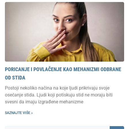
PORICANJE I POVLAČENJE KAO MEHANIZMI ODBRANE
OD STIDA
Postoji nekoliko načina na koje ljudi prikrivaju svoje
osećanje stida. Ljudi koji potiskuju stid ne moraju biti
svesni da imaju izgrađene mehanizme
SAZNAJTE VIŠE »
Претрага