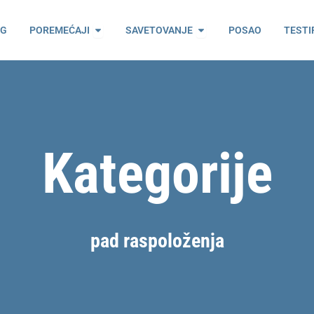
ama
Open Poremećaji
Open Savetovanje
OG
POREMEĆAJI
SAVETOVANJE
POSAO
TESTI
Kategorije
pad raspoloženja