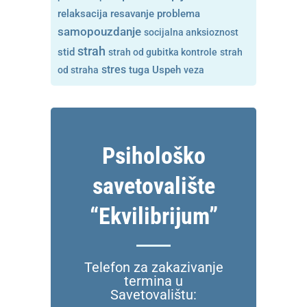
resavanje problema
relaksacija
samopouzdanje
socijalna anksioznost
strah
stid
strah od gubitka kontrole
strah
stres
tuga
od straha
Uspeh
veza
Psihološko
savetovalište
“Ekvilibrijum”
Telefon za zakazivanje
termina u
Savetovalištu: