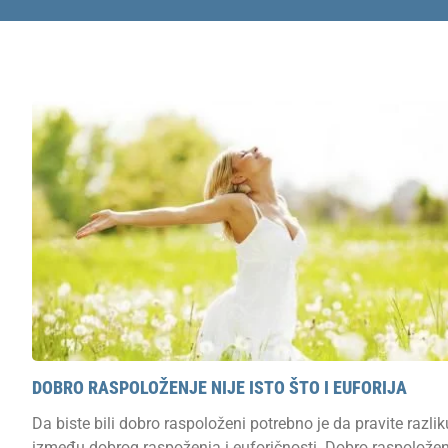
DOBRO RASPOLOŽENJE NIJE ISTO ŠTO I EUFORIJA
Da biste bili dobro raspoloženi potrebno je da pravite razlik
između dobrog raspoženja i euforičnosti. Dobro raspoložen