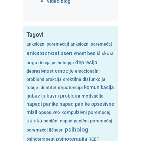
Video blog
Tagovi
anksiozni poremecaji
anksiozni poremećaj
anksioznost
asertivnost
bes
bliskost
depresija
briga
decija psihologija
emocije
depresivnost
emocionalni
problemi
erekcija
erektilna disfunkcija
komunikacija
fobije
identitet
impotencija
ljubavni problemi
ljubav
motivacija
opsesivne
napadi panike
napad panike
misli
opsesivno kompulzivni poremecaj
panika
panični napad
panični poremećaj
psiholog
poremećaj ličnosti
psihoterapija
psihoterapeut
REBT