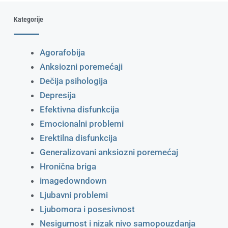
Kategorije
Agorafobija
Anksiozni poremećaji
Dečija psihologija
Depresija
Efektivna disfunkcija
Emocionalni problemi
Erektilna disfunkcija
Generalizovani anksiozni poremećaj
Hronična briga
imagedowndown
Ljubavni problemi
Ljubomora i posesivnost
Nesigurnost i nizak nivo samopouzdanja