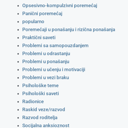
Opsesivno-kompulzivni poremećaj
Panični poremećaj
popularno
Poremećaji u ponašanju i rizična ponašanja
Praktični saveti
Problemi sa samopouzdanjem
Problemi u odrastanju
Problemi u ponašanju
Problemi u učenju i motivaciji
Problemi u vezi braku
Psihološke teme
Psihološki saveti
Radionice
Raskid veze/razvod
Razvod roditelja
Socijalna anksioznost