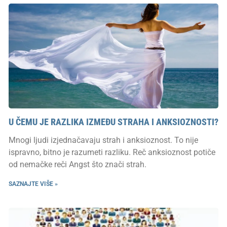
U ČEMU JE RAZLIKA IZMEĐU STRAHA I ANKSIOZNOSTI?
Mnogi ljudi izjednačavaju strah i anksioznost. To nije
ispravno, bitno je razumeti razliku. Reč anksioznost potiče
od nemačke reči Angst što znači strah.
SAZNAJTE VIŠE »