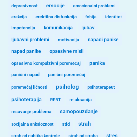
emocije
depresivnost
emocionalni problemi
erekcija
erektilna disfunkcija
fobije
identitet
komunikacija
ljubav
impotencija
ljubavni problemi
motivacija
napadi panike
opsesivne misli
napad panike
panika
opsesivno kompulzivni poremecaj
panični napad
panični poremećaj
psiholog
poremećaj ličnosti
psihoterapeut
psihoterapija
REBT
relaksacija
samopouzdanje
resavanje problema
strah
stid
socijalna anksioznost
stres
strah od gubitka kontrole
strah od straha