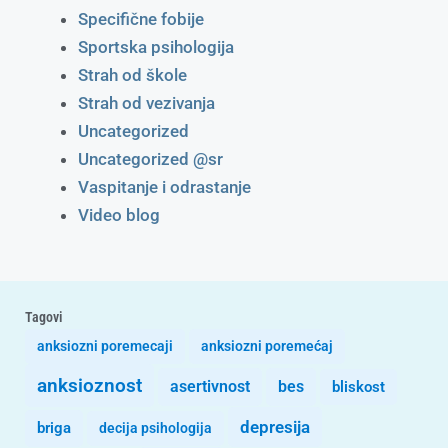
Specifične fobije
Sportska psihologija
Strah od škole
Strah od vezivanja
Uncategorized
Uncategorized @sr
Vaspitanje i odrastanje
Video blog
Tagovi
anksiozni poremecaji
anksiozni poremećaj
anksioznost
asertivnost
bes
bliskost
depresija
briga
decija psihologija