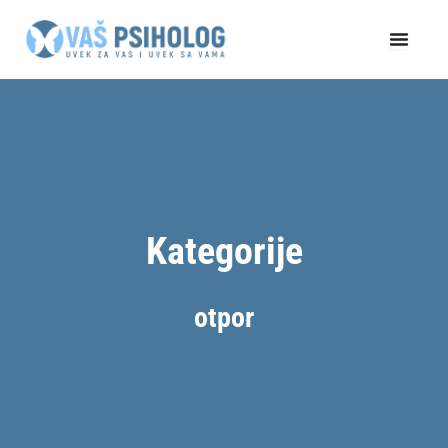
Пређи
на
садржај
Kategorije
otpor