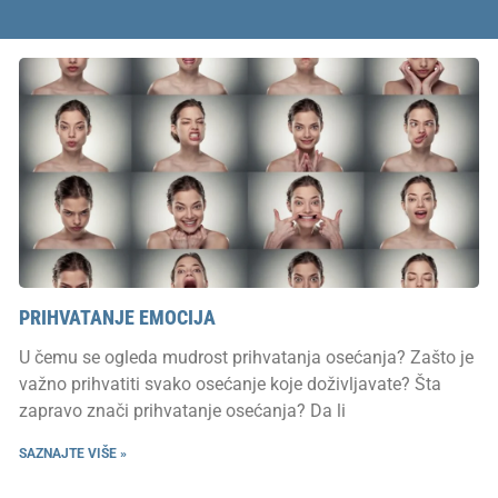
PRIHVATANJE EMOCIJA
U čemu se ogleda mudrost prihvatanja osećanja? Zašto je
važno prihvatiti svako osećanje koje doživljavate? Šta
zapravo znači prihvatanje osećanja? Da li
SAZNAJTE VIŠE »