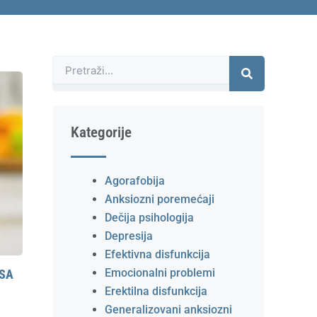
Претрага
Kategorije
Agorafobija
Anksiozni poremećaji
Dečija psihologija
Depresija
Efektivna disfunkcija
Emocionalni problemi
ESA
Erektilna disfunkcija
Generalizovani anksiozni