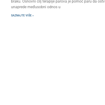
braku. Osnovni cilj terapije parova je pomoć paru da ostv
unaprede međusobni odnos u
SAZNAJTE VIŠE »