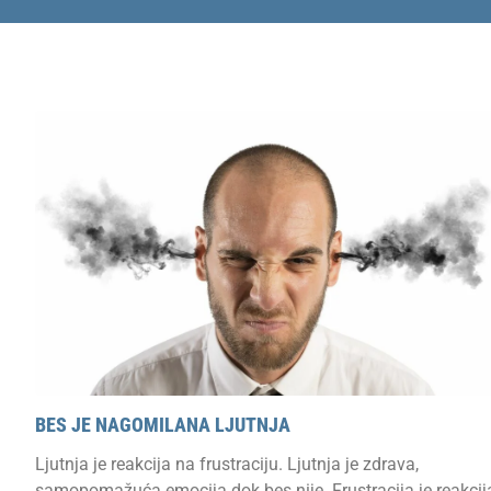
BES JE NAGOMILANA LJUTNJA
Ljutnja je reakcija na frustraciju. Ljutnja je zdrava,
samopomažuća emocija dok bes nije. Frustracija je reakcij