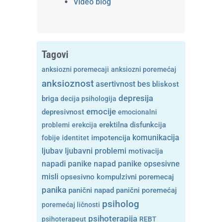
Video blog
Tagovi
anksiozni poremecaji
anksiozni poremećaj
anksioznost
asertivnost
bes
bliskost
depresija
briga
decija psihologija
emocije
depresivnost
emocionalni
problemi
erekcija
erektilna disfunkcija
komunikacija
fobije
identitet
impotencija
ljubavni problemi
ljubav
motivacija
opsesivne
napadi panike
napad panike
misli
opsesivno kompulzivni poremecaj
panika
panični napad
panični poremećaj
psiholog
poremećaj ličnosti
psihoterapija
psihoterapeut
REBT