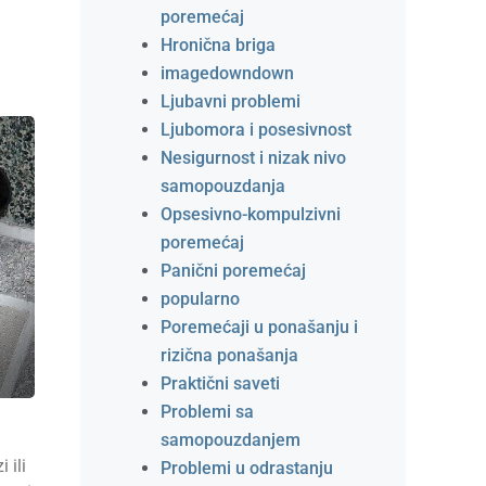
poremećaj
Hronična briga
imagedowndown
Ljubavni problemi
Ljubomora i posesivnost
Nesigurnost i nizak nivo
samopouzdanja
Opsesivno-kompulzivni
poremećaj
Panični poremećaj
popularno
Poremećaji u ponašanju i
rizična ponašanja
Praktični saveti
Problemi sa
samopouzdanjem
 ili
Problemi u odrastanju