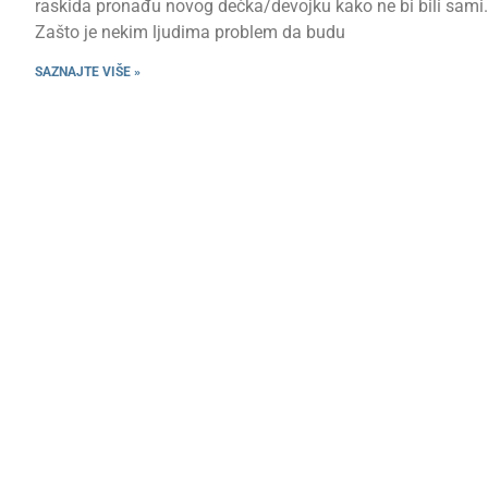
raskida pronađu novog dečka/devojku kako ne bi bili sami.
Zašto je nekim ljudima problem da budu
SAZNAJTE VIŠE »