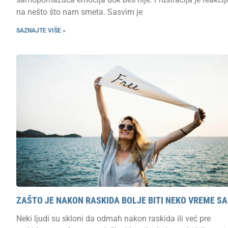
na nešto što nam smeta. Sasvim je
SAZNAJTE VIŠE »
ZAŠTO JE NAKON RASKIDA BOLJE BITI NEKO VREME S
Neki ljudi su skloni da odmah nakon raskida ili već pre