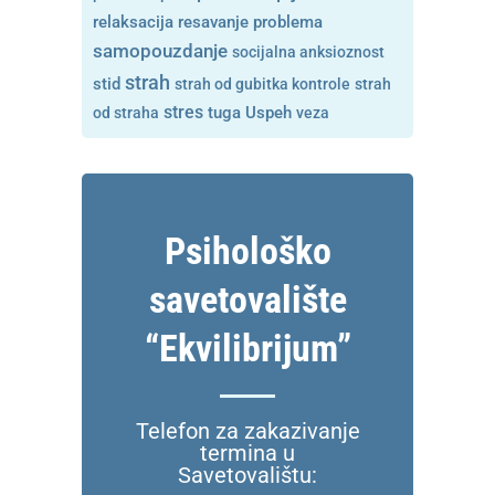
resavanje problema
relaksacija
samopouzdanje
socijalna anksioznost
strah
stid
strah od gubitka kontrole
strah
stres
tuga
od straha
Uspeh
veza
Psihološko
savetovalište
“Ekvilibrijum”
Telefon za zakazivanje
termina u
Savetovalištu: