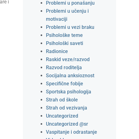
are i
Problemi u ponašanju
Problemi u učenju i
motivaciji
Problemi u vezi braku
Psihološke teme
Psihološki saveti
Radionice
Raskid veze/razvod
Razvod roditelja
Socijalna anksioznost
Specifične fobije
Sportska psihologija
Strah od škole
Strah od vezivanja
Uncategorized
Uncategorized @sr
Vaspitanje i odrastanje