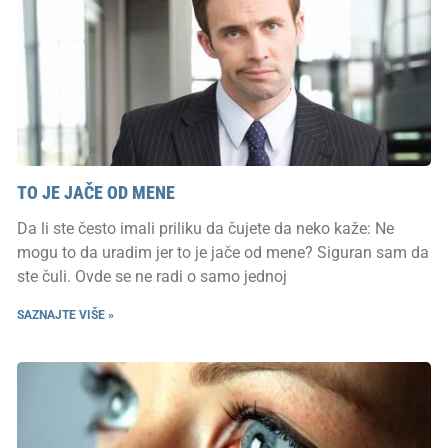
TO JE JAČE OD MENE
Da li ste često imali priliku da čujete da neko kaže: Ne
mogu to da uradim jer to je jače od mene? Siguran sam da
ste čuli. Ovde se ne radi o samo jednoj
SAZNAJTE VIŠE »