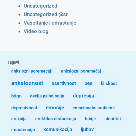
Uncategorized
Uncategorized @sr
Vaspitanje i odrastanje
Video blog
Tagovi
anksiozni poremecaji
anksiozni poremećaj
anksioznost
asertivnost
bes
bliskost
depresija
briga
decija psihologija
emocije
depresivnost
emocionalni problemi
erekcija
erektilna disfunkcija
fobije
identitet
komunikacija
ljubav
impotencija