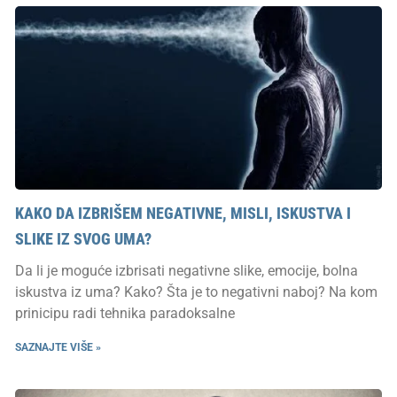
KAKO DA IZBRIŠEM NEGATIVNE, MISLI, ISKUSTVA I
SLIKE IZ SVOG UMA?
Da li je moguće izbrisati negativne slike, emocije, bolna
iskustva iz uma? Kako? Šta je to negativni naboj? Na kom
prinicipu radi tehnika paradoksalne
SAZNAJTE VIŠE »