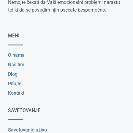
Nemojte čekati da Vaši emocionalni problemi narastu
toliki da se povodim njih osećate bespomoćno.
MENI
O nama
Naš tim
Blog
Pitajte
Kontakt
SAVETOVANJE
Savetovanje uživo