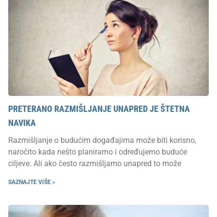
PRETERANO RAZMIŠLJANJE UNAPRED JE ŠTETNA
NAVIKA
Razmišljanje o budućim događajima može biti korisno,
naročito kada nešto planiramo i određujemo buduće
ciljeve. Ali ako često razmišljamo unapred to može
SAZNAJTE VIŠE »