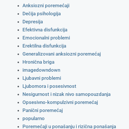
Anksiozni poremećaji
Dečija psihologija
Depresija
Efektivna disfunkcija
Emocionalni problemi
Erektilna disfunkcija
Generalizovani anksiozni poremećaj
Hronična briga
imagedowndown
Ljubavni problemi
Ljubomora i posesivnost
Nesigurnost i nizak nivo samopouzdanja
Opsesivno-kompulzivni poremećaj
Panični poremećaj
popularno
Poremećaji u ponašanju i rizična ponašanja