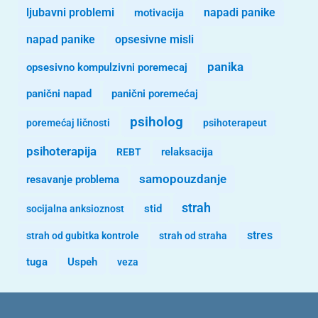
ljubavni problemi
motivacija
napadi panike
opsesivne misli
napad panike
panika
opsesivno kompulzivni poremecaj
panični napad
panični poremećaj
psiholog
poremećaj ličnosti
psihoterapeut
psihoterapija
REBT
relaksacija
samopouzdanje
resavanje problema
strah
stid
socijalna anksioznost
stres
strah od gubitka kontrole
strah od straha
tuga
Uspeh
veza