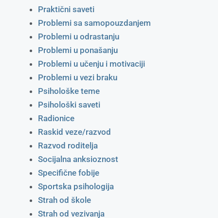
Praktični saveti
Problemi sa samopouzdanjem
Problemi u odrastanju
Problemi u ponašanju
Problemi u učenju i motivaciji
Problemi u vezi braku
Psihološke teme
Psihološki saveti
Radionice
Raskid veze/razvod
Razvod roditelja
Socijalna anksioznost
Specifične fobije
Sportska psihologija
Strah od škole
Strah od vezivanja