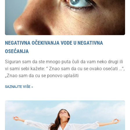
NEGATIVNA OČEKIVANJA VODE U NEGATIVNA
OSEĆANJA
Siguran sam da ste mnogo puta čuli da vam neko drugi ili
vi sami sebi kažete: “ Znao sam da cu se ovako osećati …“,
„Znao sam da cu se ponovo uplašiti
SAZNAJTE VIŠE »