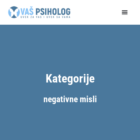
Пређи
на
садржај
Kategorije
negativne misli