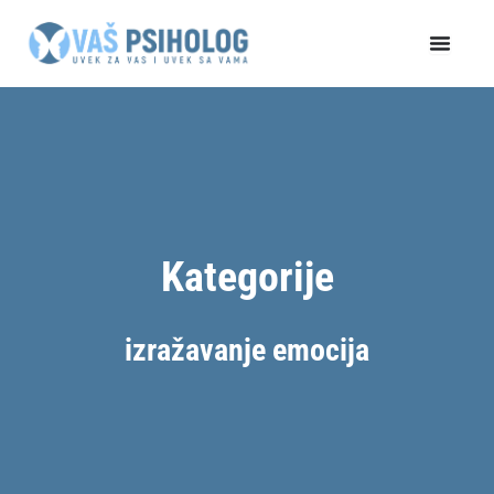
Пређи
на
садржај
Kategorije
izražavanje emocija