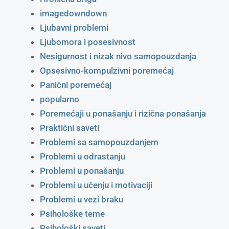
imagedowndown
Ljubavni problemi
Ljubomora i posesivnost
Nesigurnost i nizak nivo samopouzdanja
Opsesivno-kompulzivni poremećaj
Panični poremećaj
popularno
Poremećaji u ponašanju i rizična ponašanja
Praktični saveti
Problemi sa samopouzdanjem
Problemi u odrastanju
Problemi u ponašanju
Problemi u učenju i motivaciji
Problemi u vezi braku
Psihološke teme
Psihološki saveti