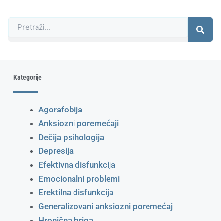
Претрага
Kategorije
Agorafobija
Anksiozni poremećaji
Dečija psihologija
Depresija
Efektivna disfunkcija
Emocionalni problemi
Erektilna disfunkcija
Generalizovani anksiozni poremećaj
Hronična briga