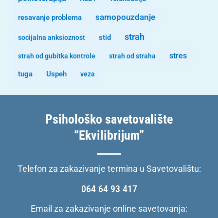
samopouzdanje
resavanje problema
strah
stid
socijalna anksioznost
stres
strah od gubitka kontrole
strah od straha
tuga
Uspeh
veza
Psihološko savetovalište
“Ekvilibrijum”
Telefon za zakazivanje termina u Savetovalištu:
064 64 93 417
Email za zakazivanje online savetovanja: