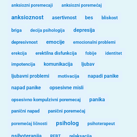
anksiozni poremecaji
anksiozni poremećaj
anksioznost
asertivnost
bes
bliskost
depresija
briga
decija psihologija
emocije
depresivnost
emocionalni problemi
erekcija
erektilna disfunkcija
fobije
identitet
komunikacija
ljubav
impotencija
ljubavni problemi
motivacija
napadi panike
opsesivne misli
napad panike
panika
opsesivno kompulzivni poremecaj
panični napad
panični poremećaj
psiholog
poremećaj ličnosti
psihoterapeut
psihoterapija
REBT
relaksacija