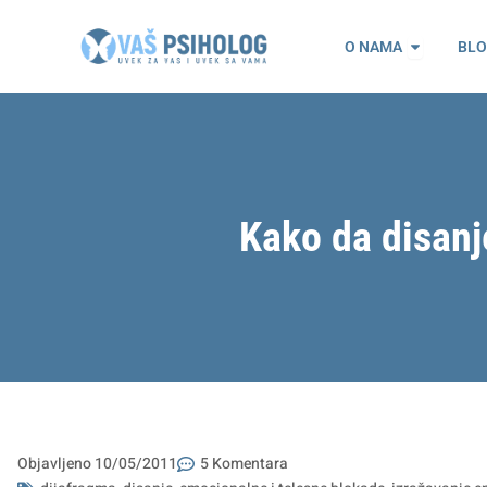
Пређи
Open O n
на
O NAMA
BL
садржај
Kako da disanj
Objavljeno
10/05/2011
5 Komentara