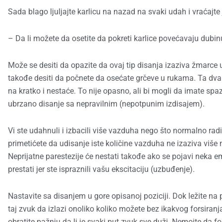
Sada blago ljuljajte karlicu na nazad na svaki udah i vraćajte
– Da li možete da osetite da pokreti karlice povećavaju dubi
Može se desiti da opazite da ovaj tip disanja izaziva žmarce 
takođe desiti da počnete da osećate grčeve u rukama. Ta d
na kratko i nestaće. To nije opasno, ali bi mogli da imate sp
ubrzano disanje sa nepravilnim (nepotpunim izdisajem).
Vi ste udahnuli i izbacili više vazduha nego što normalno rad
primetićete da udisanje iste količine vazduha ne izaziva više
Neprijatne parestezije će nestati takođe ako se pojavi neka 
prestati jer ste ispraznili vašu ekscitaciju (uzbuđenje).
Nastavite sa disanjem u gore opisanoj poziciji. Dok ležite na 
taj zvuk da izlazi onoliko koliko možete bez ikakvog forsiranja
obratite pažnju da li je svaki put zvuk sve duži. Nemojte da for