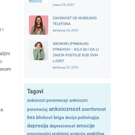
април 24, 2023
ZAVISNOST OD MOBILNOG
TELEFONA
 i
фебруар 24, 2023
ISKONSKI (PRIMALNI)
STRAHOVI – KOJI SU I DA LI
ljini
ZAISTA POSTOJE KOD SVIH
LJUDI?
o.
фебруар 22, 2023
menom
Tagovi
anksiozni poremecaji
anksiozni
anksioznost
asertivnost
a.
poremećaj
bes
bliskost
briga
decija psihologija
depresija
emocije
depresivnost
emocionalni problemi
erekcija
erektilna