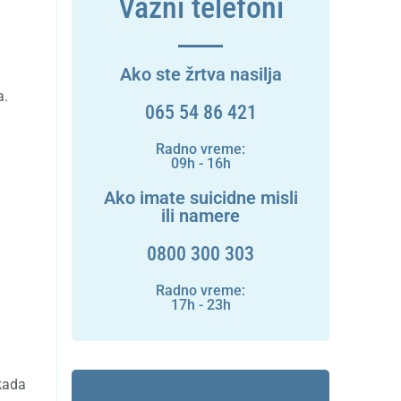
Važni telefoni
Ako ste žrtva nasilja
a.
065 54 86 421
Radno vreme:
09h - 16h
Ako imate suicidne misli
ili namere
0800 300 303
Radno vreme:
17h - 23h
 kada