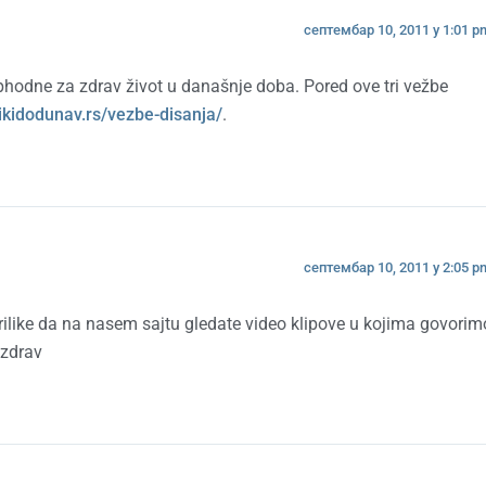
септембар 10, 2011 у 1:01 p
odne za zdrav život u današnje doba. Pored ove tri vežbe
aikidodunav.rs/vezbe-disanja/
.
септембар 10, 2011 у 2:05 p
rilike da na nasem sajtu gledate video klipove u kojima govorim
ozdrav