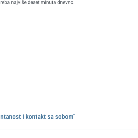
 treba najviše deset minuta dnevno.
ntanost i kontakt sa sobom”