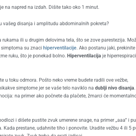
 je na napred na izdah. Dišite tako oko 1 minut.
nu vašeg disanja i amplitudu abdominalnih pokreta?
u rukama ili u drugim delovima tela, što se zove parestezija. Mo
va simptoma su znaci
hiperventilacije
. Ako postanu jaki, prekinit
azme ruku, što je ponekad bolno.
Hiperventilacija
je hiperrespiraci
ite u toku odmora. Pošto neko vreme budete radili ove vežbe,
 nikakve simptome jer se vaše telo naviklo na
dublji nivo disanja
.
emocija: na primer ako počnete da plačete, žmarci će momentaln
podlozi i dišete pustite zvuk umerene snage, na primer „aaa“ i pu
. Kada prestane, udahnite tiho i ponovite. Uradite vežbu 4 ili 5 p
sirate zvuk. Zvuk treba da prati izdisaj.