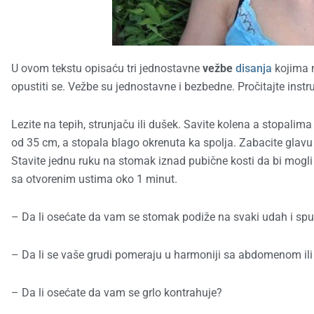
U ovom tekstu opisaću tri jednostavne
vežbe
disanja
kojima m
opustiti se. Vežbe su jednostavne i bezbedne. Pročitajte instruk
Lezite na tepih, strunjaču ili dušek. Savite kolena a stopalim
od 35 cm, a stopala blago okrenuta ka spolja. Zabacite glavu n
Stavite jednu ruku na stomak iznad pubične kosti da bi mogli
sa otvorenim ustima oko 1 minut.
– Da li osećate da vam se stomak podiže na svaki udah i spu
– Da li se vaše grudi pomeraju u harmoniji sa abdomenom ili 
– Da li osećate da vam se grlo kontrahuje?