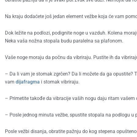
Na kraju dodaćete još jedan element vežbe koja će vam pomoć
Dok ležite na podlozi, podignite noge u vazduh. Kolena moraju
Neka vaša nožna stopala budu paralelna sa plafonom.
Vaše noge moraju da počnu da vibriraju. Pustite ih da vibriraj
– Da li vam je stomak zgrčen? Da li možete da ga opustite? T
vam
dijafragma
i stomak vibriraju.
– Primetite takođe da vibracije vaših nogu daju ritam vašem 
– Posle jednog minuta vežbe, spustite stopala na podlogu u 
Posle vežbi disanja, obratite pažnju do kog stepena opuštenost