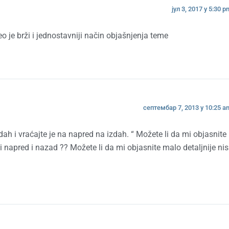
јул 3, 2017 у 5:30 p
eo je brži i jednostavniji način objašnjenja teme
септембар 7, 2013 у 10:25 a
dah i vraćajte je na napred na izdah. “ Možete li da mi objasnite
sli napred i nazad ?? Možete li da mi objasnite malo detaljnije n