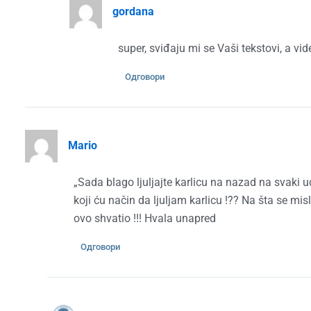
gordana
super, sviđaju mi se Vaši tekstovi, a vid
Одговори
Mario
„Sada blago ljuljajte karlicu na nazad na svaki u
koji ću način da ljuljam karlicu !?? Na šta se mi
ovo shvatio !!! Hvala unapred
Одговори