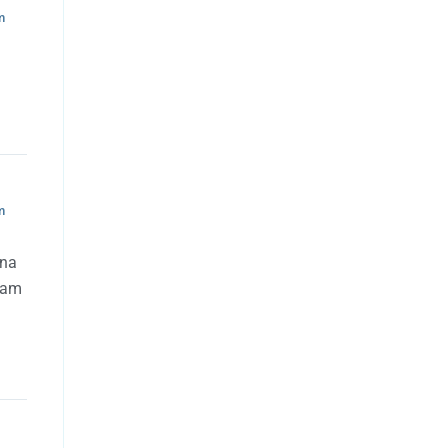
m
m
 na
isam