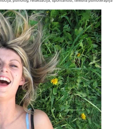
mocija
,
psiholog
,
relaksacija
,
spontanost
,
telesna psihoterapija