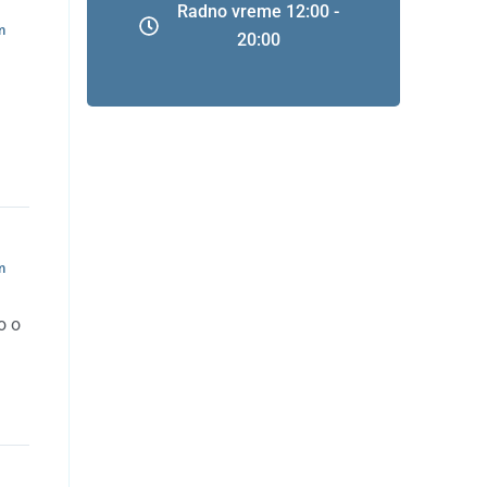
Radno vreme 12:00 -
m
20:00
m
o o