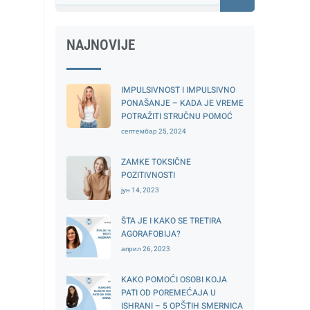
NAJNOVIJE
IMPULSIVNOST I IMPULSIVNO
PONAŠANJE – KADA JE VREME
POTRAŽITI STRUČNU POMOĆ
септембар 25, 2024
ZAMKE TOKSIČNE
POZITIVNOSTI
јун 14, 2023
ŠTA JE I KAKO SE TRETIRA
AGORAFOBIJA?
април 26, 2023
KAKO POMOĆI OSOBI KOJA
PATI OD POREMEĆAJA U
ISHRANI – 5 OPŠTIH SMERNICA