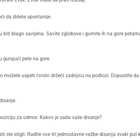
i da dišete spontanije.
 biti blago savijena. Savite zglobove i gurnite ih na gore petam
u gurajući pete na gore.
o možete uspeti čvrsto držeći zadnjicu na podlozi. Dopustite da
disanje.
poziciju za odmor. Kakvo je sada vaše disanje?
i ste stigli. Radite ove tri jednostavne vežbe disanja svaki put