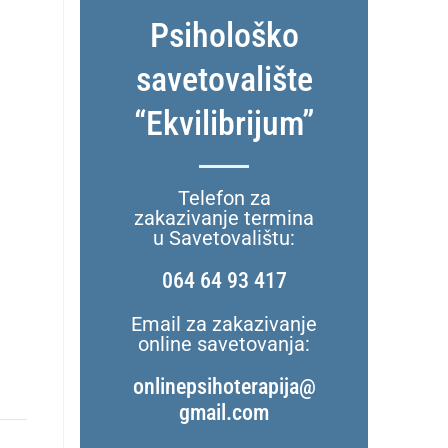
Psihološko
savetovalište
“Ekvilibrijum”
Telefon za
zakazivanje termina
u Savetovalištu:
064 64 93 417
Email za zakazivanje
online savetovanja:
onlinepsihoterapija@
gmail.com