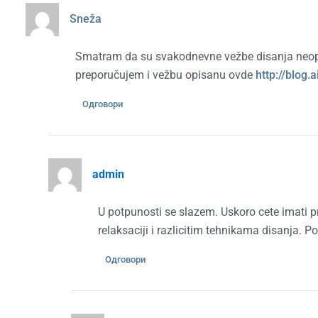
Sneža
Smatram da su svakodnevne vežbe disanja neoph
preporučujem i vežbu opisanu ovde
http://blog.
Одговори
admin
U potpunosti se slazem. Uskoro cete imati p
relaksaciji i razlicitim tehnikama disanja. P
Одговори