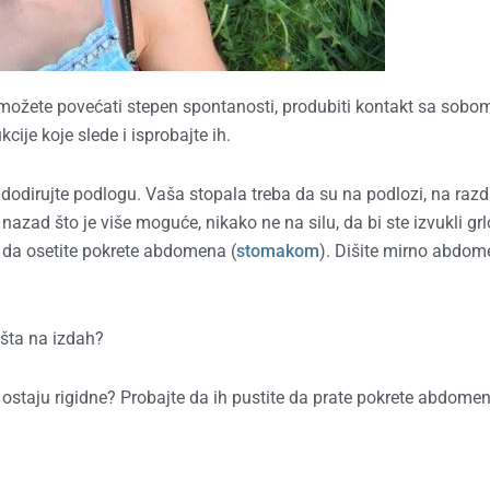
ožete povećati stepen spontanosti, produbiti kontakt sa sobom
cije koje slede i isprobajte ih.
a dodirujte podlogu. Vaša stopala treba da su na podlozi, na razda
azad što je više moguće, nikako ne na silu, da bi ste izvukli grl
 da osetite pokrete abdomena (
stomakom
). Dišite mirno abdo
šta na izdah?
ostaju rigidne? Probajte da ih pustite da prate pokrete abdomen