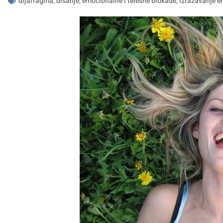
dijafragma
,
disanje
,
emocionalne i telesne blokade
,
izražavanje e