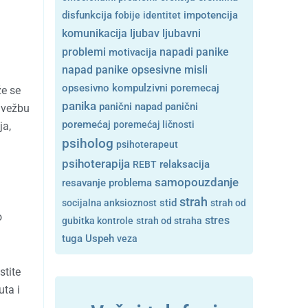
disfunkcija
fobije
identitet
impotencija
ljubavni
komunikacija
ljubav
problemi
motivacija
napadi panike
opsesivne misli
napad panike
opsesivno kompulzivni poremecaj
že se
panika
panični napad
panični
e vežbu
poremećaj
poremećaj ličnosti
ja,
psiholog
psihoterapeut
psihoterapija
REBT
relaksacija
samopouzdanje
resavanje problema
strah
stid
socijalna anksioznost
strah od
o
stres
gubitka kontrole
strah od straha
tuga
Uspeh
veza
stite
uta i