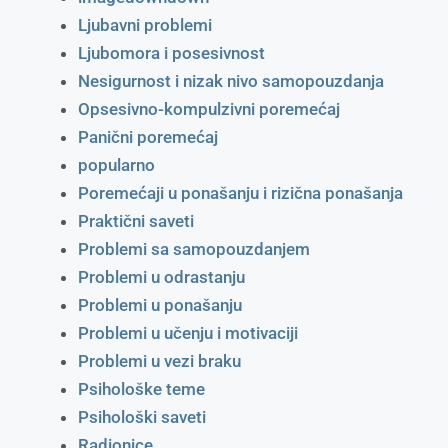
Ljubavni problemi
Ljubomora i posesivnost
Nesigurnost i nizak nivo samopouzdanja
Opsesivno-kompulzivni poremećaj
Panični poremećaj
popularno
Poremećaji u ponašanju i rizična ponašanja
Praktični saveti
Problemi sa samopouzdanjem
Problemi u odrastanju
Problemi u ponašanju
Problemi u učenju i motivaciji
Problemi u vezi braku
Psihološke teme
Psihološki saveti
Radionice