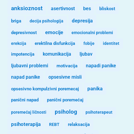
anksioznost
asertivnost
bes
bliskost
depresija
briga
decija psihologija
emocije
depresivnost
emocionalni problemi
erekcija
erektilna disfunkcija
fobije
identitet
komunikacija
ljubav
impotencija
ljubavni problemi
motivacija
napadi panike
opsesivne misli
napad panike
panika
opsesivno kompulzivni poremecaj
panični napad
panični poremećaj
psiholog
poremećaj ličnosti
psihoterapeut
psihoterapija
REBT
relaksacija