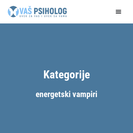
Пређи
на
садржај
Kategorije
energetski vampiri