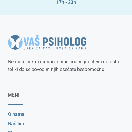
17h - 23h
Nemojte čekati da Vaši emocionalni problemi narastu
toliki da se povodim njih osećate bespomoćno.
MENI
O nama
Naš tim