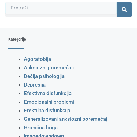
Претрага
Kategorije
Agorafobija
Anksiozni poremećaji
Dečija psihologija
Depresija
Efektivna disfunkcija
Emocionalni problemi
Erektilna disfunkcija
Generalizovani anksiozni poremećaj
Hronična briga
imagedowndown