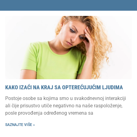
KAKO IZAĆI NA KRAJ SA OPTEREĆUJUĆIM LJUDIMA
Postoje osobe sa kojima smo u svakodnevnoj interakciji
ali čije prisustvo utiče negativno na naše raspoloženje,
posle provođenja određenog vremena sa
SAZNAJTE VIŠE »