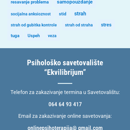
samopouzdanje
resavanje problema
strah
stid
socijalna anksioznost
stres
strah od gubitka kontrole
strah od straha
tuga
Uspeh
veza
Psihološko savetovalište
“Ekvilibrijum”
Telefon za zakazivanje termina u Savetovalištu:
064 64 93 417
Email za zakazivanje online savetovanja:
onlinepsihoterapija@ gmail.com