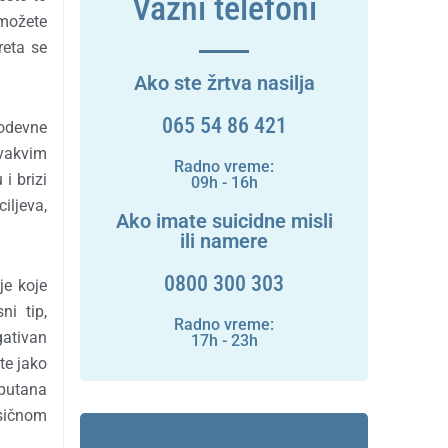
Važni telefoni
 možete
reta se
Ako ste žrtva nasilja
065 54 86 421
kodevne
ovakvim
Radno vreme:
i brizi
09h - 16h
iljeva,
Ako imate suicidne misli
ili namere
0800 300 303
je koje
ni tip,
Radno vreme:
gativan
17h - 23h
te jako
sputana
ksičnom