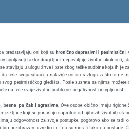
a predstavljaju oni koji su
hronično depresivni i pesimistični
.
 spoljašnji faktor drugi ljudi, nepovoljnje životne okolnosti, sk
e stavljaju u ulogu žrtve i pate zbog teške sudbine koja ih je za
 da reše svoju situaciju nalaziće milion razloga zašto to ne 
u svog pesimističkog gledišta. Posle susreta sa njima možete 
e da reše svoje životne probleme, negativnost i iscrpljenost.
e, besne pa čak i agresivne
. Ove osobe obično imaju rigidne 
mrze ljude koji se ponašaju suprotno od njihovih životnih stan
euzimaju odgovornost za svoje postupke, pogotovo ako se radi 
 bio bezobrazan, uvredio ih, i da su morali tako da postupe. Č