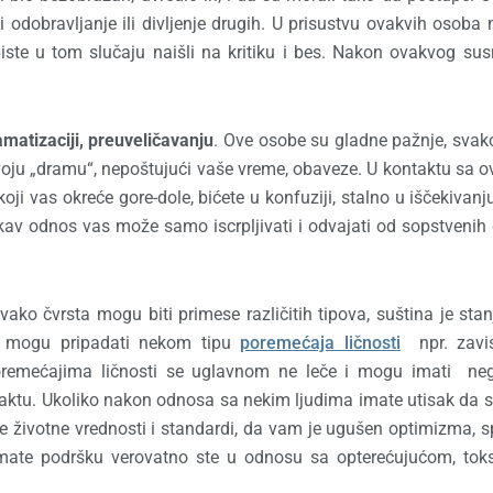
i odobravljanje ili divljenje drugih. U prisustvu ovakvih osoba
biste u tom slučaju naišli na kritiku i bes. Nakon ovakvog sus
amatizaciji, preuveličavanju
. Ove osobe su gladne pažnje, sva
voju „dramu“, nepoštujući vaše vreme, obaveze. U kontaktu sa 
ji vas okreće gore-dole, bićete u konfuziji, stalno u iščekivanju 
kav odnos vas može samo iscrpljivati i odvajati od sopstvenih c
ako čvrsta mogu biti primese različitih tipova, suština je stan
 mogu pripadati nekom tipu
poremećaja ličnosti
npr. zavis
sa poremećajima ličnosti se uglavnom ne leče i mogu imati ne
aktu. Ukoliko nakon odnosa sa nekim ljudima imate utisak da s
e životne vrednosti i standardi, da vam je ugušen optimizma, 
nemate podršku verovatno ste u odnosu sa opterećujućom, to