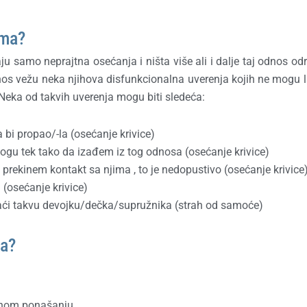
ima?
samo neprajtna osećanja i ništa više ali i dalje taj odnos od
odnos vežu neka njihova disfunkcionalna uverenja kojih ne mogu 
. Neka od takvih uverenja mogu biti sledeća:
i propao/-la (osećanje krivice)
ogu tek tako da izađem iz tog odnosa (osećanje krivice)
prekinem kontakt sa njima , to je nedopustivo (osećanje krivice
(osećanje krivice)
ći takvu devojku/dečka/supružnika (strah od samoće)
ma?
enom ponašanju