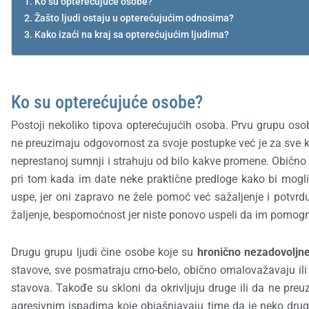
Ko su opterećujuće osobe?
Žašto ljudi ostaju u opterećujućim odnosima?
Kako izaći na kraj sa opterećujućim ljudima?
Ko su opterećujuće osobe?
Postoji nekoliko tipova opterećujućih osoba. Prvu grupu osob
ne preuzimaju odgovornost za svoje postupke već je za sve kriv
neprestanoj sumnji i strahuju od bilo kakve promene. Obično s
pri tom kada im date neke praktične predloge kako bi mogli
uspe, jer oni zapravo ne žele pomoć već sažaljenje i potvrd
žaljenje, bespomoćnost jer niste ponovo uspeli da im pomognet
Drugu grupu ljudi čine osobe koje su
hronično nezadovoljn
stavove, sve posmatraju crno-belo, obično omalovažavaju ili 
stavova. Takođe su skloni da okrivljuju druge ili da ne pr
agresivnim ispadima koje objašnjavaju time da je neko drugi