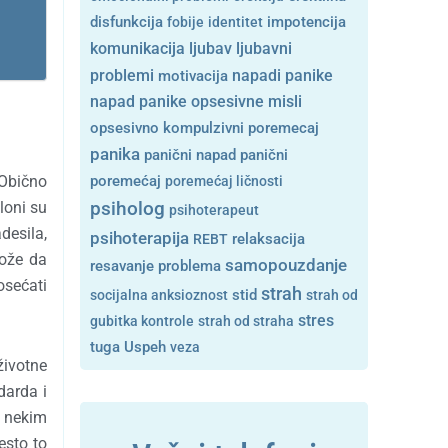
disfunkcija
fobije
identitet
impotencija
ljubavni
komunikacija
ljubav
problemi
motivacija
napadi panike
opsesivne misli
napad panike
opsesivno kompulzivni poremecaj
panika
panični napad
panični
 Obično
poremećaj
poremećaj ličnosti
loni su
psiholog
psihoterapeut
desila,
psihoterapija
REBT
relaksacija
može da
samopouzdanje
resavanje problema
osećati
strah
stid
socijalna anksioznost
strah od
stres
gubitka kontrole
strah od straha
tuga
Uspeh
veza
životne
darda i
o nekim
esto to