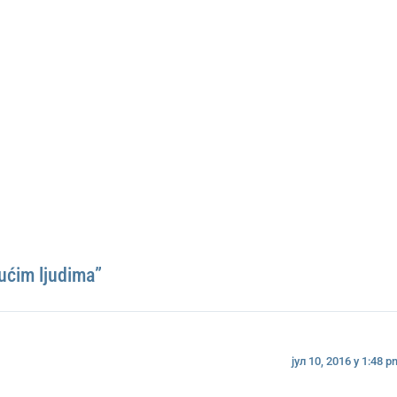
jućim ljudima”
јул 10, 2016 у 1:48 p