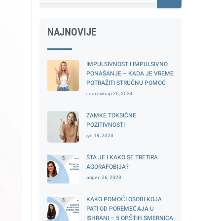
NAJNOVIJE
IMPULSIVNOST I IMPULSIVNO
PONAŠANJE – KADA JE VREME
POTRAŽITI STRUČNU POMOĆ
септембар 25, 2024
ZAMKE TOKSIČNE
POZITIVNOSTI
јун 14, 2023
ŠTA JE I KAKO SE TRETIRA
AGORAFOBIJA?
април 26, 2023
KAKO POMOĆI OSOBI KOJA
PATI OD POREMEĆAJA U
ISHRANI – 5 OPŠTIH SMERNICA