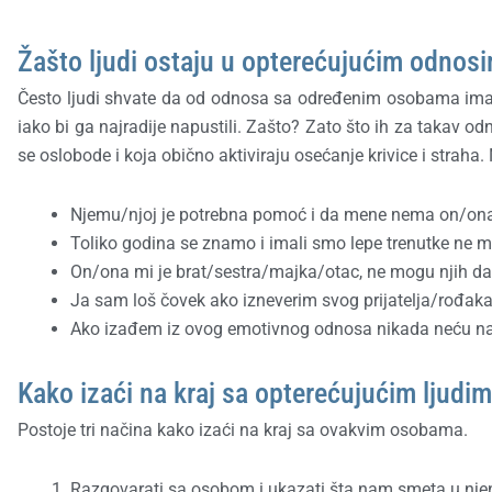
Žašto ljudi ostaju u opterećujućim odnos
Često ljudi shvate da od odnosa sa određenim osobama imaju 
iako bi ga najradije napustili. Zašto? Zato što ih za takav 
se oslobode i koja obično aktiviraju osećanje krivice i straha
Njemu/njoj je potrebna pomoć i da mene nema on/ona b
Toliko godina se znamo i imali smo lepe trenutke ne m
On/ona mi je brat/sestra/majka/otac, ne mogu njih da 
Ja sam loš čovek ako izneverim svog prijatelja/rođaka 
Ako izađem iz ovog emotivnog odnosa nikada neću na
Kako izaći na kraj sa opterećujućim ljudi
Postoje tri načina kako izaći na kraj sa ovakvim osobama.
Razgovarati sa osobom i ukazati šta nam smeta u nj