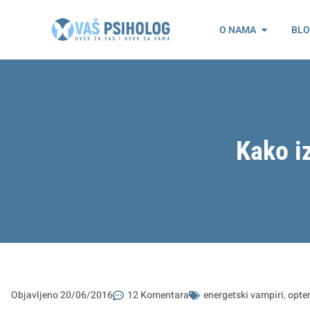
Пређи
Open O n
на
O NAMA
BL
садржај
Kako i
Objavljeno
20/06/2016
12 Komentara
energetski vampiri
,
opte