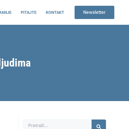
Newsletter
RANJE
PITAJTE
KONTAKT
ljudima
Претрага