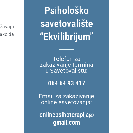
Psihološko
savetovalište
ržavaju
“Ekvilibrijum”
lako da
Telefon za
zakazivanje termina
u Savetovalištu:
)
064 64 93 417
Email za zakazivanje
online savetovanja:
onlinepsihoterapija@
gmail.com