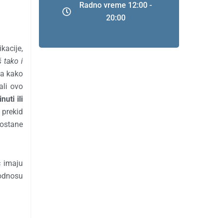
Radno vreme 12:00 -
20:00
kacije,
 tako i
na kako
ali ovo
uti ili
 prekid
 ostane
ć imaju
 odnosu