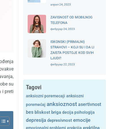
април 24, 2023
ZAVISNOST OD MOBILNOG
TELEFONA
фебруар 24, 2023
ISKONSKI (PRIMALNI)
STRAHOVI – KOJI SU I DA LI
ZAISTA POSTOJE KOD SVIH
LJUDI?
vođenja
фебруар 22, 2023
 ovakve
avanja,
sobe su
Tagovi
 i preti
anksiozni poremecaji
anksiozni
anksioznost
asertivnost
poremećaj
bes
bliskost
briga
decija psihologija
depresija
emocije
depresivnost
emocionalni problemi
erekcija
erektilna