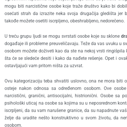
mogu biti narcistične osobe koje traže društvo kako bi dobil
osećati strah da izrazite neka svoja drugačija gledišta jer 
takođe možete osetiti iscrpljeno, obeshrabljeno, nedorečeno.
U treću grupu ljudi se mogu svrstati osobe koje su sklone
dr
događaje ili probleme preuveličavaju. Teže da vas uvuku u s
osobom možete doživeti kao da ste na nekoj vrsti ringišpila ko
šta će se sledeće desiti i kako da nađete rešenje. Opet i ova
ostavljajući vam pritom ništa za uzvrat.
Ovu kategorizaciju teba shvatiti uslovno, ona ne mora biti ov
osteje nakon odnosa sa određenom osobom. Ove osobe
narcistični, granični, antisocijalni, histrionični. Osobe 
psihološki uticaj na osobe sa kojima su u neposrednom kont
iscrpljeni, da su vam narušene granice, da su napadnute vaš
želje da uradite nešto konstruktivno u svom životu, da 
osobom.