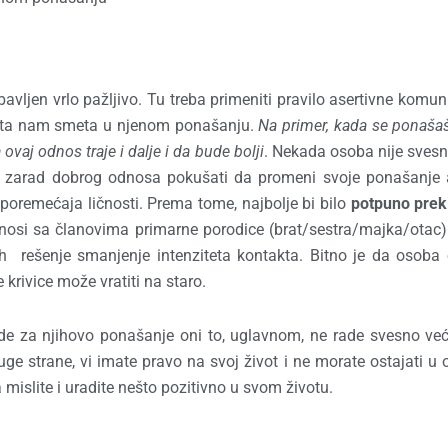
vljen vrlo pažljivo. Tu treba primeniti pravilo asertivne komuni
 šta nam smeta u njenom ponašanju.
Na primer, kada se ponašaš
ovaj odnos traje i dalje i da bude bolji
. Nekada osoba nije sves
e zarad dobrog odnosa pokušati da promeni svoje ponašanje 
poremećaja ličnosti. Prema tome, najbolje bi bilo
potpuno prekin
osi sa članovima primarne porodice (brat/sestra/majka/otac)
ih rešenje smanjenje intenziteta kontakta. Bitno je da osoba
 krivice može vratiti na staro.
de za njihovo ponašanje oni to, uglavnom, ne rade svesno ve
uge strane, vi imate pravo na svoj život i ne morate ostajati u
mislite i uradite nešto pozitivno u svom životu.