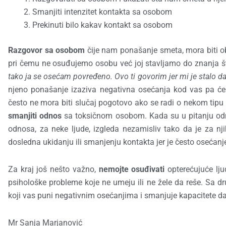
Smanjiti intenzitet kontakta sa osobom
Prekinuti bilo kakav kontakt sa osobom
Razgovor sa osobom
čije nam ponašanje smeta, mora biti oba
pri čemu ne osuđujemo osobu već joj stavljamo do znanja
tako ja se osećam povređeno. Ovo ti govorim jer mi je stalo da 
njeno ponašanje izaziva negativna osećanja kod vas pa ć
često ne mora biti slučaj pogotovo ako se radi o nekom tipu 
smanjiti odnos
sa toksičnom osobom. Kada su u pitanju odn
odnosa, za neke ljude, izgleda nezamisliv tako da je za nj
dosledna ukidanju ili smanjenju kontakta jer je često osećanje
Za kraj još nešto važno,
nemojte osuđivati
opterećujuće lju
psihološke probleme koje ne umeju ili ne žele da reše. Sa dr
koji vas puni negativnim osećanjima i smanjuje kapacitete da 
Mr Sanja Marjanović