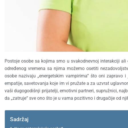
Postoje osobe sa kojima smo u svakodnevnoj interakciji ali 
određenog vremena sa njima možemo osetiti nezadovoljstvo, 
osobe nazivaju „energetskim vampirima“ što oni zapravo i 
empatije, savetovanja koje im vi pružate a za uzvrat uglavn
vaši dugogodišnji prijatelji, emotivni partneri, supružnici, naj
da „zatruje“ sve ono što je u vama pozitivno i drugačije od nj
Sadržaj