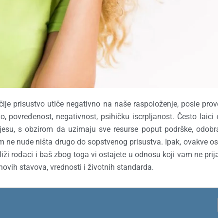
čije prisustvo utiče negativno na naše raspoloženje, posle pro
povređenost, negativnost, psihičku iscrpljanost. Često laici
jesu, s obzirom da uzimaju sve resurse poput podrške, odobr
om ne nude ništa drugo do sopstvenog prisustva. Ipak, ovakve o
bliži rođaci i baš zbog toga vi ostajete u odnosu koji vam ne prija
ihovih stavova, vrednosti i životnih standarda.