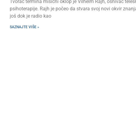
Tvorac termina mišićni oklop je Vilhelm Rajh, osnivač teles
psihoterapije. Rajh je počeo da stvara svoj novi okvir znanj
još dok je radio kao
SAZNAJTE VIŠE »