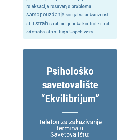
resavanje problema
relaksacija
samopouzdanje
socijalna anksioznost
strah
stid
strah od gubitka kontrole
strah
stres
tuga
od straha
Uspeh
veza
Psihološko
savetovalište
“Ekvilibrijum”
Telefon za zakazivanje
termina u
Savetovalištu: