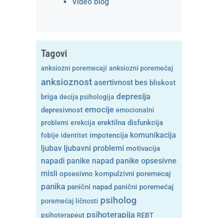
Video blog
Tagovi
anksiozni poremecaji
anksiozni poremećaj
anksioznost
asertivnost
bes
bliskost
depresija
briga
decija psihologija
emocije
depresivnost
emocionalni
problemi
erekcija
erektilna disfunkcija
komunikacija
fobije
identitet
impotencija
ljubavni problemi
ljubav
motivacija
opsesivne
napadi panike
napad panike
misli
opsesivno kompulzivni poremecaj
panika
panični napad
panični poremećaj
psiholog
poremećaj ličnosti
psihoterapija
psihoterapeut
REBT