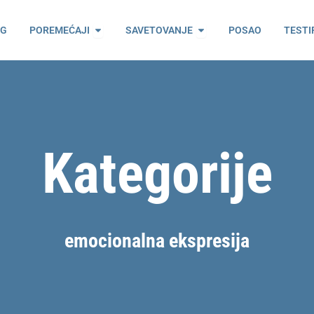
ama
Open Poremećaji
Open Savetovanje
OG
POREMEĆAJI
SAVETOVANJE
POSAO
TESTI
Kategorije
emocionalna ekspresija