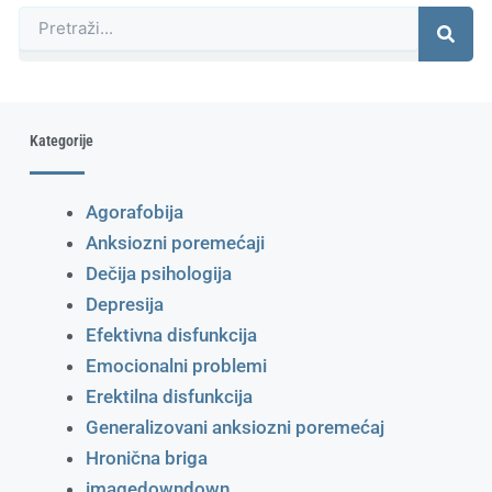
Претрага
Kategorije
Agorafobija
Anksiozni poremećaji
Dečija psihologija
Depresija
Efektivna disfunkcija
Emocionalni problemi
Erektilna disfunkcija
Generalizovani anksiozni poremećaj
Hronična briga
imagedowndown