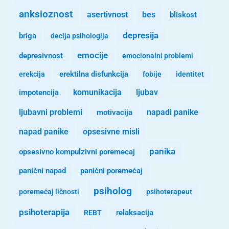
anksioznost
asertivnost
bes
bliskost
depresija
briga
decija psihologija
emocije
depresivnost
emocionalni problemi
erekcija
erektilna disfunkcija
fobije
identitet
komunikacija
ljubav
impotencija
ljubavni problemi
motivacija
napadi panike
opsesivne misli
napad panike
panika
opsesivno kompulzivni poremecaj
panični napad
panični poremećaj
psiholog
poremećaj ličnosti
psihoterapeut
psihoterapija
REBT
relaksacija