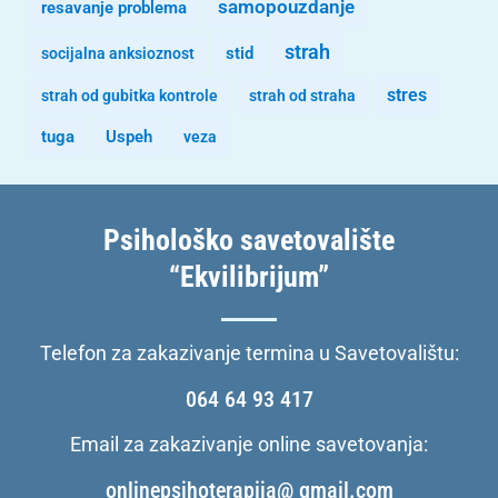
samopouzdanje
resavanje problema
strah
stid
socijalna anksioznost
stres
strah od gubitka kontrole
strah od straha
tuga
Uspeh
veza
Psihološko savetovalište
“Ekvilibrijum”
Telefon za zakazivanje termina u Savetovalištu:
064 64 93 417
Email za zakazivanje online savetovanja:
onlinepsihoterapija@ gmail.com