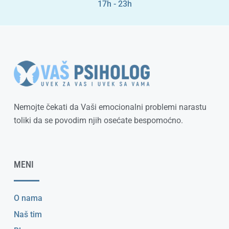
17h - 23h
Nemojte čekati da Vaši emocionalni problemi narastu
toliki da se povodim njih osećate bespomoćno.
MENI
O nama
Naš tim