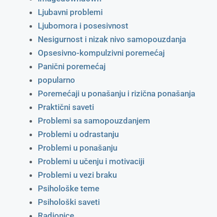
Ljubavni problemi
Ljubomora i posesivnost
Nesigurnost i nizak nivo samopouzdanja
Opsesivno-kompulzivni poremećaj
Panični poremećaj
popularno
Poremećaji u ponašanju i rizična ponašanja
Praktični saveti
Problemi sa samopouzdanjem
Problemi u odrastanju
Problemi u ponašanju
Problemi u učenju i motivaciji
Problemi u vezi braku
Psihološke teme
Psihološki saveti
Radionice