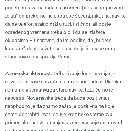
početnim fazama rada na promeni (dok se organizam
,,čisti’’ od prekomerne upotrebe šećera, nikotina, navike
da se telefon stalno drži u ruci, i slično), ali posle
određenog vremena trebalo bi i da se izlažete
okidačima – i, naravno, da im odolite, da ,,budete
karakter’’, da dokažete sebi da ste jači i da ne mora
stara navika da upravlja Vama.
Zamenska aktivnost.
Odbacivanje loše i usvajanje
nove, bolje navike čvrsto su povezane radnje. Ukoliko
nemamo alternativu za staru naviku, teže ćemo je
napustiti. Nova navika treba da bude pozitivna, i
neophodno je da znamo zašto je pozitivna, te koje
ćemo dobrobiti imati od nje kroz neko vreme. Na
primer, alternativa smanjenju vremena koje se provodi
na društvenim mrežama može biti čitanje ili nešto