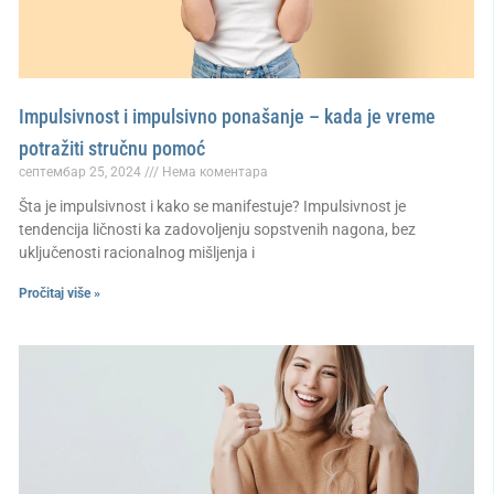
Impulsivnost i impulsivno ponašanje – kada je vreme
potražiti stručnu pomoć
септембар 25, 2024
Нема коментара
Šta je impulsivnost i kako se manifestuje? Impulsivnost je
tendencija ličnosti ka zadovoljenju sopstvenih nagona, bez
uključenosti racionalnog mišljenja i
Pročitaj više »