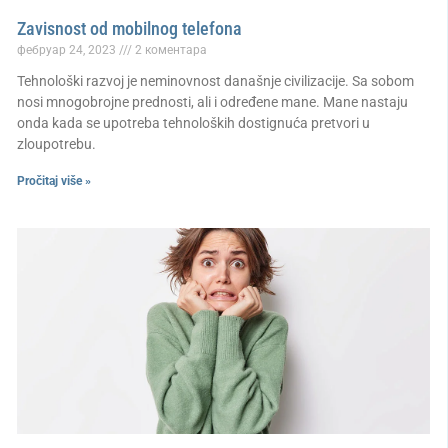
Zavisnost od mobilnog telefona
фебруар 24, 2023
2 коментара
Tehnološki razvoj je neminovnost današnje civilizacije. Sa sobom
nosi mnogobrojne prednosti, ali i određene mane. Mane nastaju
onda kada se upotreba tehnoloških dostignuća pretvori u
zloupotrebu.
Pročitaj više »