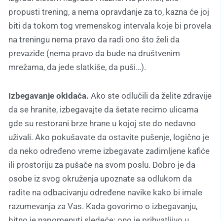
propusti trening, a nema opravdanje za to, kazna će joj
biti da tokom tog vremenskog intervala koje bi provela
na treningu nema pravo da radi ono što želi da
prevaziđe (nema pravo da bude na društvenim
mrežama, da jede slatkiše, da puši…).
Izbegavanje okidača.
Ako ste odlučili da želite zdravije
da se hranite, izbegavajte da šetate recimo ulicama
gde su restorani brze hrane u kojoj ste do nedavno
uživali. Ako pokušavate da ostavite pušenje, logično je
da neko određeno vreme izbegavate zadimljene kafiće
ili prostoriju za pušače na svom poslu. Dobro je da
osobe iz svog okruženja upoznate sa odlukom da
radite na odbacivanju određene navike kako bi imale
razumevanja za Vas. Kada govorimo o izbegavanju,
bitno je napomenuti sledeće: ono je prihvatljivo u