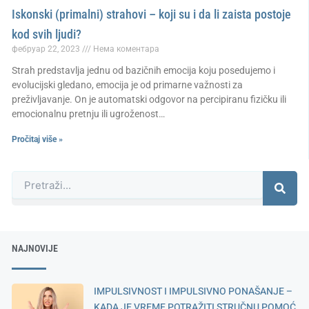
Iskonski (primalni) strahovi – koji su i da li zaista postoje
kod svih ljudi?
фебруар 22, 2023
Нема коментара
Strah predstavlja jednu od bazičnih emocija koju posedujemo i
evolucijski gledano, emocija je od primarne važnosti za
preživljavanje. On je automatski odgovor na percipiranu fizičku ili
emocionalnu pretnju ili ugroženost…
Pročitaj više »
Претрага
NAJNOVIJE
IMPULSIVNOST I IMPULSIVNO PONAŠANJE –
KADA JE VREME POTRAŽITI STRUČNU POMOĆ