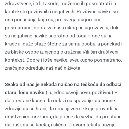
zdravstvene, i td. Takođe, možemo ih posmatrati i u
kontekstu pozitivnih i negativnih. Pozitivne navike su
ona ponašanja koja su, pre svega dugoročno
posmatrano, dobra za nas i nikog ne ugrožavaju, dok
su negativne navike suprotno od toga – one su na
kraće ili duže staze štetne za samu osobu, a ponekad i
za bliske osobe iz njenog okruženja i/ili širi društveni
kontekst. Dobre i loše navike, sveukupno posmatrano,
značajno određuju naš način života.
Svako od nas je nekada naišao na teškoću da odbaci
staru, lošu naviku
(i ujedno usvoji novu, pozitivnu) –
da prestane kasno da odlazi na spavanje, da počne
zdravije da se hrani, da smanji vreme koje provodi na
društvenim mrežama, da počne da vežba, da prestane
da puši, da se kocka, i slično. U ovom tekstu pažnju