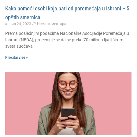
Kako pomoći osobi koja pati od poremećaja u ishrani – 5
opštih smernica
април 24, 2023
Нема коментара
Prema poslednjim podacima Nacionalne Asocijacije Poremećaja u
Ishrani (NEDA), procenjuje se da se preko 70 miliona ljudi širom
sveta suočava
Pročitaj više »