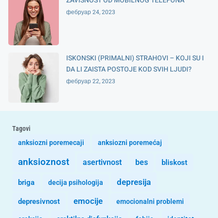
ZAVISNOST OD MOBILNOG TELEFONA
фебруар 24, 2023
ISKONSKI (PRIMALNI) STRAHOVI – KOJI SU I
DA LI ZAISTA POSTOJE KOD SVIH LJUDI?
фебруар 22, 2023
Tagovi
anksiozni poremecaji
anksiozni poremećaj
anksioznost
asertivnost
bes
bliskost
depresija
briga
decija psihologija
emocije
depresivnost
emocionalni problemi