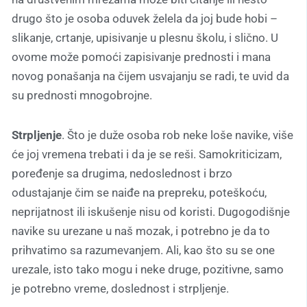
drugo što je osoba oduvek želela da joj bude hobi –
slikanje, crtanje, upisivanje u plesnu školu, i slično. U
ovome može pomoći zapisivanje prednosti i mana
novog ponašanja na čijem usvajanju se radi, te uvid da
su prednosti mnogobrojne.
Strpljenje
. Što je duže osoba rob neke loše navike, više
će joj vremena trebati i da je se reši. Samokriticizam,
poređenje sa drugima, nedoslednost i brzo
odustajanje čim se naiđe na prepreku, poteškoću,
neprijatnost ili iskušenje nisu od koristi. Dugogodišnje
navike su urezane u naš mozak, i potrebno je da to
prihvatimo sa razumevanjem. Ali, kao što su se one
urezale, isto tako mogu i neke druge, pozitivne, samo
je potrebno vreme, doslednost i strpljenje.