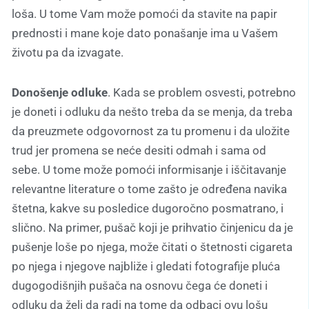
loša. U tome Vam može pomoći da stavite na papir
prednosti i mane koje dato ponašanje ima u Vašem
životu pa da izvagate.
Donošenje odluke
. Kada se problem osvesti, potrebno
je doneti i odluku da nešto treba da se menja, da treba
da preuzmete odgovornost za tu promenu i da uložite
trud jer promena se neće desiti odmah i sama od
sebe. U tome može pomoći informisanje i iščitavanje
relevantne literature o tome zašto je određena navika
štetna, kakve su posledice dugoročno posmatrano, i
slično. Na primer, pušač koji je prihvatio činjenicu da je
pušenje loše po njega, može čitati o štetnosti cigareta
po njega i njegove najbliže i gledati fotografije pluća
dugogodišnjih pušača na osnovu čega će doneti i
odluku da želi da radi na tome da odbaci ovu lošu