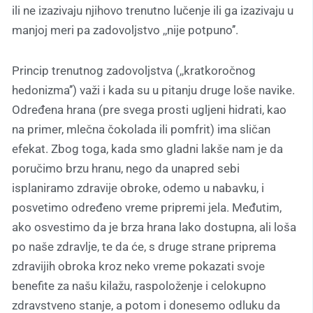
ili ne izazivaju njihovo trenutno lučenje ili ga izazivaju u
manjoj meri pa zadovoljstvo ,,nije potpuno’’.
Princip trenutnog zadovoljstva (,,kratkoročnog
hedonizma’’) važi i kada su u pitanju druge loše navike.
Određena hrana (pre svega prosti ugljeni hidrati, kao
na primer, mlečna čokolada ili pomfrit) ima sličan
efekat. Zbog toga, kada smo gladni lakše nam je da
poručimo brzu hranu, nego da unapred sebi
isplaniramo zdravije obroke, odemo u nabavku, i
posvetimo određeno vreme pripremi jela. Međutim,
ako osvestimo da je brza hrana lako dostupna, ali loša
po naše zdravlje, te da će, s druge strane priprema
zdravijih obroka kroz neko vreme pokazati svoje
benefite za našu kilažu, raspoloženje i celokupno
zdravstveno stanje, a potom i donesemo odluku da