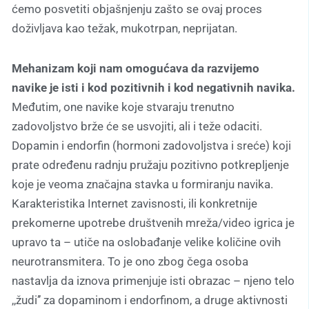
ćemo posvetiti objašnjenju zašto se ovaj proces
doživljava kao težak, mukotrpan, neprijatan.
Mehanizam koji nam omogućava da razvijemo
navike je isti i kod pozitivnih i kod negativnih navika.
Međutim, one navike koje stvaraju trenutno
zadovoljstvo brže će se usvojiti, ali i teže odaciti.
Dopamin i endorfin (hormoni zadovoljstva i sreće) koji
prate određenu radnju pružaju pozitivno potkrepljenje
koje je veoma značajna stavka u formiranju navika.
Karakteristika Internet zavisnosti, ili konkretnije
prekomerne upotrebe društvenih mreža/video igrica je
upravo ta – utiče na oslobađanje velike količine ovih
neurotransmitera. To je ono zbog čega osoba
nastavlja da iznova primenjuje isti obrazac – njeno telo
,,žudi’’ za dopaminom i endorfinom, a druge aktivnosti