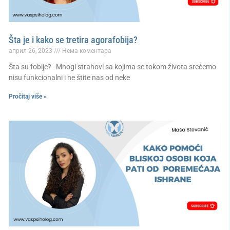
Šta je i kako se tretira agorafobija?
април 26, 2023
Нема коментара
Šta su fobije? Mnogi strahovi sa kojima se tokom života srećemo
nisu funkcionalni i ne štite nas od neke
Pročitaj više »