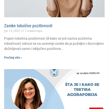
Zamke toksične pozitivnosti
јун 14, 2023
2 коментара
Pojam toksična pozitivnost (ili kako se još naziva pozitivna
toksičnost) odnosi se na uverenje osobe da je poželjno i dozvoljeno
doživljavati samo i isključivo pozitivna…
Pročitaj više »