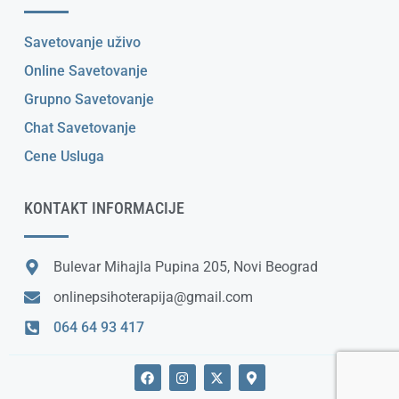
Savetovanje uživo
Online Savetovanje
Grupno Savetovanje
Chat Savetovanje
Cene Usluga
KONTAKT INFORMACIJE
Bulevar Mihajla Pupina 205, Novi Beograd
onlinepsihoterapija@gmail.com
064 64 93 417
F
I
X
M
a
n
-
a
c
s
t
p