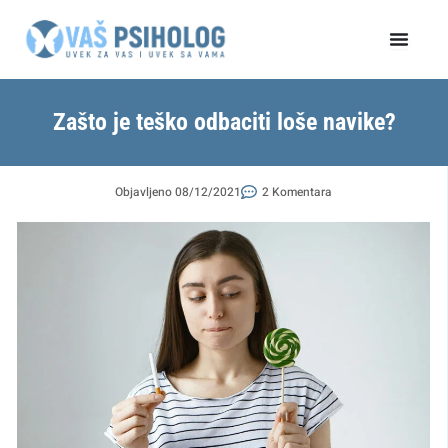
Пређи
на
садржај
Zašto je teško odbaciti loše navike?
Objavljeno
08/12/2021
2 Komentara