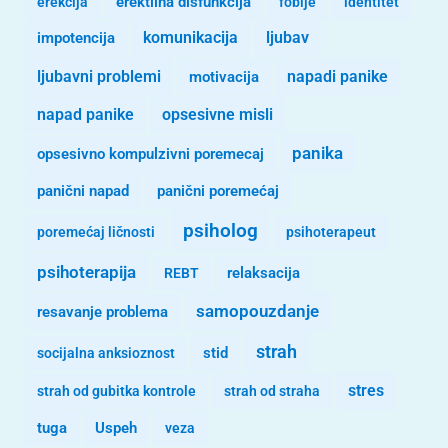
erekcija
erektilna disfunkcija
fobije
identitet
komunikacija
ljubav
impotencija
ljubavni problemi
motivacija
napadi panike
opsesivne misli
napad panike
panika
opsesivno kompulzivni poremecaj
panični napad
panični poremećaj
psiholog
poremećaj ličnosti
psihoterapeut
psihoterapija
REBT
relaksacija
samopouzdanje
resavanje problema
strah
stid
socijalna anksioznost
stres
strah od gubitka kontrole
strah od straha
tuga
Uspeh
veza