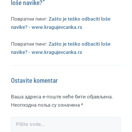
loše navike?”
Повратни пинг:
Zašto je teško odbaciti loše
navike? - www.kragujevcanka.rs
Повратни пинг:
Zašto je teško odbaciti loše
navike? - www.kragujevcanka.rs
Ostavite komentar
Ваша адреса е-поште неће бити објављена.
Неопходна поља су означена
*
Pišite
ovde…