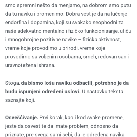
smo spremni nešto da menjamo, na dobrom smo putu
da tu naviku i promenimo. Dobra vest je da na lučenje
endorfina i dopamina, koji su svakako neophodni za
naše adekvatno mentalno i fizičko funkcionisanje, utiču
i mnogobrojne pozitivne navike – fizička aktivnost,
vreme koje provodimo u prirodi, vreme koje
provodimo sa voljenim osobama, smeh, redovan san i
uravnotežena ishrana.
Stoga,
da bismo lošu naviku odbacili, potrebno je da
budu ispunjeni određeni uslovi.
U nastavku teksta
saznajte koji.
Osvešćivanje.
Prvi korak, kao i kod svake promene,
jeste da osvestite da imate problem, odnosno da
priznate, pre svega sami sebi, da je određena navika