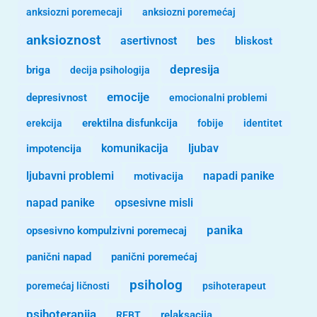
anksiozni poremecaji
anksiozni poremećaj
anksioznost
asertivnost
bes
bliskost
depresija
briga
decija psihologija
emocije
depresivnost
emocionalni problemi
erekcija
erektilna disfunkcija
fobije
identitet
komunikacija
ljubav
impotencija
ljubavni problemi
motivacija
napadi panike
opsesivne misli
napad panike
panika
opsesivno kompulzivni poremecaj
panični napad
panični poremećaj
psiholog
poremećaj ličnosti
psihoterapeut
psihoterapija
REBT
relaksacija