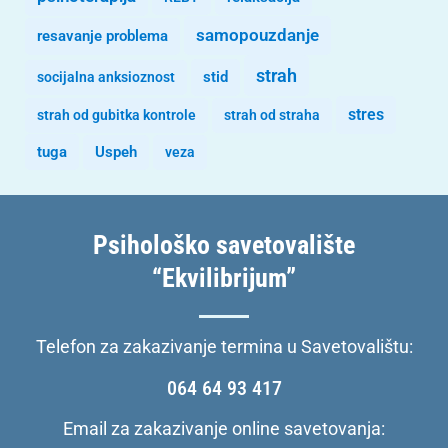
samopouzdanje
resavanje problema
strah
stid
socijalna anksioznost
stres
strah od gubitka kontrole
strah od straha
tuga
Uspeh
veza
Psihološko savetovalište
“Ekvilibrijum”
Telefon za zakazivanje termina u Savetovalištu:
064 64 93 417
Email za zakazivanje online savetovanja: