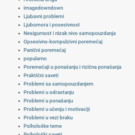
imagedowndown
Ljubavni problemi
Ljubomora i posesivnost
Nesigurnost i nizak nivo samopouzdanja
Opsesivno-kompulzivni poremećaj
Panični poremećaj
popularno
Poremećaji u ponašanju i rizična ponašanja
Praktični saveti
Problemi sa samopouzdanjem
Problemi u odrastanju
Problemi u ponašanju
Problemi u učenju i motivaciji
Problemi u vezi braku
Psihološke teme
Psihološki saveti