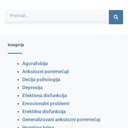
Претрага
Kategorije
Agorafobija
Anksiozni poremećaji
Dečija psihologija
Depresija
Efektivna disfunkcija
Emocionalni problemi
Erektilna disfunkcija
Generalizovani anksiozni poremećaj
Hronična briga