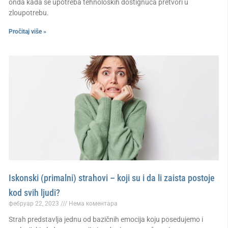
onda kada se upotreba tehnoloških dostignuća pretvori u
zloupotrebu.
Pročitaj više »
Iskonski (primalni) strahovi – koji su i da li zaista postoje
kod svih ljudi?
фебруар 22, 2023
Нема коментара
Strah predstavlja jednu od bazičnih emocija koju posedujemo i