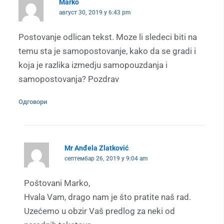
Marko
август 30, 2019 у 6:43 pm
Postovanje odlican tekst. Moze li sledeci biti na
temu sta je samopostovanje, kako da se gradi i
koja je razlika izmedju samopouzdanja i
samopostovanja? Pozdrav
Одговори
Mr Anđela Zlatković
септембар 26, 2019 у 9:04 am
Poštovani Marko,
Hvala Vam, drago nam je što pratite naš rad.
Uzećemo u obzir Vaš predlog za neki od