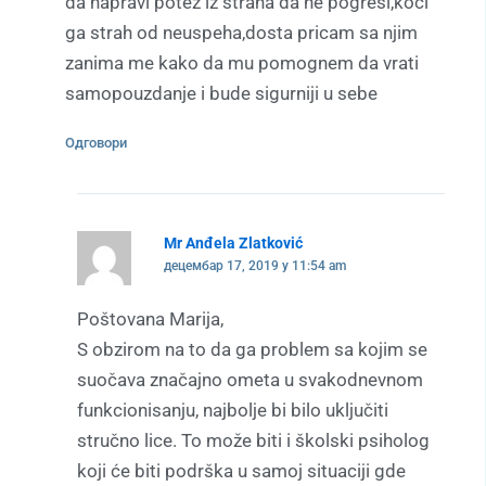
da napravi potez iz straha da ne pogresi,koci
ga strah od neuspeha,dosta pricam sa njim
zanima me kako da mu pomognem da vrati
samopouzdanje i bude sigurniji u sebe
Одговори
Mr Anđela Zlatković
децембар 17, 2019 у 11:54 am
Poštovana Marija,
S obzirom na to da ga problem sa kojim se
suočava značajno ometa u svakodnevnom
funkcionisanju, najbolje bi bilo uključiti
stručno lice. To može biti i školski psiholog
koji će biti podrška u samoj situaciji gde