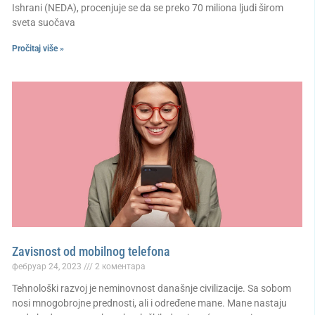
Ishrani (NEDA), procenjuje se da se preko 70 miliona ljudi širom
sveta suočava
Pročitaj više »
Zavisnost od mobilnog telefona
фебруар 24, 2023
2 коментара
Tehnološki razvoj je neminovnost današnje civilizacije. Sa sobom
nosi mnogobrojne prednosti, ali i određene mane. Mane nastaju