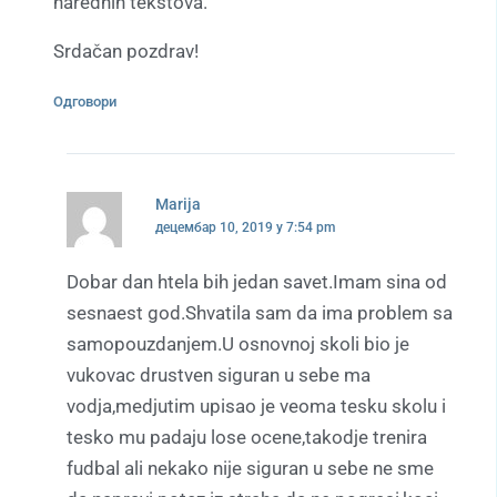
narednih tekstova.
Srdačan pozdrav!
Одговори
Marija
децембар 10, 2019 у 7:54 pm
Dobar dan htela bih jedan savet.Imam sina od
sesnaest god.Shvatila sam da ima problem sa
samopouzdanjem.U osnovnoj skoli bio je
vukovac drustven siguran u sebe ma
vodja,medjutim upisao je veoma tesku skolu i
tesko mu padaju lose ocene,takodje trenira
fudbal ali nekako nije siguran u sebe ne sme