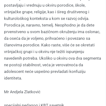
postavljaju i vrednuju u okviru porodice, škole,
vršnjačke grupe, religije, kao i šireg društvenog i
kulturološkog konteksta u kom se razvoj odvija.
Porodica je, naravno, temelj. Neophodno je da dete
prvenstveno u svom bazičnom okruženju ima oslonac,
da oseća da je voljeno, prihvaćeno i povezano sa
članovima porodice. Kako raste, više će se okretati
vršnjačkoj grupi i u okviru nje težiti ispunjenju
navedenih potreba. Ukoliko u okviru ova dva segmenta
ne postoji stabilnost, veća je verovatnoća da
adolescent neće uspešno prevladati konfuziju
identiteta.
Mr Andjela Zlatković
specijalni pedagog i KBT savetnik