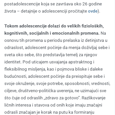
postadolescencije koja se završava oko 26 godine
života – detajnije o adolescenciji pročitajte
ovde
).
Tokom adolescencije dolazi do velikih fizioloških,
kognitivnih, socijalnih i emocionalnih promena.
Na
osnovu tih promena u periodu prelaska iz detinjstva u
odraslost, adolescent počinje da menja doživljaj sebe i
sveta oko sebe, što predstavlja temelj za njegov
identitet. Pod uticajem usvajanja apstraktnog i
fleksibilnog misljenja, kao i pojmova bliske i daleke
budućnosti, adolescent počinje da preispituje sebe i
svoje okruženje, svoje potrebe, sposobnosti, vrednosti,
ciljeve, društveno-politička uverenja, ne uzimajući sve
što čuje od odraslih ,,zdravo za gotovo’’. Razlikovanje
ličnih interesa i stavova od onih koje imaju značajni
odrasli značajan je korak na putu ka formiranju