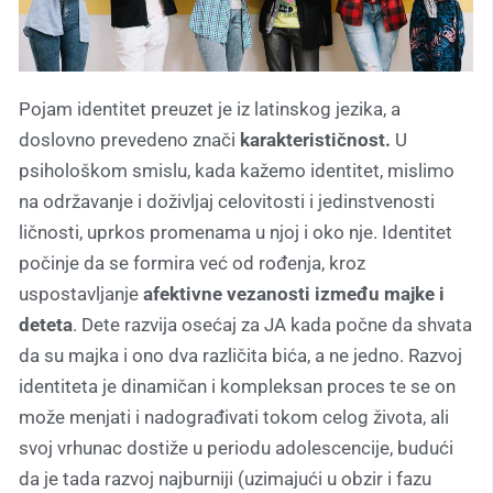
Pojam identitet preuzet je iz latinskog jezika, a
doslovno prevedeno znači
karakterističnost.
U
psihološkom smislu, kada kažemo identitet, mislimo
na održavanje i doživljaj celovitosti i jedinstvenosti
ličnosti, uprkos promenama u njoj i oko nje. Identitet
počinje da se formira već od rođenja, kroz
uspostavljanje
afektivne vezanosti između majke i
deteta
. Dete razvija osećaj za JA kada počne da shvata
da su majka i ono dva različita bića, a ne jedno. Razvoj
identiteta je dinamičan i kompleksan proces te se on
može menjati i nadograđivati tokom celog života, ali
svoj vrhunac dostiže u periodu adolescencije, budući
da je tada razvoj najburniji (uzimajući u obzir i fazu