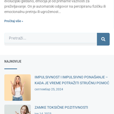
evolucijski gledano, emocija je od primarne važnosti za
preživljavanje. On je automatski odgovor na percipiranu fizičku ili
emocionalnu pretnju ili ugroženost…
Pročitaj više »
Претрага
NAJNOVIJE
IMPULSIVNOST I IMPULSIVNO PONAŠANJE –
KADA JE VREME POTRAŽITI STRUČNU POMOĆ
септембар 25, 2024
ZAMKE TOKSIČNE POZITIVNOSTI
јун 14, 2023