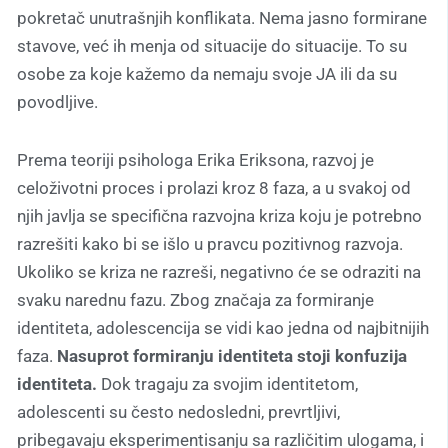
pokretač unutrašnjih konflikata. Nema jasno formirane
stavove, već ih menja od situacije do situacije. To su
osobe za koje kažemo da nemaju svoje JA ili da su
povodljive.
Prema teoriji psihologa Erika Eriksona, razvoj je
celoživotni proces i prolazi kroz 8 faza, a u svakoj od
njih javlja se specifična razvojna kriza koju je potrebno
razrešiti kako bi se išlo u pravcu pozitivnog razvoja.
Ukoliko se kriza ne razreši, negativno će se odraziti na
svaku narednu fazu. Zbog značaja za formiranje
identiteta, adolescencija se vidi kao jedna od najbitnijih
faza.
Nasuprot formiranju identiteta stoji konfuzija
identiteta.
Dok tragaju za svojim identitetom,
adolescenti su često nedosledni, prevrtljivi,
pribegavaju eksperimentisanju sa različitim ulogama, i