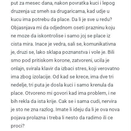
put za mesec dana, nakon povratka kuci i lepog
druzenja uz smeh sa drugaricama, kad udje u
kucu ima potrebu da place. Da li je sve u redu?
Objasnjava mi da odjednom oseti prazninu koju
ne moze da iskontrolise i samo joj se place iz
cista mira. Inace je vedra, sali se, komunikativna
je, druzi se, lako sklapa poznanstva i vole je. Bili
smo pod pritiskom korone, zatvoreni, ucila je
onlajn, svirala klavir da izbaci stres, koji verovatno
ima zbog izolacije. Od kad se krece, ima dve tri
nedelje, tri puta je dosla kuci i samo krenula da
place. Otvoreno mi govori kad ima problem, i ne
bih rekla da ista krije. Cak se i sama cudi, nervira
je sto ne zna razlog. Imate li ideju da li je ova nova
pojava prolazna i treba li nesto da radimo ili ce
proci?