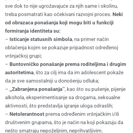
sve dok to nije ugrožavajuće za njih same i okolinu,
treba posmatrati kao očekivani razvojni proces.
Neki
od obrazaca ponašanja koji mogu biti u funkciji
formiranja identiteta su:
–
Isticanje statusnih simbola
, na primer način
oblačenja kojim se pokazuje pripadnost određenoj
vršnjačkoj grupi;
–
Buntovničko ponašanje prema roditeljima i drugim
autoritetima
, što za cilj ima da im adolescent pokaže
da je sve samostalniji u donošenju odluka;
–
,,Zabranjena ponašanja’’
, kao što su pušenje, pijenje
alkohola, eksperimentisanje sa drogama, seksualne
aktivnosti, što predstavlja igranje uloga odraslih;
–
Netolerantnost
prema određenim vršnjačkim i/ili
društvenim grupama, što je način na koji pokazuju da
nešto smatraju nepoželjnim, neprihvatljivim.