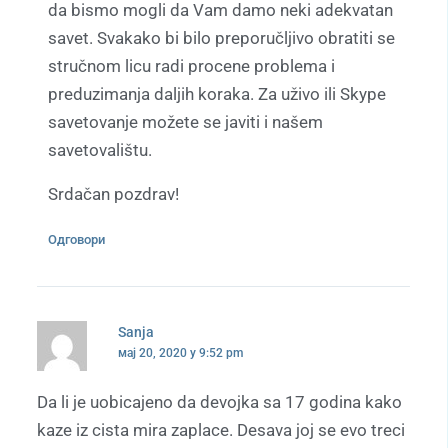
da bismo mogli da Vam damo neki adekvatan
savet. Svakako bi bilo preporučljivo obratiti se
stručnom licu radi procene problema i
preduzimanja daljih koraka. Za uživo ili Skype
savetovanje možete se javiti i našem
savetovalištu.
Srdačan pozdrav!
Одговори
Sanja
мај 20, 2020 у 9:52 pm
Da li je uobicajeno da devojka sa 17 godina kako
kaze iz cista mira zaplace. Desava joj se evo treci