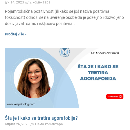
јун 14, 2023
2 коментара
Pojam toksična pozitivnost (ili kako se još naziva pozitivna
toksičnost) odnosi se na uverenje osobe da je poželjno i dozvoljeno
doživljavati samo i isključivo pozitivna…
Pročitaj više »
Šta je i kako se tretira agorafobija?
април 26, 2023
Нема коментара