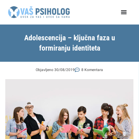
Пређи
на
садржај
Adolescencija – ključna faza u
formiranju identiteta
Objavljeno
30/08/2019
8 Komentara