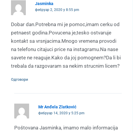
Jasminka
фебруар 2, 2020 у 8:55 pm
Dobar dan.Potrebna mi je pomoc,imam cerku od
petnaest godina.Povucena je,tesko ostvaruje
kontakt sa vrsnjacima.Mnogo vremena provodi
na telefonu citajuci price na instagramu.Na nase
savete ne reaguje.Kako da joj pomognem?Da li bi
trebala da razgovaram sa nekim strucnim licem?
Одговори
Mr Anđela Zlatković
фебруар 14, 2020 у 5:25 pm
Poštovana Jasminka, imamo malo informacija