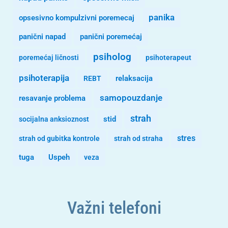
panika
opsesivno kompulzivni poremecaj
panični napad
panični poremećaj
psiholog
poremećaj ličnosti
psihoterapeut
psihoterapija
REBT
relaksacija
samopouzdanje
resavanje problema
strah
stid
socijalna anksioznost
stres
strah od gubitka kontrole
strah od straha
tuga
Uspeh
veza
Važni telefoni