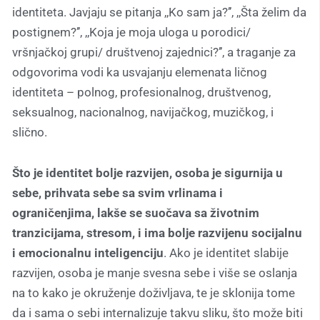
identiteta. Javjaju se pitanja ,,Ko sam ja?’’, ,,Šta želim da
postignem?’’, ,,Koja je moja uloga u porodici/
vršnjačkoj grupi/ društvenoj zajednici?’’, a traganje za
odgovorima vodi ka usvajanju elemenata ličnog
identiteta – polnog, profesionalnog, društvenog,
seksualnog, nacionalnog, navijačkog, muzičkog, i
slično.
Što je identitet bolje razvijen, osoba je sigurnija u
sebe, prihvata sebe sa svim vrlinama i
ograničenjima, lakše se suočava sa životnim
tranzicijama, stresom, i ima bolje razvijenu socijalnu
i emocionalnu inteligenciju
. Ako je identitet slabije
razvijen, osoba je manje svesna sebe i više se oslanja
na to kako je okruženje doživljava, te je sklonija tome
da i sama o sebi internalizuje takvu sliku, što može biti