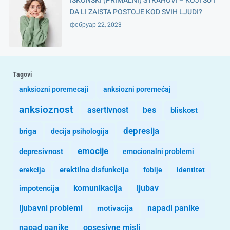
ISKONSKI (PRIMALNI) STRAHOVI – KOJI SU I
DA LI ZAISTA POSTOJE KOD SVIH LJUDI?
фебруар 22, 2023
Tagovi
anksiozni poremecaji
anksiozni poremećaj
anksioznost
asertivnost
bes
bliskost
depresija
briga
decija psihologija
emocije
depresivnost
emocionalni problemi
erekcija
erektilna disfunkcija
fobije
identitet
komunikacija
ljubav
impotencija
ljubavni problemi
motivacija
napadi panike
opsesivne misli
napad panike