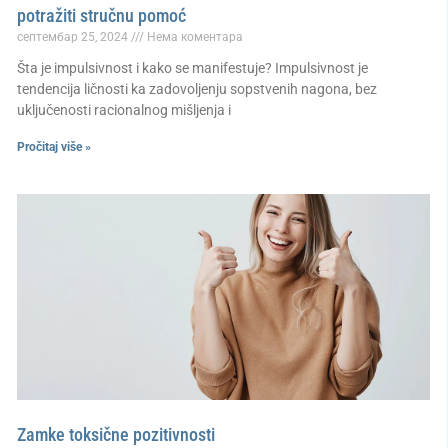
potražiti stručnu pomoć
септембар 25, 2024
Нема коментара
Šta je impulsivnost i kako se manifestuje? Impulsivnost je
tendencija ličnosti ka zadovoljenju sopstvenih nagona, bez
uključenosti racionalnog mišljenja i
Pročitaj više »
Zamke toksične pozitivnosti