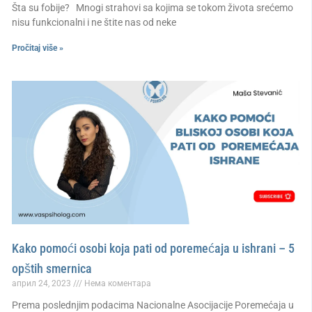
Šta su fobije? Mnogi strahovi sa kojima se tokom života srećemo
nisu funkcionalni i ne štite nas od neke
Pročitaj više »
Kako pomoći osobi koja pati od poremećaja u ishrani – 5
opštih smernica
април 24, 2023
Нема коментара
Prema poslednjim podacima Nacionalne Asocijacije Poremećaja u