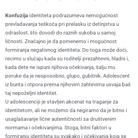
Konfuzija
identiteta podrazumeva nemogućnost
prevladavanja teškoća pri prelasku iz detinjstva u
odraslost, što dovodi do raznih sukoba u samoj
ličnosti. Značajno je da pomenemo i mogućnost
formiranja negativnog identiteta. Do toga može doći,
recimo u slučaju kada su roditelji prezahtevni, hladni i,
kada dete ne ispuni njihova očekivanja, šalju mu
poruke da je nesposobno, glupo, gubitnik. Adolescent
iz bunta i otpora prema njihovim zahtevima usvaja baš
taj nepoželjni identitet.
U adolescenciji je stavljen akcenat na traganje za
identitetom, ali ne možemo da negiramo da je bitno i
usaglašavanje lične autentičnosti sa društvenim
normama i očekivanjima. Stoga, bitni faktori u
formiranju identiteta su svakako i očekivanja koja se