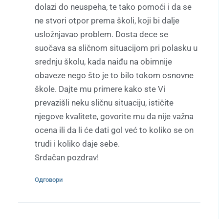
dolazi do neuspeha, te tako pomoći i da se
ne stvori otpor prema školi, koji bi dalje
usložnjavao problem. Dosta dece se
suočava sa sličnom situacijom pri polasku u
srednju školu, kada naiđu na obimnije
obaveze nego što je to bilo tokom osnovne
škole. Dajte mu primere kako ste Vi
prevazišli neku sličnu situaciju, ističite
njegove kvalitete, govorite mu da nije važna
ocena ili da li će dati gol već to koliko se on
trudi i koliko daje sebe.
Srdačan pozdrav!
Одговори