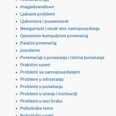
imagedowndown
Ljubavni problemi
Ljubomora i posesivnost
Nesigurnost i nizak nivo samopouzdanja
Opsesivno-kompulzivni poremećaj
Panični poremećaj
popularno
Poremećaji u ponašanju i rizična ponašanja
Praktični saveti
Problemi sa samopouzdanjem
Problemi u odrastanju
Problemi u ponašanju
Problemi u učenju i motivaciji
Problemi u vezi braku
Psihološke teme
Psihološki saveti