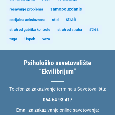
samopouzdanje
resavanje problema
strah
stid
socijalna anksioznost
stres
strah od gubitka kontrole
strah od straha
tuga
Uspeh
veza
Psihološko savetovalište
“Ekvilibrijum”
Telefon za zakazivanje termina u Savetovalištu:
064 64 93 417
Email za zakazivanje online savetovanja: