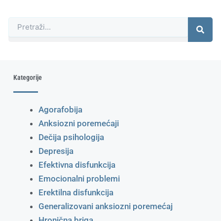
Претрага
Kategorije
Agorafobija
Anksiozni poremećaji
Dečija psihologija
Depresija
Efektivna disfunkcija
Emocionalni problemi
Erektilna disfunkcija
Generalizovani anksiozni poremećaj
Hronična briga