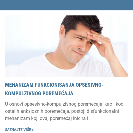
MEHANIZAM FUNKCIONISANJA OPSESIVNO-
KOMPULZIVNOG POREMEĆAJA
U osnovi opsesivno-kompulzivnog poremećaja, kao i kod
ostalih anksioznih poremećaja, postoji disfunkcionalni
mehanizam koji ovaj poremećaj inicira i
SAZNAJTE VIŠE »