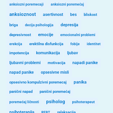
anksiozni poremecaji
anksiozni poremećaj
anksioznost
asertivnost
bes
bliskost
depresija
briga
decija psihologija
emocije
depresivnost
emocionalni problemi
erekcija
erektilna disfunkcija
fobije
identitet
komunikacija
ljubav
impotencija
ljubavni problemi
motivacija
napadi panike
opsesivne misli
napad panike
panika
opsesivno kompulzivni poremecaj
panični napad
panični poremećaj
psiholog
poremećaj ličnosti
psihoterapeut
psihoterapija
REBT
relaksacija