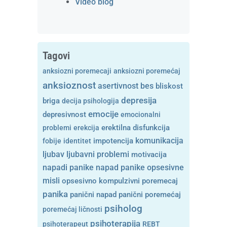
Video blog
Tagovi
anksiozni poremecaji
anksiozni poremećaj
anksioznost
asertivnost
bes
bliskost
depresija
briga
decija psihologija
emocije
depresivnost
emocionalni
problemi
erekcija
erektilna disfunkcija
komunikacija
fobije
identitet
impotencija
ljubavni problemi
ljubav
motivacija
opsesivne
napadi panike
napad panike
misli
opsesivno kompulzivni poremecaj
panika
panični napad
panični poremećaj
psiholog
poremećaj ličnosti
psihoterapija
psihoterapeut
REBT