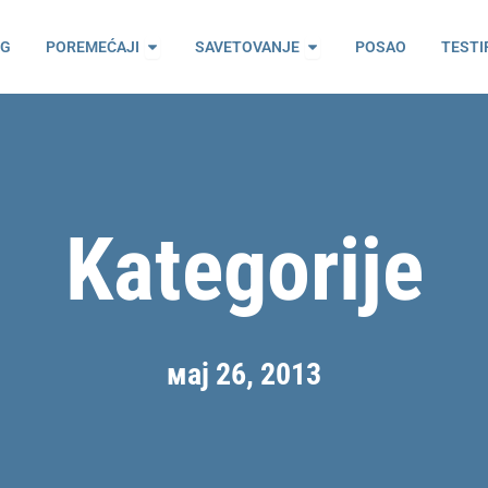
ama
Open Poremećaji
Open Savetovanje
OG
POREMEĆAJI
SAVETOVANJE
POSAO
TESTI
Kategorije
мај 26, 2013