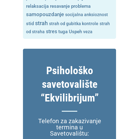
resavanje problema
relaksacija
samopouzdanje
socijalna anksioznost
strah
stid
strah od gubitka kontrole
strah
stres
tuga
od straha
Uspeh
veza
Psihološko
savetovalište
“Ekvilibrijum”
Telefon za zakazivanje
termina u
Savetovalištu: