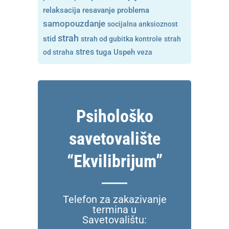
resavanje problema
relaksacija
samopouzdanje
socijalna anksioznost
strah
stid
strah od gubitka kontrole
strah
stres
tuga
od straha
Uspeh
veza
Psihološko
savetovalište
“Ekvilibrijum”
Telefon za zakazivanje
termina u
Savetovalištu: