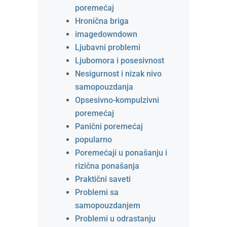
poremećaj
Hronična briga
imagedowndown
Ljubavni problemi
Ljubomora i posesivnost
Nesigurnost i nizak nivo
samopouzdanja
Opsesivno-kompulzivni
poremećaj
Panični poremećaj
popularno
Poremećaji u ponašanju i
rizična ponašanja
Praktični saveti
Problemi sa
samopouzdanjem
Problemi u odrastanju