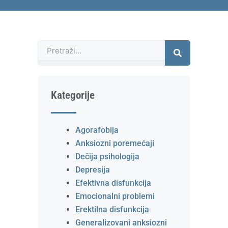
Претрага
Kategorije
Agorafobija
Anksiozni poremećaji
Dečija psihologija
Depresija
Efektivna disfunkcija
Emocionalni problemi
Erektilna disfunkcija
Generalizovani anksiozni