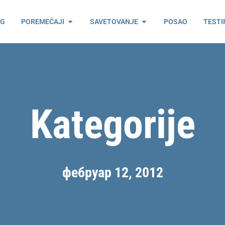
ama
Open Poremećaji
Open Savetovanje
OG
POREMEĆAJI
SAVETOVANJE
POSAO
TESTI
Kategorije
фебруар 12, 2012