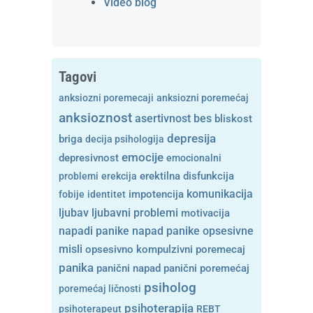
Video blog
Tagovi
anksiozni poremecaji
anksiozni poremećaj
anksioznost
asertivnost
bes
bliskost
depresija
briga
decija psihologija
emocije
depresivnost
emocionalni
problemi
erekcija
erektilna disfunkcija
komunikacija
fobije
identitet
impotencija
ljubavni problemi
ljubav
motivacija
opsesivne
napadi panike
napad panike
misli
opsesivno kompulzivni poremecaj
panika
panični napad
panični poremećaj
psiholog
poremećaj ličnosti
psihoterapija
psihoterapeut
REBT