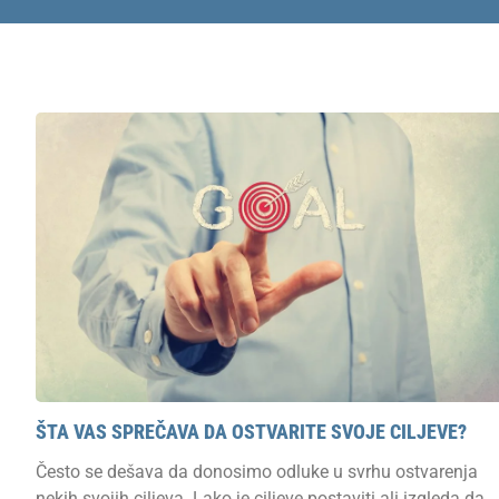
ŠTA VAS SPREČAVA DA OSTVARITE SVOJE CILJEVE?
Često se dešava da donosimo odluke u svrhu ostvarenja
nekih svojih ciljeva. Lako je ciljeve postaviti ali izgleda da