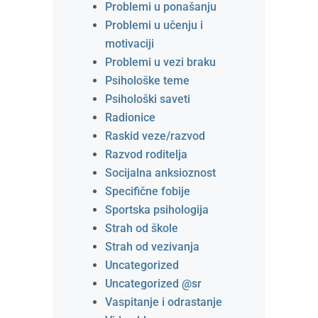
Problemi u ponašanju
Problemi u učenju i
motivaciji
Problemi u vezi braku
Psihološke teme
Psihološki saveti
Radionice
Raskid veze/razvod
Razvod roditelja
Socijalna anksioznost
Specifične fobije
Sportska psihologija
Strah od škole
Strah od vezivanja
Uncategorized
Uncategorized @sr
Vaspitanje i odrastanje