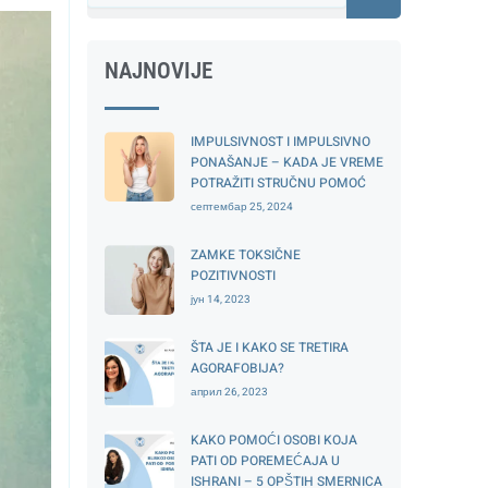
NAJNOVIJE
IMPULSIVNOST I IMPULSIVNO
PONAŠANJE – KADA JE VREME
POTRAŽITI STRUČNU POMOĆ
септембар 25, 2024
ZAMKE TOKSIČNE
POZITIVNOSTI
јун 14, 2023
ŠTA JE I KAKO SE TRETIRA
AGORAFOBIJA?
април 26, 2023
KAKO POMOĆI OSOBI KOJA
PATI OD POREMEĆAJA U
ISHRANI – 5 OPŠTIH SMERNICA