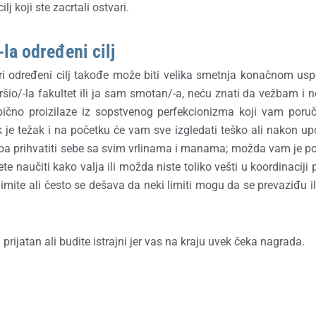
ilj koji ste zacrtali ostvari.
la određeni cilj
ari određeni cilj takođe može biti velika smetnja konačnom u
šio/-la fakultet ili ja sam smotan/-a, neću znati da vežbam i n
ično proizilaze iz sopstvenog perfekcionizma koji vam poru
 je težak i na početku će vam sve izgledati teško ali nakon up
Treba prihvatiti sebe sa svim vrlinama i manama; možda vam je p
te naučiti kako valja ili možda niste toliko vešti u koordinaciji 
imite ali često se dešava da neki limiti mogu da se prevaziđu il
 prijatan ali budite istrajni jer vas na kraju uvek čeka nagrada.