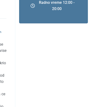
Radno vreme 12:00 -
20:00
m
se
vise
krio
kod
 to
a ce
io