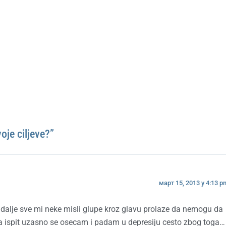
oje ciljeve?”
март 15, 2013 у 4:13 p
 dalje sve mi neke misli glupe kroz glavu prolaze da nemogu da
a ispit uzasno se osecam i padam u depresiju cesto zbog toga…