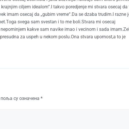
rajnjim ciljem idealom“.I takvo poredjenje mi stvara osecaj da 
uvek imam osecaj da „gubim vreme“.Da se dzaba trudim.I razne 
t.Toga svega sam svestan i to me boli.Stvara mi osecaj
 nepominjem kakve sam navike imao i vecinom i sada imam.Ze
a presudna za uspeh u nekom poslu.Ona stvara upornost,a to je
 поља су означена
*