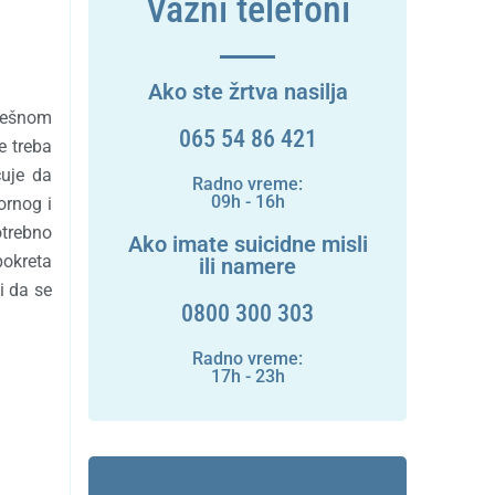
Važni telefoni
Ako ste žrtva nasilja
spešnom
065 54 86 421
e treba
čuje da
Radno vreme:
09h - 16h
ornog i
otrebno
Ako imate suicidne misli
pokreta
ili namere
i da se
0800 300 303
Radno vreme:
17h - 23h