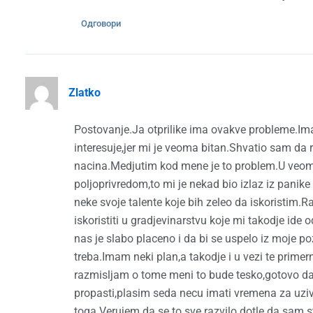
Одговори
Zlatko
Postovanje.Ja otprilike ima ovakve probleme.Ima
interesuje,jer mi je veoma bitan.Shvatio sam da 
nacina.Medjutim kod mene je to problem.U veoma
poljoprivredom,to mi je nekad bio izlaz iz pani
neke svoje talente koje bih zeleo da iskoristim
iskoristiti u gradjevinarstvu koje mi takodje id
nas je slabo placeno i da bi se uspelo iz moje po
treba.Imam neki plan,a takodje i u vezi te primer
razmisljam o tome meni to bude tesko,gotovo da s
propasti,plasim seda necu imati vremena za uziv
toga.Verujem da se to sve razvilo dotle da sam s