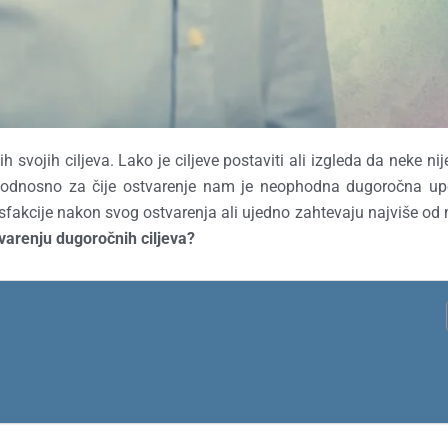
vojih ciljeva. Lako je ciljeve postaviti ali izgleda da neke nije
čni odnosno za čije ostvarenje nam je neophodna dugoročna up
atisfakcije nakon svog ostvarenja ali ujedno zahtevaju najviše od 
varenju dugoročnih ciljeva?