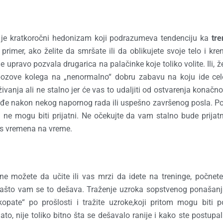
va je kratkoročni hedonizam koji podrazumeva tendenciju ka
tre
primer, ako želite da smršate ili da oblikujete svoje telo i kre
 upravo pozvala drugarica na palačinke koje toliko volite. Ili, že
as pozove kolega na „nenormalno“ dobru zabavu na koju ide ce
ivanja ali ne stalno jer će vas to udaljiti od ostvarenja konačnog
 dođe nakon nekog napornog rada ili uspešno završenog posla. P
i ne mogu biti prijatni. Ne očekujte da vam stalno bude prijatn
 s vremena na vreme.
ne možete da učite ili vas mrzi da idete na treninge, počnet
i i zašto vam se to dešava. Traženje uzroka sopstvenog ponašan
opate“ po prošlosti i tražite uzroke,koji pritom mogu biti 
to, nije toliko bitno šta se dešavalo ranije i kako ste postupali