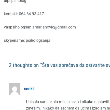
dipl.psiholog
kontakt: 064 64 93 417
vaspsihologsanjamarjanovic@gmail.com
skypename: psihologsanja
2 thoughts on “Šta vas sprečava da ostvarite sv
sneki
Upisala sam skolu medicinsku i nikako nastaviti
zavrsim,i nikako da sednem da ucim i izadjem n