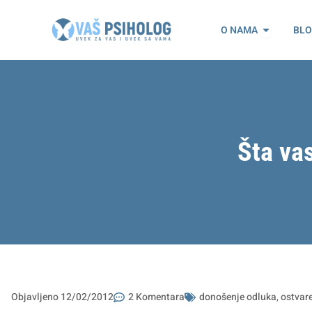
Пређи
Open O n
на
O NAMA
BL
садржај
Šta vas
Objavljeno
12/02/2012
2 Komentara
donošenje odluka
,
ostvare