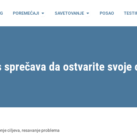
ama
Open Poremećaji
Open Savetovanje
OG
POREMEĆAJI
SAVETOVANJE
POSAO
TESTI
 sprečava da ostvarite svoje 
nje ciljeva
,
resavanje problema