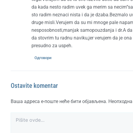
da kada nesto radim uvek ga merim sa necim“sa k
sto radim neznaci nista i da je dzaba.Bezmalo 
druge misli.Verujem da su mi mnoge pale napame
nesposobnosti,manjak samopouzdanja i dr.A da
da stovrim tu radnu naviku,jer verujem da je on
presudno za uspeh.
Одговори
Ostavite komentar
Ваша адреса е-поште неће бити објављена.
Неопходна
Pišite
ovde…