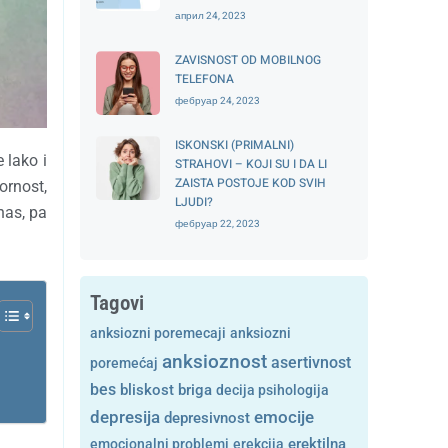
април 24, 2023
ZAVISNOST OD MOBILNOG
TELEFONA
фебруар 24, 2023
ISKONSKI (PRIMALNI)
 lako i
STRAHOVI – KOJI SU I DA LI
ZAISTA POSTOJE KOD SVIH
ornost,
LJUDI?
nas, pa
фебруар 22, 2023
Tagovi
anksiozni poremecaji
anksiozni
anksioznost
asertivnost
poremećaj
bes
bliskost
briga
decija psihologija
depresija
emocije
depresivnost
emocionalni problemi
erekcija
erektilna