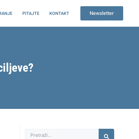
Newsletter
RANJE
PITAJTE
KONTAKT
ciljeve?
Претрага