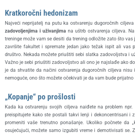
Kratkoročni hedonizam
Najveći neprijatelj na putu ka ostvarenju dugoročnih cilje
zadovoljenjima i uživanjima
na uštrb ostvarenja ciljeva. Na 
treninge može vam se desiti da trening odložite zato što vas je
završite fakultet i spremate jedan jako težak ispit ali v
društvo. Nekada možete priuštiti sebi slatka zadovoljstva i už
Važno je sebi priuštiti zadovoljstvo ali ono je najslađe ako
je da shvatite da načini ostvarenja dugoročnih ciljeva nisu 
nemoguće, ono što možete očekivati je da vam bude prijatno
„Kopanje“ po prošlosti
Kada ka ostvarenju svojih ciljeva naiđete na problem npr. 
preispitujete kako ste postali takvi lenji i dekoncentrisan
promeniti vaše trenutno ponašanje. Ukoliko počnete da „k
osujećujući, možete samo izgubiti vreme i demotivisati se. Za