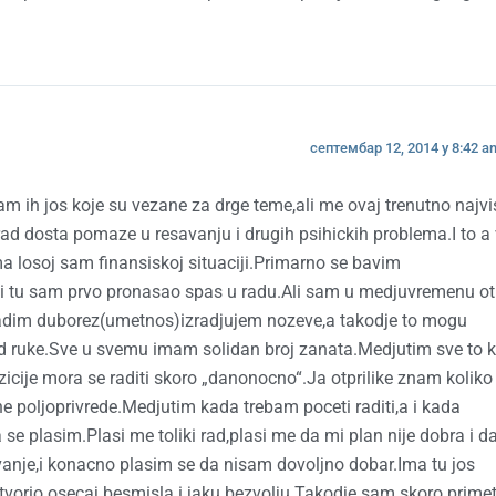
септембар 12, 2014 у 8:42 a
m ih jos koje su vezane za drge teme,ali me ovaj trenutno najvi
rad dosta pomaze u resavanju i drugih psihickih problema.I to a 
 losoj sam finansiskoj situaciji.Primarno se bavim
ke i tu sam prvo pronasao spas u radu.Ali sam u medjuvremenu ot
.Radim duborez(umetnos)izradjujem nozeve,a takodje to mogu
e od ruke.Sve u svemu imam solidan broj zanata.Medjutim sve to 
zicije mora se raditi skoro „danonocno“.Ja otprilike znam koliko
ne poljoprivrede.Medjutim kada trebam poceti raditi,a i kada
e plasim.Plasi me toliki rad,plasi me da mi plan nije dobra i d
anje,i konacno plasim se da nisam dovoljno dobar.Ima tu jos
tvorio osecaj besmisla i jaku bezvolju.Takodje sam skoro primet