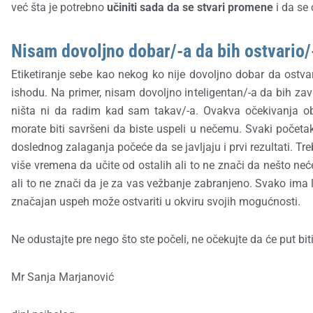
već šta je potrebno
učiniti sada da se stvari promene
i da se c
Nisam dovoljno dobar/-a da bih ostvario/-
Etiketiranje sebe kao nekog ko nije dovoljno dobar da ostv
ishodu. Na primer, nisam dovoljno inteligentan/-a da bih zavr
ništa ni da radim kad sam takav/-a. Ovakva očekivanja ob
morate biti savršeni da biste uspeli u nečemu. Svaki početak
doslednog zalaganja počeće da se javljaju i prvi rezultati. 
više vremena da učite od ostalih ali to ne znači da nešto neće
ali to ne znači da je za vas vežbanje zabranjeno. Svako ima l
značajan uspeh može ostvariti u okviru svojih mogućnosti.
Ne odustajte pre nego što ste počeli, ne očekujte da će put biti
Mr Sanja Marjanović