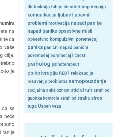
disfunkcija
fobije
identitet
impotencija
ljubavni
komunikacija
ljubav
problemi
nutnim
motivacija
napadi panike
opsesivne misli
nete na
napad panike
lite da
opsesivno kompulzivni poremecaj
lo vaše
panika
panični napad
panični
 cilja.
poremećaj
poremećaj ličnosti
otrebno
psiholog
psihoterapeut
o-to je
psihoterapija
REBT
relaksacija
samopouzdanje
resavanje problema
strah
stid
socijalna anksioznost
strah od
stres
gubitka kontrole
strah od straha
tuga
Uspeh
veza
e da se
ja neće
potpuno
 ranije