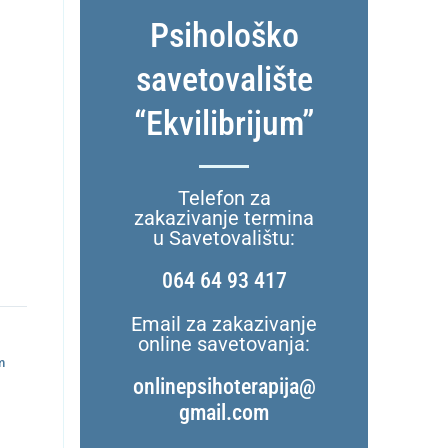
Psihološko
savetovalište
“Ekvilibrijum”
Telefon za
zakazivanje termina
u Savetovalištu:
064 64 93 417
Email za zakazivanje
online savetovanja:
m
onlinepsihoterapija@
gmail.com