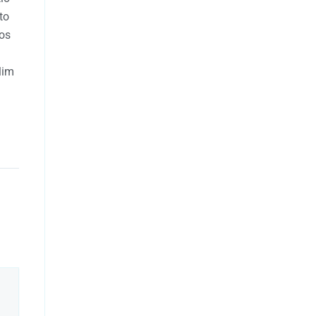
to
jos
lim