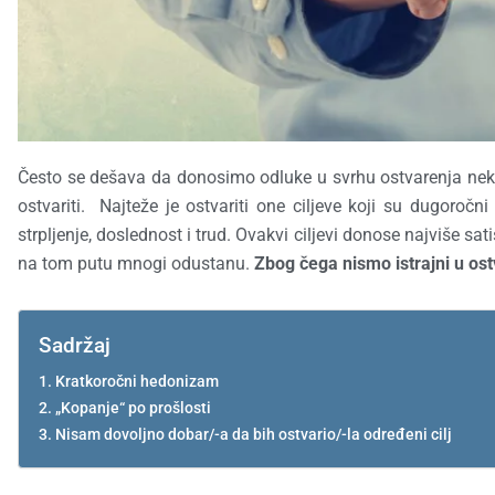
Često se dešava da donosimo odluke u svrhu ostvarenja nekih s
ostvariti. Najteže je ostvariti one ciljeve koji su dugoro
strpljenje, doslednost i trud. Ovakvi ciljevi donose najviše s
na tom putu mnogi odustanu.
Zbog čega nismo istrajni u ost
Sadržaj
Kratkoročni hedonizam
„Kopanje“ po prošlosti
Nisam dovoljno dobar/-a da bih ostvario/-la određeni cilj