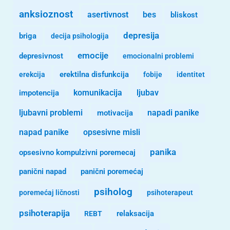
anksioznost
asertivnost
bes
bliskost
depresija
briga
decija psihologija
emocije
depresivnost
emocionalni problemi
erekcija
erektilna disfunkcija
fobije
identitet
komunikacija
ljubav
impotencija
ljubavni problemi
motivacija
napadi panike
opsesivne misli
napad panike
panika
opsesivno kompulzivni poremecaj
panični napad
panični poremećaj
psiholog
poremećaj ličnosti
psihoterapeut
psihoterapija
REBT
relaksacija