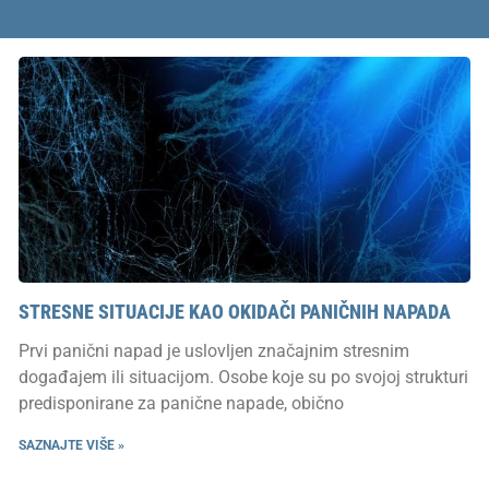
STRESNE SITUACIJE KAO OKIDAČI PANIČNIH NAPADA
Prvi panični napad je uslovljen značajnim stresnim
događajem ili situacijom. Osobe koje su po svojoj strukturi
predisponirane za panične napade, obično
SAZNAJTE VIŠE »