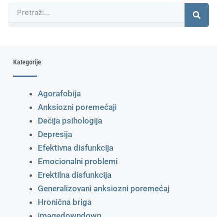
Претрага
Kategorije
Agorafobija
Anksiozni poremećaji
Dečija psihologija
Depresija
Efektivna disfunkcija
Emocionalni problemi
Erektilna disfunkcija
Generalizovani anksiozni poremećaj
Hronična briga
imagedowndown