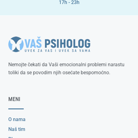
17h - 23h
Nemojte čekati da Vaši emocionalni problemi narastu
toliki da se povodim njih osećate bespomoćno.
MENI
O nama
Naš tim