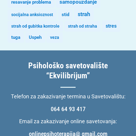
samopouzdanje
resavanje problema
strah
stid
socijalna anksioznost
stres
strah od gubitka kontrole
strah od straha
tuga
Uspeh
veza
Psihološko savetovalište
“Ekvilibrijum”
Telefon za zakazivanje termina u Savetovalištu:
064 64 93 417
Email za zakazivanje online savetovanja:
onlinepsihoterapija@ gmail.com