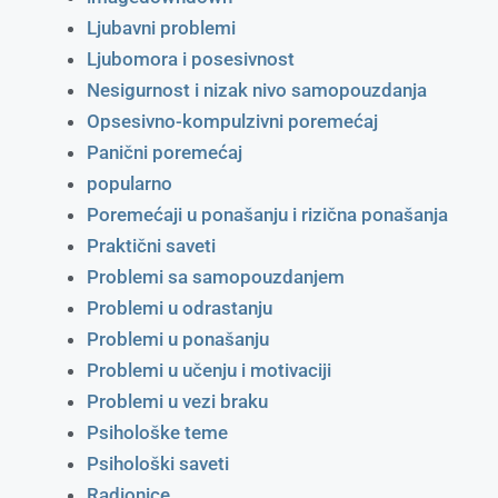
Ljubavni problemi
Ljubomora i posesivnost
Nesigurnost i nizak nivo samopouzdanja
Opsesivno-kompulzivni poremećaj
Panični poremećaj
popularno
Poremećaji u ponašanju i rizična ponašanja
Praktični saveti
Problemi sa samopouzdanjem
Problemi u odrastanju
Problemi u ponašanju
Problemi u učenju i motivaciji
Problemi u vezi braku
Psihološke teme
Psihološki saveti
Radionice