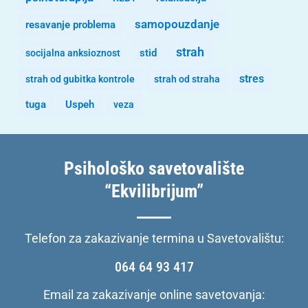
samopouzdanje
resavanje problema
strah
stid
socijalna anksioznost
stres
strah od gubitka kontrole
strah od straha
tuga
Uspeh
veza
Psihološko savetovalište
“Ekvilibrijum”
Telefon za zakazivanje termina u Savetovalištu:
064 64 93 417
Email za zakazivanje online savetovanja: