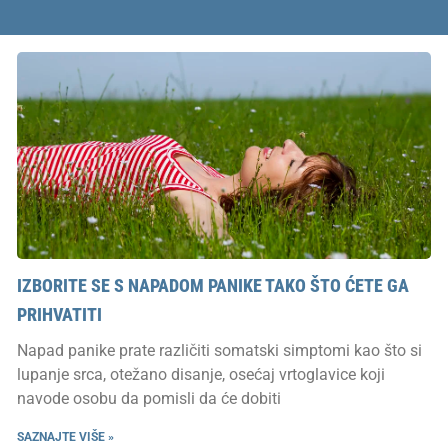
IZBORITE SE S NAPADOM PANIKE TAKO ŠTO ĆETE GA
PRIHVATITI
Napad panike prate različiti somatski simptomi kao što si
lupanje srca, otežano disanje, osećaj vrtoglavice koji
navode osobu da pomisli da će dobiti
SAZNAJTE VIŠE »