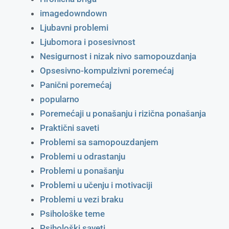
imagedowndown
Ljubavni problemi
Ljubomora i posesivnost
Nesigurnost i nizak nivo samopouzdanja
Opsesivno-kompulzivni poremećaj
Panični poremećaj
popularno
Poremećaji u ponašanju i rizična ponašanja
Praktični saveti
Problemi sa samopouzdanjem
Problemi u odrastanju
Problemi u ponašanju
Problemi u učenju i motivaciji
Problemi u vezi braku
Psihološke teme
Psihološki saveti