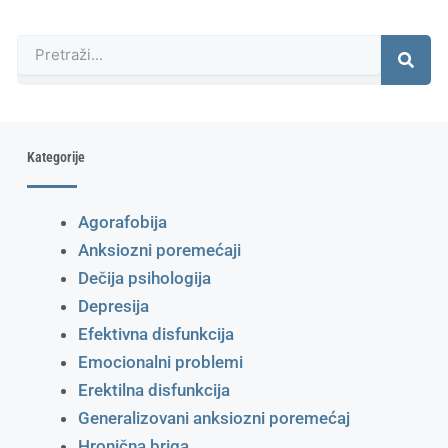
Претрага
Kategorije
Agorafobija
Anksiozni poremećaji
Dečija psihologija
Depresija
Efektivna disfunkcija
Emocionalni problemi
Erektilna disfunkcija
Generalizovani anksiozni poremećaj
Hronična briga