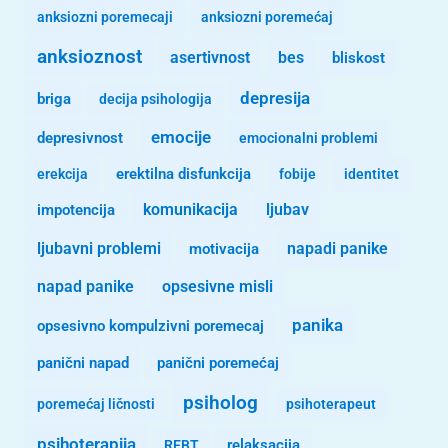
anksiozni poremecaji
anksiozni poremećaj
anksioznost
asertivnost
bes
bliskost
depresija
briga
decija psihologija
emocije
depresivnost
emocionalni problemi
erekcija
erektilna disfunkcija
fobije
identitet
komunikacija
ljubav
impotencija
ljubavni problemi
motivacija
napadi panike
opsesivne misli
napad panike
panika
opsesivno kompulzivni poremecaj
panični napad
panični poremećaj
psiholog
poremećaj ličnosti
psihoterapeut
psihoterapija
REBT
relaksacija