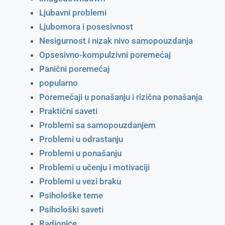
Ljubavni problemi
Ljubomora i posesivnost
Nesigurnost i nizak nivo samopouzdanja
Opsesivno-kompulzivni poremećaj
Panični poremećaj
popularno
Poremećaji u ponašanju i rizična ponašanja
Praktični saveti
Problemi sa samopouzdanjem
Problemi u odrastanju
Problemi u ponašanju
Problemi u učenju i motivaciji
Problemi u vezi braku
Psihološke teme
Psihološki saveti
Radionice