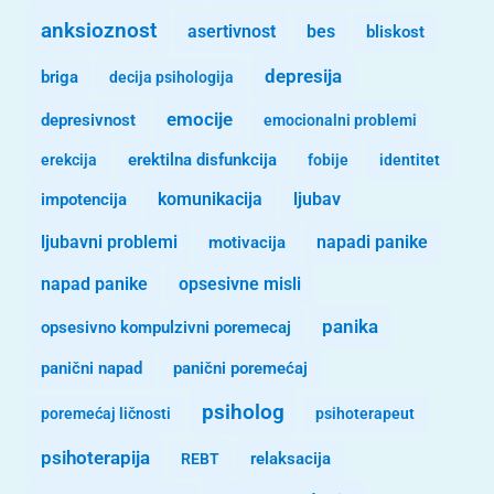
anksioznost
asertivnost
bes
bliskost
depresija
briga
decija psihologija
emocije
depresivnost
emocionalni problemi
erekcija
erektilna disfunkcija
fobije
identitet
komunikacija
ljubav
impotencija
ljubavni problemi
motivacija
napadi panike
opsesivne misli
napad panike
panika
opsesivno kompulzivni poremecaj
panični napad
panični poremećaj
psiholog
poremećaj ličnosti
psihoterapeut
psihoterapija
REBT
relaksacija