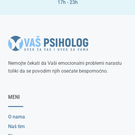
17h - 23h
Nemojte čekati da Vaši emocionalni problemi narastu
toliki da se povodim njih osećate bespomoćno.
MENI
O nama
Naš tim