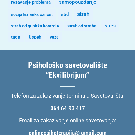
samopouzdanje
resavanje problema
strah
stid
socijalna anksioznost
stres
strah od gubitka kontrole
strah od straha
tuga
Uspeh
veza
Psihološko savetovalište
“Ekvilibrijum”
Telefon za zakazivanje termina u Savetovalištu:
064 64 93 417
Email za zakazivanje online savetovanja:
onlinepsihoterapija@ gmail.com