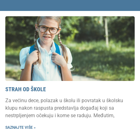
STRAH OD ŠKOLE
Za većinu dece, polazak u školu ili povratak u školsku
klupu nakon raspusta predstavlja događaj koji sa
nestrpljenjem očekuju i kome se raduju. Međutim,
SAZNAJTE VIŠE »