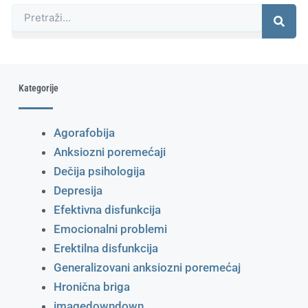
Претрага
Kategorije
Agorafobija
Anksiozni poremećaji
Dečija psihologija
Depresija
Efektivna disfunkcija
Emocionalni problemi
Erektilna disfunkcija
Generalizovani anksiozni poremećaj
Hronična briga
imagedowndown