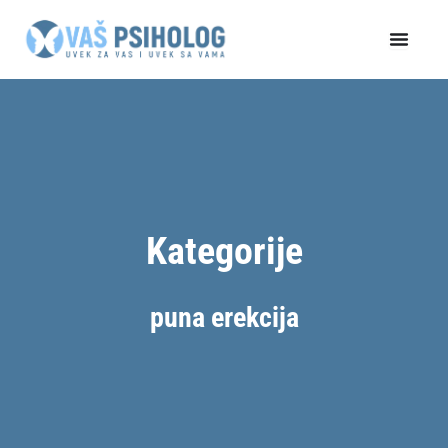
Пређи
на
садржај
Kategorije
puna erekcija