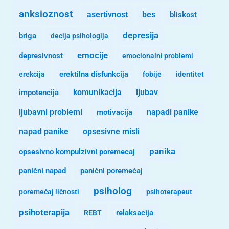
anksioznost
asertivnost
bes
bliskost
depresija
briga
decija psihologija
emocije
depresivnost
emocionalni problemi
erekcija
erektilna disfunkcija
fobije
identitet
komunikacija
ljubav
impotencija
ljubavni problemi
motivacija
napadi panike
opsesivne misli
napad panike
panika
opsesivno kompulzivni poremecaj
panični napad
panični poremećaj
psiholog
poremećaj ličnosti
psihoterapeut
psihoterapija
REBT
relaksacija