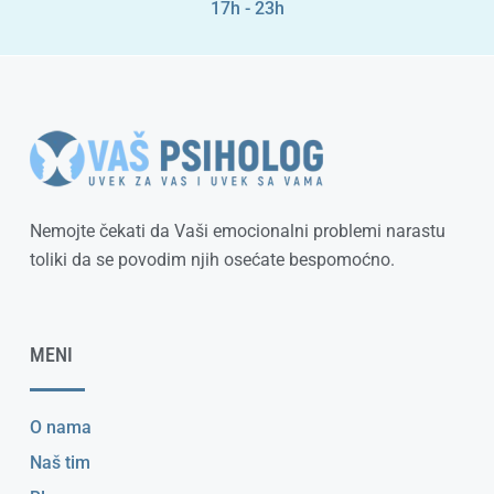
17h - 23h
Nemojte čekati da Vaši emocionalni problemi narastu
toliki da se povodim njih osećate bespomoćno.
MENI
O nama
Naš tim