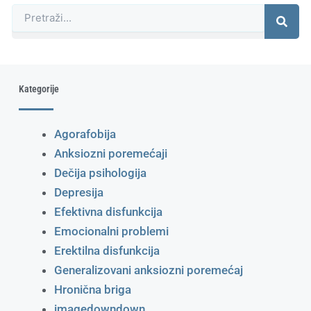
Претрага
Kategorije
Agorafobija
Anksiozni poremećaji
Dečija psihologija
Depresija
Efektivna disfunkcija
Emocionalni problemi
Erektilna disfunkcija
Generalizovani anksiozni poremećaj
Hronična briga
imagedowndown