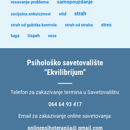
samopouzdanje
resavanje problema
strah
stid
socijalna anksioznost
stres
strah od gubitka kontrole
strah od straha
tuga
Uspeh
veza
Psihološko savetovalište
“Ekvilibrijum”
Telefon za zakazivanje termina u Savetovalištu:
064 64 93 417
Email za zakazivanje online savetovanja:
onlinepsihoterapija@ gmail.com