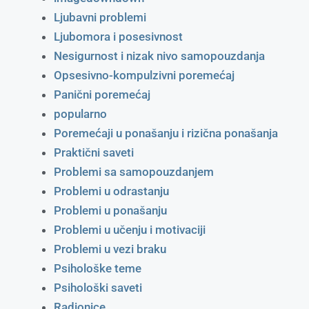
Ljubavni problemi
Ljubomora i posesivnost
Nesigurnost i nizak nivo samopouzdanja
Opsesivno-kompulzivni poremećaj
Panični poremećaj
popularno
Poremećaji u ponašanju i rizična ponašanja
Praktični saveti
Problemi sa samopouzdanjem
Problemi u odrastanju
Problemi u ponašanju
Problemi u učenju i motivaciji
Problemi u vezi braku
Psihološke teme
Psihološki saveti
Radionice