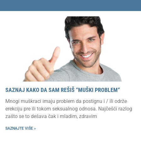
SAZNAJ KAKO DA SAM REŠIŠ “MUŠKI PROBLEM“
Mnogi muškraci imaju problem da postignu i / ili održe
erekciju pre ili tokom seksualnog odnosa. Najčešći razlog
zašto se to dešava čak i mladim, zdravim
SAZNAJTE VIŠE »