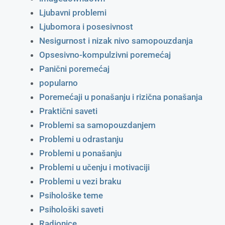
Ljubavni problemi
Ljubomora i posesivnost
Nesigurnost i nizak nivo samopouzdanja
Opsesivno-kompulzivni poremećaj
Panični poremećaj
popularno
Poremećaji u ponašanju i rizična ponašanja
Praktični saveti
Problemi sa samopouzdanjem
Problemi u odrastanju
Problemi u ponašanju
Problemi u učenju i motivaciji
Problemi u vezi braku
Psihološke teme
Psihološki saveti
Radionice