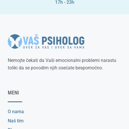
17h - 23h
Nemojte čekati da Vaši emocionalni problemi narastu
toliki da se povodim njih osećate bespomoćno.
MENI
O nama
Naš tim