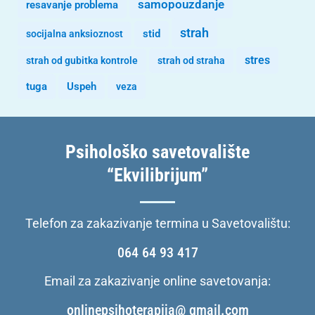
samopouzdanje
resavanje problema
strah
stid
socijalna anksioznost
stres
strah od gubitka kontrole
strah od straha
tuga
Uspeh
veza
Psihološko savetovalište
“Ekvilibrijum”
Telefon za zakazivanje termina u Savetovalištu:
064 64 93 417
Email za zakazivanje online savetovanja:
onlinepsihoterapija@ gmail.com