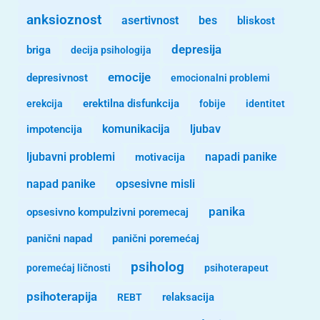
anksioznost
asertivnost
bes
bliskost
depresija
briga
decija psihologija
emocije
depresivnost
emocionalni problemi
erekcija
erektilna disfunkcija
fobije
identitet
komunikacija
ljubav
impotencija
ljubavni problemi
motivacija
napadi panike
opsesivne misli
napad panike
panika
opsesivno kompulzivni poremecaj
panični napad
panični poremećaj
psiholog
poremećaj ličnosti
psihoterapeut
psihoterapija
REBT
relaksacija