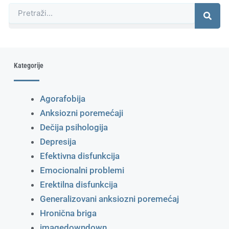
Претрага
Kategorije
Agorafobija
Anksiozni poremećaji
Dečija psihologija
Depresija
Efektivna disfunkcija
Emocionalni problemi
Erektilna disfunkcija
Generalizovani anksiozni poremećaj
Hronična briga
imagedowndown