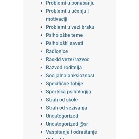
Problemi u ponašanju
Problemi u učenju i
motivaciji
Problemi u vezi braku
Psihološke teme
Psihološki saveti
Radionice
Raskid veze/razvod
Razvod roditelja
Socijalna anksioznost
Specifične fobije
Sportska psihologija
Strah od škole
Strah od vezivanja
Uncategorized
Uncategorized @sr
Vaspitanje i odrastanje