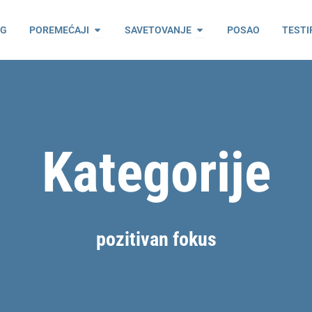
ama
Open Poremećaji
Open Savetovanje
OG
POREMEĆAJI
SAVETOVANJE
POSAO
TESTI
Kategorije
pozitivan fokus