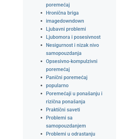
poremećaj
Hronična briga
imagedowndown
Ljubavni problemi
Ljubomora i posesivnost
Nesigurnost i nizak nivo
samopouzdanja
Opsesivno-kompulzivni
poremećaj
Panični poremećaj
popularno
Poremećaji u ponašanju i
rizična ponašanja
Praktični saveti
Problemi sa
samopouzdanjem
Problemi u odrastanju