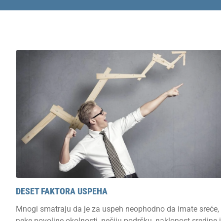
DESET FAKTORA USPEHA
Mnogi smatraju da je za uspeh neophodno da imate sreće,
neke povoljne okolnosti, nečiju podršku, naklonost sredine i