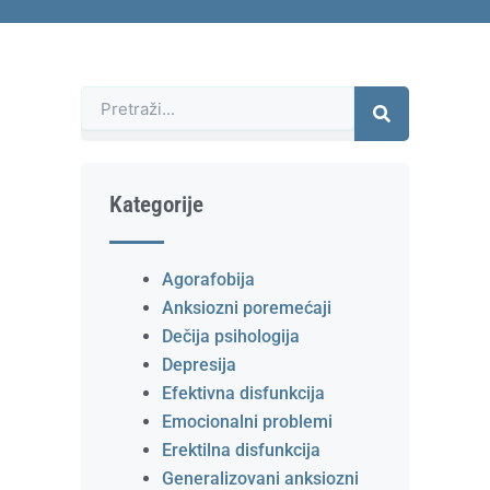
Претрага
Kategorije
Agorafobija
Anksiozni poremećaji
Dečija psihologija
Depresija
Efektivna disfunkcija
Emocionalni problemi
Erektilna disfunkcija
Generalizovani anksiozni