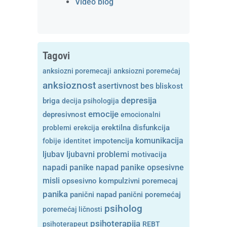
Video blog
Tagovi
anksiozni poremecaji
anksiozni poremećaj
anksioznost
asertivnost
bes
bliskost
depresija
briga
decija psihologija
emocije
depresivnost
emocionalni
problemi
erekcija
erektilna disfunkcija
komunikacija
fobije
identitet
impotencija
ljubavni problemi
ljubav
motivacija
opsesivne
napadi panike
napad panike
misli
opsesivno kompulzivni poremecaj
panika
panični napad
panični poremećaj
psiholog
poremećaj ličnosti
psihoterapija
psihoterapeut
REBT