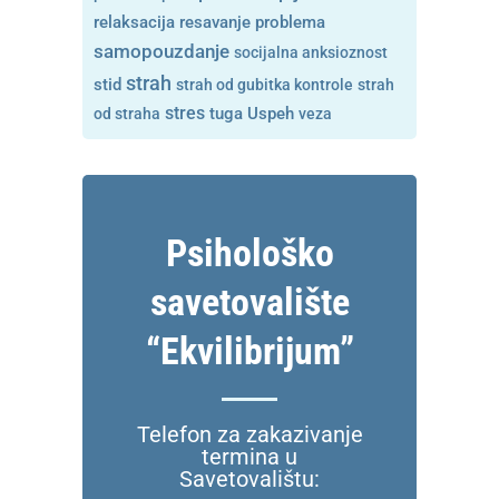
resavanje problema
relaksacija
samopouzdanje
socijalna anksioznost
strah
stid
strah od gubitka kontrole
strah
stres
tuga
od straha
Uspeh
veza
Psihološko
savetovalište
“Ekvilibrijum”
Telefon za zakazivanje
termina u
Savetovalištu: