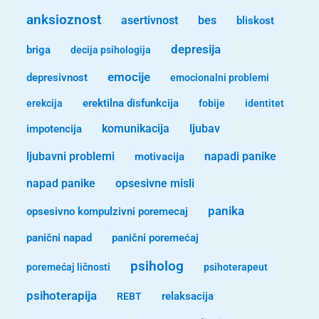
anksioznost
asertivnost
bes
bliskost
depresija
briga
decija psihologija
emocije
depresivnost
emocionalni problemi
erekcija
erektilna disfunkcija
fobije
identitet
komunikacija
ljubav
impotencija
ljubavni problemi
motivacija
napadi panike
opsesivne misli
napad panike
panika
opsesivno kompulzivni poremecaj
panični napad
panični poremećaj
psiholog
poremećaj ličnosti
psihoterapeut
psihoterapija
REBT
relaksacija