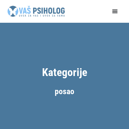
Пређи
на
садржај
Kategorije
posao