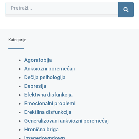
Претрага
Kategorije
Agorafobija
Anksiozni poremećaji
Dečija psihologija
Depresija
Efektivna disfunkcija
Emocionalni problemi
Erektilna disfunkcija
Generalizovani anksiozni poremećaj
Hronična briga
imagedowndown