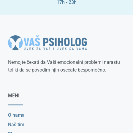
17h - 23h
Nemojte čekati da Vaši emocionalni problemi narastu
toliki da se povodim njih osećate bespomoćno.
MENI
O nama
Naš tim