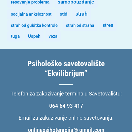
samopouzdanje
resavanje problema
strah
stid
socijalna anksioznost
stres
strah od gubitka kontrole
strah od straha
tuga
Uspeh
veza
Psihološko savetovalište
“Ekvilibrijum”
Telefon za zakazivanje termina u Savetovalištu:
064 64 93 417
Email za zakazivanje online savetovanja:
onlinepsihoterapija@ gmail.com