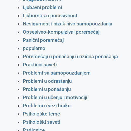
Ljubavni problemi
Ljubomora i posesivnost
Nesigurnost i nizak nivo samopouzdanja
Opsesivno-kompulzivni poremećaj
Panični poremećaj
popularno
Poremećaji u ponašanju i rizična ponašanja
Praktični saveti
Problemi sa samopouzdanjem
Problemi u odrastanju
Problemi u ponašanju
Problemi u učenju i motivaciji
Problemi u vezi braku
Psihološke teme
Psihološki saveti
Radionice