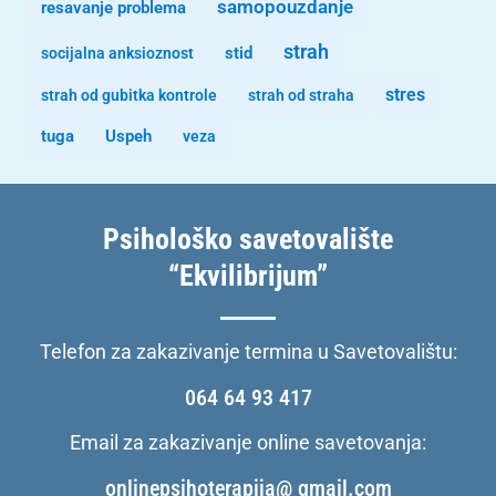
samopouzdanje
resavanje problema
strah
stid
socijalna anksioznost
stres
strah od gubitka kontrole
strah od straha
tuga
Uspeh
veza
Psihološko savetovalište
“Ekvilibrijum”
Telefon za zakazivanje termina u Savetovalištu:
064 64 93 417
Email za zakazivanje online savetovanja:
onlinepsihoterapija@ gmail.com