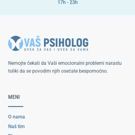
17h - 23h
Nemojte čekati da Vaši emocionalni problemi narastu
toliki da se povodim njih osećate bespomoćno.
MENI
O nama
Naš tim