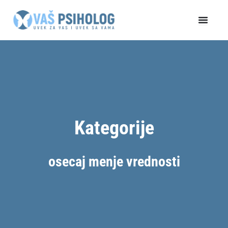
Пређи
на
садржај
Kategorije
osecaj menje vrednosti