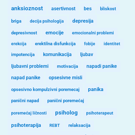
anksioznost
asertivnost
bes
bliskost
depresija
briga
decija psihologija
emocije
depresivnost
emocionalni problemi
erekcija
erektilna disfunkcija
fobije
identitet
komunikacija
ljubav
impotencija
ljubavni problemi
motivacija
napadi panike
opsesivne misli
napad panike
panika
opsesivno kompulzivni poremecaj
panični napad
panični poremećaj
psiholog
poremećaj ličnosti
psihoterapeut
psihoterapija
REBT
relaksacija