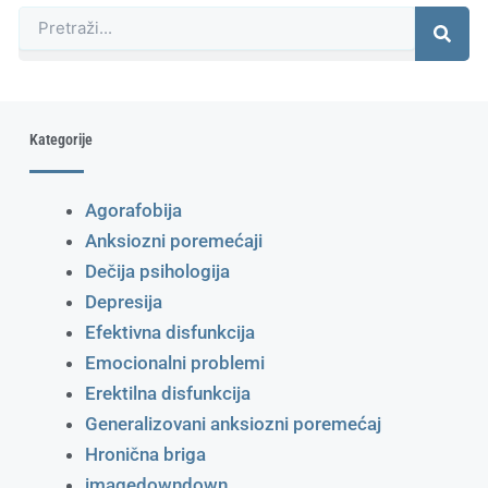
Претрага
Kategorije
Agorafobija
Anksiozni poremećaji
Dečija psihologija
Depresija
Efektivna disfunkcija
Emocionalni problemi
Erektilna disfunkcija
Generalizovani anksiozni poremećaj
Hronična briga
imagedowndown