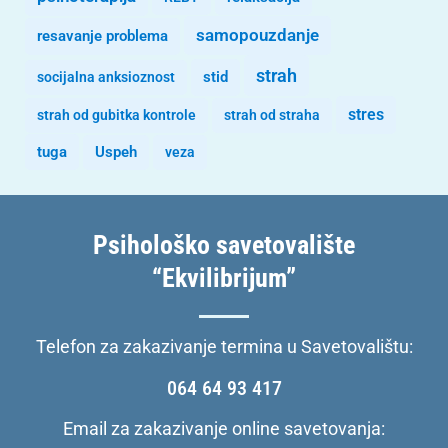
samopouzdanje
resavanje problema
strah
stid
socijalna anksioznost
stres
strah od gubitka kontrole
strah od straha
tuga
Uspeh
veza
Psihološko savetovalište
“Ekvilibrijum”
Telefon za zakazivanje termina u Savetovalištu:
064 64 93 417
Email za zakazivanje online savetovanja: