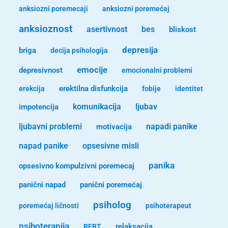
anksiozni poremecaji
anksiozni poremećaj
anksioznost
asertivnost
bes
bliskost
depresija
briga
decija psihologija
emocije
depresivnost
emocionalni problemi
erekcija
erektilna disfunkcija
fobije
identitet
komunikacija
ljubav
impotencija
ljubavni problemi
motivacija
napadi panike
opsesivne misli
napad panike
panika
opsesivno kompulzivni poremecaj
panični napad
panični poremećaj
psiholog
poremećaj ličnosti
psihoterapeut
psihoterapija
REBT
relaksacija