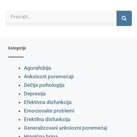
Претрага
Kategorije
Agorafobija
Anksiozni poremećaji
Dečija psihologija
Depresija
Efektivna disfunkcija
Emocionalni problemi
Erektilna disfunkcija
Generalizovani anksiozni poremećaj
Hronična briga