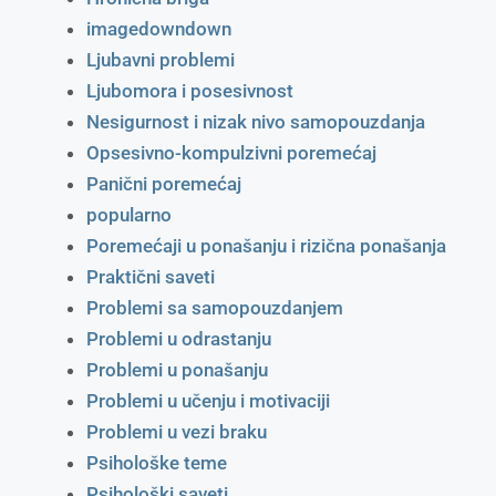
imagedowndown
Ljubavni problemi
Ljubomora i posesivnost
Nesigurnost i nizak nivo samopouzdanja
Opsesivno-kompulzivni poremećaj
Panični poremećaj
popularno
Poremećaji u ponašanju i rizična ponašanja
Praktični saveti
Problemi sa samopouzdanjem
Problemi u odrastanju
Problemi u ponašanju
Problemi u učenju i motivaciji
Problemi u vezi braku
Psihološke teme
Psihološki saveti