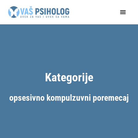
Пређи
на
садржај
Kategorije
opsesivno kompulzuvni poremecaj