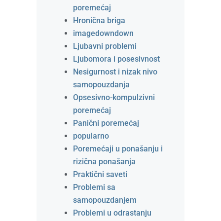
poremećaj
Hronična briga
imagedowndown
Ljubavni problemi
Ljubomora i posesivnost
Nesigurnost i nizak nivo
samopouzdanja
Opsesivno-kompulzivni
poremećaj
Panični poremećaj
popularno
Poremećaji u ponašanju i
rizična ponašanja
Praktični saveti
Problemi sa
samopouzdanjem
Problemi u odrastanju