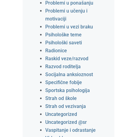
Problemi u ponašanju
Problemi u učenju i
motivaciji
Problemi u vezi braku
Psihološke teme
Psihološki saveti
Radionice
Raskid veze/razvod
Razvod roditelja
Socijalna anksioznost
Specifične fobije
Sportska psihologija
Strah od škole
Strah od vezivanja
Uncategorized
Uncategorized @sr
Vaspitanje i odrastanje