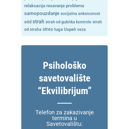
resavanje problema
relaksacija
samopouzdanje
socijalna anksioznost
strah
stid
strah od gubitka kontrole
strah
stres
tuga
od straha
Uspeh
veza
Psihološko
savetovalište
“Ekvilibrijum”
Telefon za zakazivanje
termina u
Savetovalištu: