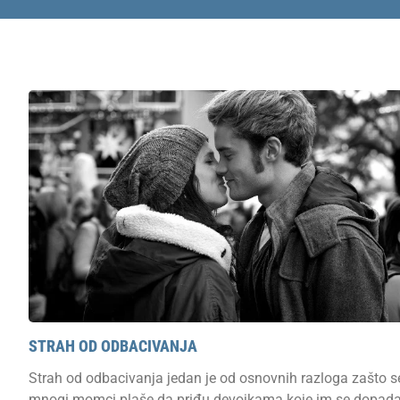
STRAH OD ODBACIVANJA
Strah od odbacivanja jedan je od osnovnih razloga zašto s
mnogi momci plaše da priđu devojkama koje im se dopada