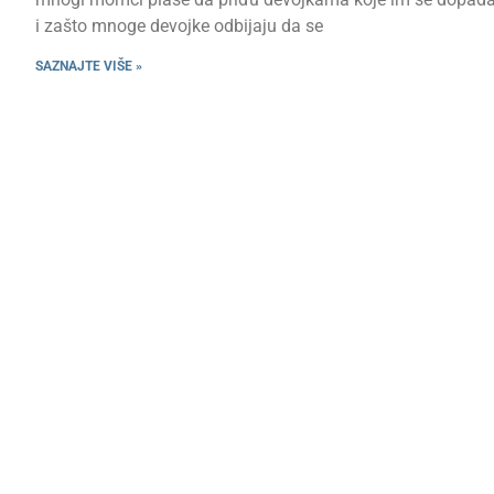
i zašto mnoge devojke odbijaju da se
SAZNAJTE VIŠE »