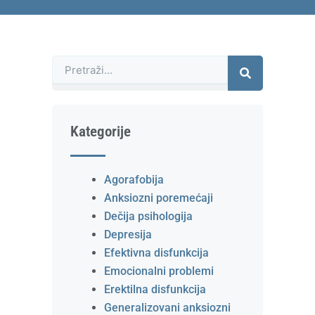
Претрага
Kategorije
Agorafobija
Anksiozni poremećaji
Dečija psihologija
Depresija
Efektivna disfunkcija
Emocionalni problemi
Erektilna disfunkcija
Generalizovani anksiozni