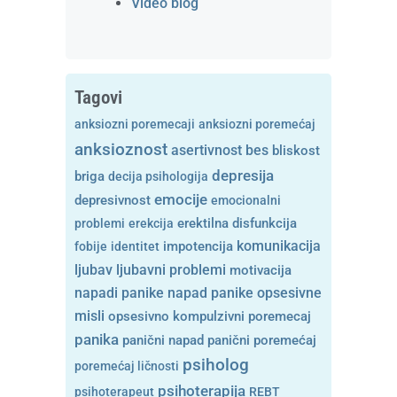
Video blog
Tagovi
anksiozni poremecaji
anksiozni poremećaj
anksioznost
asertivnost
bes
bliskost
depresija
briga
decija psihologija
emocije
depresivnost
emocionalni
problemi
erekcija
erektilna disfunkcija
komunikacija
fobije
identitet
impotencija
ljubavni problemi
ljubav
motivacija
opsesivne
napadi panike
napad panike
misli
opsesivno kompulzivni poremecaj
panika
panični napad
panični poremećaj
psiholog
poremećaj ličnosti
psihoterapija
psihoterapeut
REBT