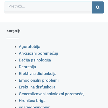
Претрага
Kategorije
Agorafobija
Anksiozni poremećaji
Dečija psihologija
Depresija
Efektivna disfunkcija
Emocionalni problemi
Erektilna disfunkcija
Generalizovani anksiozni poremećaj
Hronična briga
imagedowndown