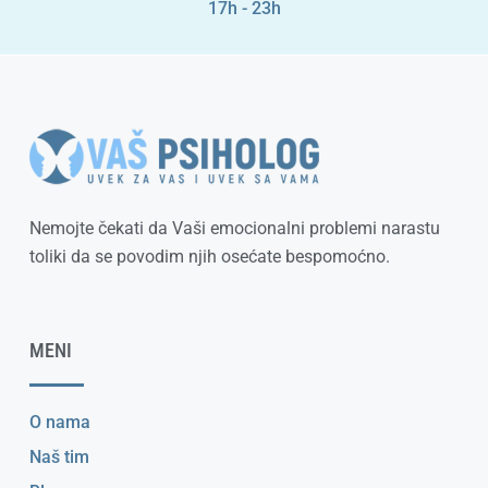
17h - 23h
Nemojte čekati da Vaši emocionalni problemi narastu
toliki da se povodim njih osećate bespomoćno.
MENI
O nama
Naš tim