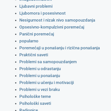
Ljubavni problemi
Ljubomora i posesivnost
Nesigurnost i nizak nivo samopouzdanja
Opsesivno-kompulzivni poremećaj
Panični poremećaj
popularno
Poremećaji u ponašanju i rizična ponašanja
Praktični saveti
Problemi sa samopouzdanjem
Problemi u odrastanju
Problemi u ponašanju
Problemi u učenju i motivaciji
Problemi u vezi braku
Psihološke teme
Psihološki saveti
Radionice