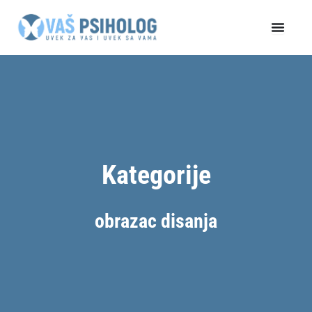
Пређи
на
садржај
Kategorije
obrazac disanja