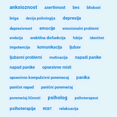
anksioznost
asertivnost
bes
bliskost
depresija
briga
decija psihologija
emocije
depresivnost
emocionalni problemi
erekcija
erektilna disfunkcija
fobije
identitet
komunikacija
ljubav
impotencija
ljubavni problemi
motivacija
napadi panike
opsesivne misli
napad panike
panika
opsesivno kompulzivni poremecaj
panični napad
panični poremećaj
psiholog
poremećaj ličnosti
psihoterapeut
psihoterapija
REBT
relaksacija