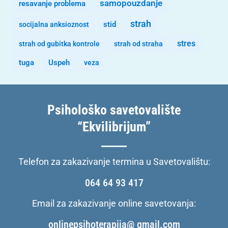
samopouzdanje
resavanje problema
strah
stid
socijalna anksioznost
stres
strah od gubitka kontrole
strah od straha
tuga
Uspeh
veza
Psihološko savetovalište
“Ekvilibrijum”
Telefon za zakazivanje termina u Savetovalištu:
064 64 93 417
Email za zakazivanje online savetovanja:
onlinepsihoterapija@ gmail.com