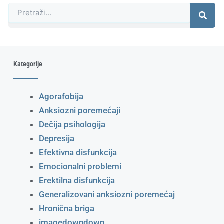
Претрага
Kategorije
Agorafobija
Anksiozni poremećaji
Dečija psihologija
Depresija
Efektivna disfunkcija
Emocionalni problemi
Erektilna disfunkcija
Generalizovani anksiozni poremećaj
Hronična briga
imagedowndown