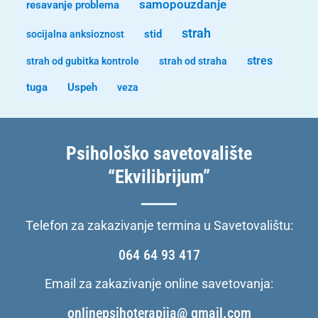
samopouzdanje
resavanje problema
strah
stid
socijalna anksioznost
stres
strah od gubitka kontrole
strah od straha
tuga
Uspeh
veza
Psihološko savetovalište
“Ekvilibrijum”
Telefon za zakazivanje termina u Savetovalištu:
064 64 93 417
Email za zakazivanje online savetovanja:
onlinepsihoterapija@ gmail.com