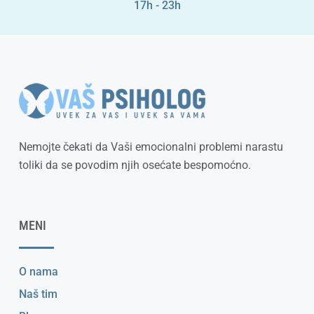
17h - 23h
Nemojte čekati da Vaši emocionalni problemi narastu
toliki da se povodim njih osećate bespomoćno.
MENI
O nama
Naš tim