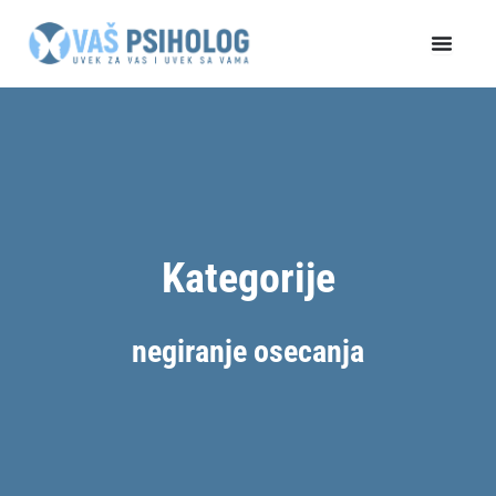
Пређи
на
садржај
Kategorije
negiranje osecanja