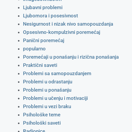
Ljubavni problemi
Ljubomora i posesivnost
Nesigurnost i nizak nivo samopouzdanja
Opsesivno-kompulzivni poremećaj
Panični poremećaj
popularno
Poremećaji u ponašanju i rizična ponašanja
Praktični saveti
Problemi sa samopouzdanjem
Problemi u odrastanju
Problemi u ponašanju
Problemi u učenju i motivaciji
Problemi u vezi braku
Psihološke teme
Psihološki saveti
Radionice