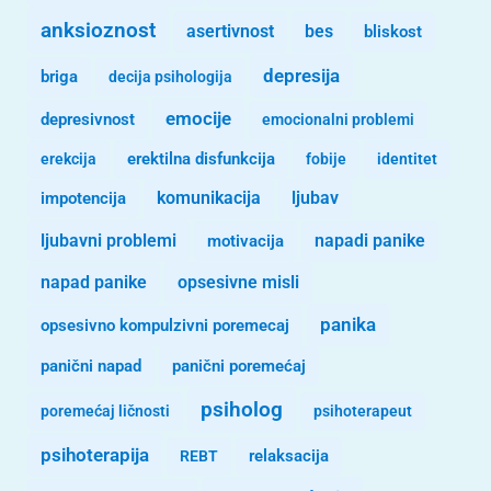
anksioznost
asertivnost
bes
bliskost
depresija
briga
decija psihologija
emocije
depresivnost
emocionalni problemi
erekcija
erektilna disfunkcija
fobije
identitet
komunikacija
ljubav
impotencija
ljubavni problemi
motivacija
napadi panike
opsesivne misli
napad panike
panika
opsesivno kompulzivni poremecaj
panični napad
panični poremećaj
psiholog
poremećaj ličnosti
psihoterapeut
psihoterapija
REBT
relaksacija