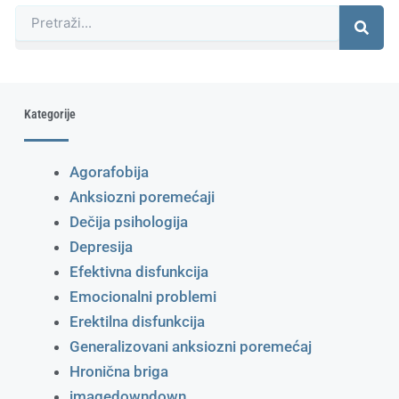
Претрага
Kategorije
Agorafobija
Anksiozni poremećaji
Dečija psihologija
Depresija
Efektivna disfunkcija
Emocionalni problemi
Erektilna disfunkcija
Generalizovani anksiozni poremećaj
Hronična briga
imagedowndown