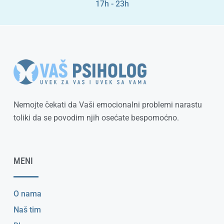
17h - 23h
Nemojte čekati da Vaši emocionalni problemi narastu
toliki da se povodim njih osećate bespomoćno.
MENI
O nama
Naš tim