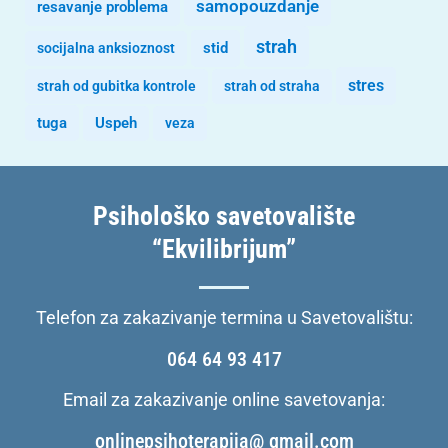
samopouzdanje
resavanje problema
strah
stid
socijalna anksioznost
stres
strah od gubitka kontrole
strah od straha
tuga
Uspeh
veza
Psihološko savetovalište
“Ekvilibrijum”
Telefon za zakazivanje termina u Savetovalištu:
064 64 93 417
Email za zakazivanje online savetovanja:
onlinepsihoterapija@ gmail.com