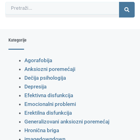
Претрага
Kategorije
Agorafobija
Anksiozni poremećaji
Dečija psihologija
Depresija
Efektivna disfunkcija
Emocionalni problemi
Erektilna disfunkcija
Generalizovani anksiozni poremećaj
Hronična briga
imagedowndown