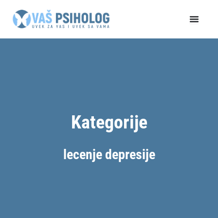
Пређи
на
садржај
Kategorije
lecenje depresije