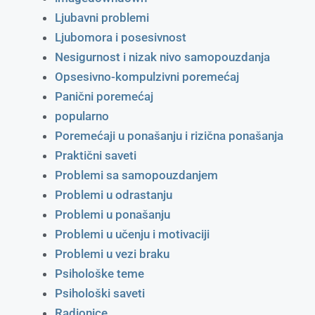
Ljubavni problemi
Ljubomora i posesivnost
Nesigurnost i nizak nivo samopouzdanja
Opsesivno-kompulzivni poremećaj
Panični poremećaj
popularno
Poremećaji u ponašanju i rizična ponašanja
Praktični saveti
Problemi sa samopouzdanjem
Problemi u odrastanju
Problemi u ponašanju
Problemi u učenju i motivaciji
Problemi u vezi braku
Psihološke teme
Psihološki saveti
Radionice