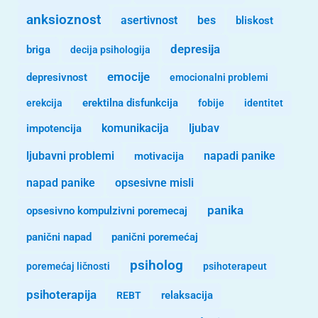
anksioznost
asertivnost
bes
bliskost
depresija
briga
decija psihologija
emocije
depresivnost
emocionalni problemi
erekcija
erektilna disfunkcija
fobije
identitet
komunikacija
ljubav
impotencija
ljubavni problemi
motivacija
napadi panike
opsesivne misli
napad panike
panika
opsesivno kompulzivni poremecaj
panični napad
panični poremećaj
psiholog
poremećaj ličnosti
psihoterapeut
psihoterapija
REBT
relaksacija