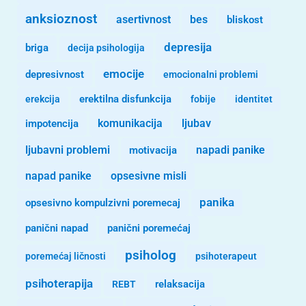
anksioznost
asertivnost
bes
bliskost
depresija
briga
decija psihologija
emocije
depresivnost
emocionalni problemi
erekcija
erektilna disfunkcija
fobije
identitet
komunikacija
ljubav
impotencija
ljubavni problemi
motivacija
napadi panike
opsesivne misli
napad panike
panika
opsesivno kompulzivni poremecaj
panični napad
panični poremećaj
psiholog
poremećaj ličnosti
psihoterapeut
psihoterapija
REBT
relaksacija