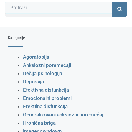
Претрага
Kategorije
Agorafobija
Anksiozni poremećaji
Dečija psihologija
Depresija
Efektivna disfunkcija
Emocionalni problemi
Erektilna disfunkcija
Generalizovani anksiozni poremećaj
Hronična briga
imagedowndown