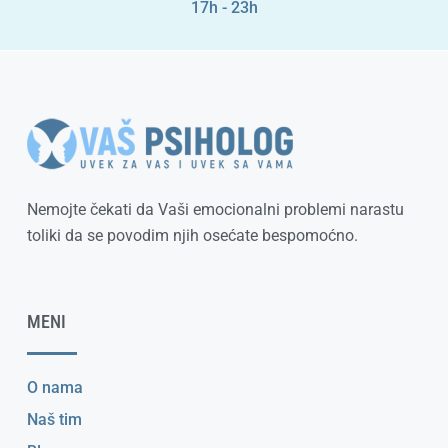
17h - 23h
Nemojte čekati da Vaši emocionalni problemi narastu
toliki da se povodim njih osećate bespomoćno.
MENI
O nama
Naš tim