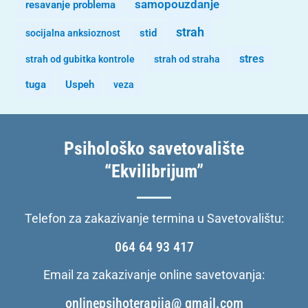
samopouzdanje
resavanje problema
strah
stid
socijalna anksioznost
stres
strah od gubitka kontrole
strah od straha
tuga
Uspeh
veza
Psihološko savetovalište
“Ekvilibrijum”
Telefon za zakazivanje termina u Savetovalištu:
064 64 93 417
Email za zakazivanje online savetovanja:
onlinepsihoterapija@ gmail.com