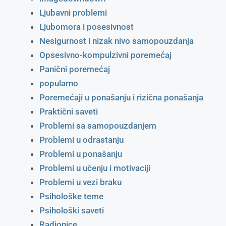
Ljubavni problemi
Ljubomora i posesivnost
Nesigurnost i nizak nivo samopouzdanja
Opsesivno-kompulzivni poremećaj
Panični poremećaj
popularno
Poremećaji u ponašanju i rizična ponašanja
Praktični saveti
Problemi sa samopouzdanjem
Problemi u odrastanju
Problemi u ponašanju
Problemi u učenju i motivaciji
Problemi u vezi braku
Psihološke teme
Psihološki saveti
Radionice