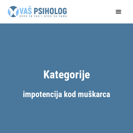
Пређи
на
садржај
Kategorije
impotencija kod muškarca