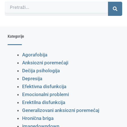
Претрага
Kategorije
Agorafobija
Anksiozni poremećaji
Dečija psihologija
Depresija
Efektivna disfunkcija
Emocionalni problemi
Erektilna disfunkcija
Generalizovani anksiozni poremećaj
Hronična briga
imagedowndown