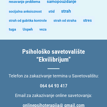
samopouzdanje
resavanje problema
strah
stid
socijalna anksioznost
stres
strah od gubitka kontrole
strah od straha
tuga
Uspeh
veza
Psihološko savetovalište
“Ekvilibrijum”
Telefon za zakazivanje termina u Savetovalištu:
064 64 93 417
Email za zakazivanje online savetovanja:
onlinepsihoterapija@ gmail.com