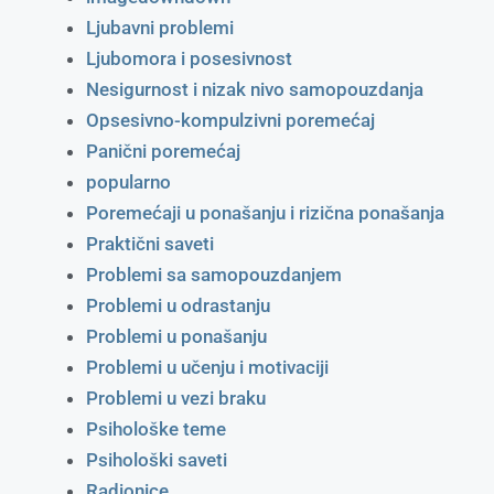
Ljubavni problemi
Ljubomora i posesivnost
Nesigurnost i nizak nivo samopouzdanja
Opsesivno-kompulzivni poremećaj
Panični poremećaj
popularno
Poremećaji u ponašanju i rizična ponašanja
Praktični saveti
Problemi sa samopouzdanjem
Problemi u odrastanju
Problemi u ponašanju
Problemi u učenju i motivaciji
Problemi u vezi braku
Psihološke teme
Psihološki saveti
Radionice