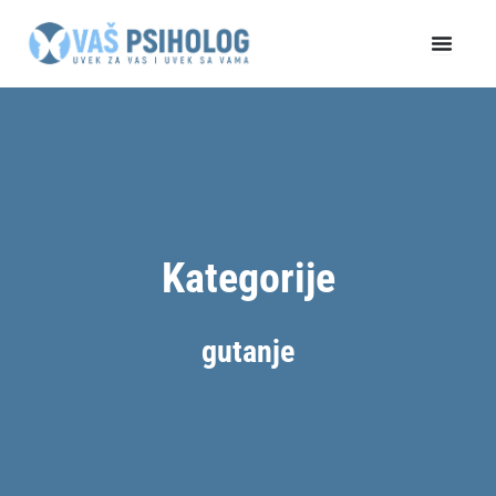
Пређи
на
садржај
Kategorije
gutanje