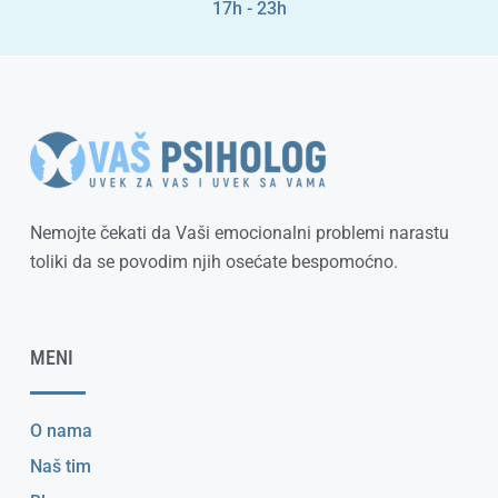
17h - 23h
Nemojte čekati da Vaši emocionalni problemi narastu
toliki da se povodim njih osećate bespomoćno.
MENI
O nama
Naš tim