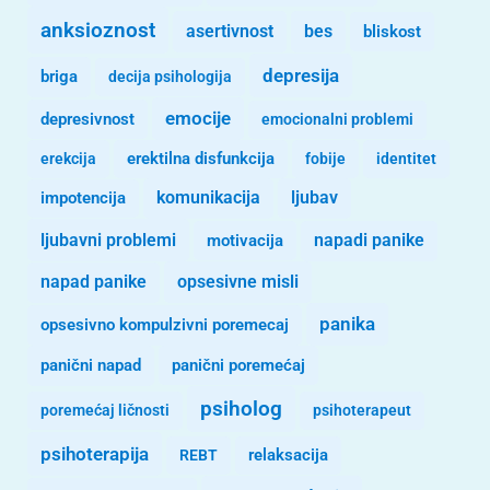
anksioznost
asertivnost
bes
bliskost
depresija
briga
decija psihologija
emocije
depresivnost
emocionalni problemi
erekcija
erektilna disfunkcija
fobije
identitet
komunikacija
ljubav
impotencija
ljubavni problemi
motivacija
napadi panike
opsesivne misli
napad panike
panika
opsesivno kompulzivni poremecaj
panični napad
panični poremećaj
psiholog
poremećaj ličnosti
psihoterapeut
psihoterapija
REBT
relaksacija