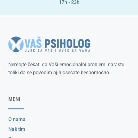
17h - 23h
Nemojte čekati da Vaši emocionalni problemi narastu
toliki da se povodim njih osećate bespomoćno.
MENI
O nama
Naš tim