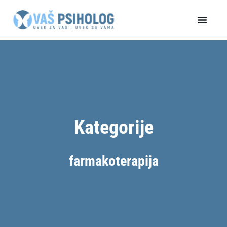
Пређи
на
садржај
Kategorije
farmakoterapija