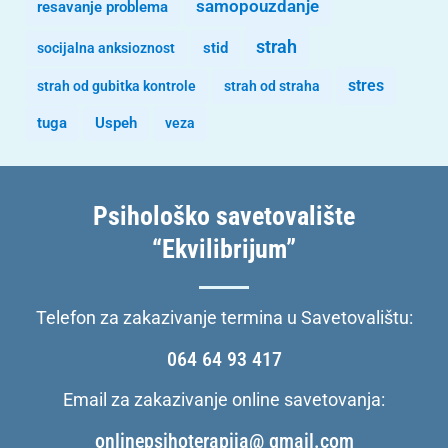
samopouzdanje
resavanje problema
strah
stid
socijalna anksioznost
stres
strah od gubitka kontrole
strah od straha
tuga
Uspeh
veza
Psihološko savetovalište
“Ekvilibrijum”
Telefon za zakazivanje termina u Savetovalištu:
064 64 93 417
Email za zakazivanje online savetovanja:
onlinepsihoterapija@ gmail.com