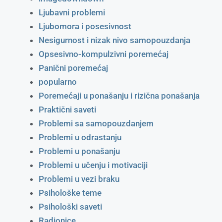
Ljubavni problemi
Ljubomora i posesivnost
Nesigurnost i nizak nivo samopouzdanja
Opsesivno-kompulzivni poremećaj
Panični poremećaj
popularno
Poremećaji u ponašanju i rizična ponašanja
Praktični saveti
Problemi sa samopouzdanjem
Problemi u odrastanju
Problemi u ponašanju
Problemi u učenju i motivaciji
Problemi u vezi braku
Psihološke teme
Psihološki saveti
Radionice