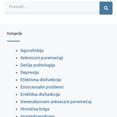
Претрага
Kategorije
Agorafobija
Anksiozni poremećaji
Dečija psihologija
Depresija
Efektivna disfunkcija
Emocionalni problemi
Erektilna disfunkcija
Generalizovani anksiozni poremećaj
Hronična briga
imagedowndown