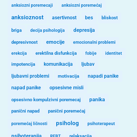
anksiozni poremecaji
anksiozni poremećaj
anksioznost
asertivnost
bes
bliskost
depresija
briga
decija psihologija
emocije
depresivnost
emocionalni problemi
erekcija
erektilna disfunkcija
fobije
identitet
komunikacija
ljubav
impotencija
ljubavni problemi
motivacija
napadi panike
opsesivne misli
napad panike
panika
opsesivno kompulzivni poremecaj
panični napad
panični poremećaj
psiholog
poremećaj ličnosti
psihoterapeut
psihoterapija
REBT
relaksacija