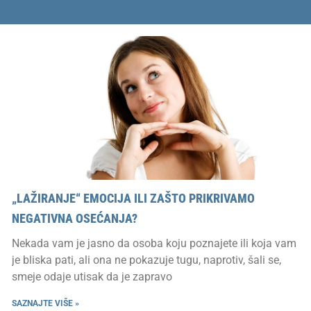
„LAŽIRANJE“ EMOCIJA ILI ZAŠTO PRIKRIVAMO
NEGATIVNA OSEĆANJA?
Nekada vam je jasno da osoba koju poznajete ili koja vam
je bliska pati, ali ona ne pokazuje tugu, naprotiv, šali se,
smeje odaje utisak da je zapravo
SAZNAJTE VIŠE »