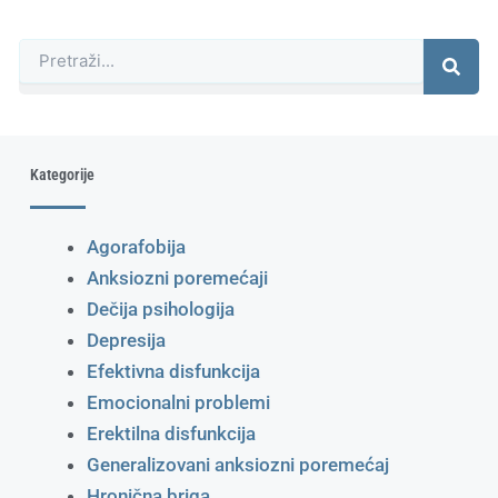
Претрага
Kategorije
Agorafobija
Anksiozni poremećaji
Dečija psihologija
Depresija
Efektivna disfunkcija
Emocionalni problemi
Erektilna disfunkcija
Generalizovani anksiozni poremećaj
Hronična briga