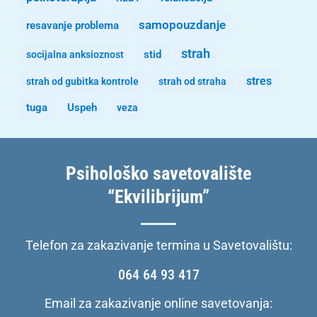
samopouzdanje
resavanje problema
strah
stid
socijalna anksioznost
stres
strah od gubitka kontrole
strah od straha
tuga
Uspeh
veza
Psihološko savetovalište
“Ekvilibrijum”
Telefon za zakazivanje termina u Savetovalištu:
064 64 93 417
Email za zakazivanje online savetovanja: