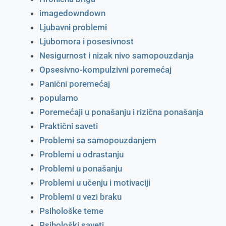
imagedowndown
Ljubavni problemi
Ljubomora i posesivnost
Nesigurnost i nizak nivo samopouzdanja
Opsesivno-kompulzivni poremećaj
Panični poremećaj
popularno
Poremećaji u ponašanju i rizična ponašanja
Praktični saveti
Problemi sa samopouzdanjem
Problemi u odrastanju
Problemi u ponašanju
Problemi u učenju i motivaciji
Problemi u vezi braku
Psihološke teme
Psihološki saveti