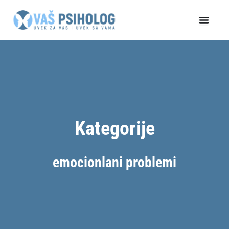
Пређи
на
садржај
Kategorije
emocionlani problemi