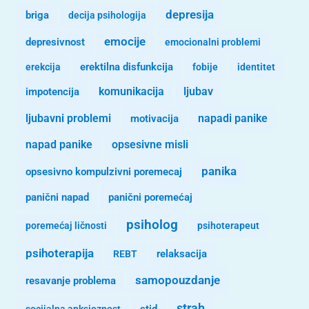
depresija
briga
decija psihologija
emocije
depresivnost
emocionalni problemi
erekcija
erektilna disfunkcija
fobije
identitet
komunikacija
ljubav
impotencija
ljubavni problemi
motivacija
napadi panike
opsesivne misli
napad panike
panika
opsesivno kompulzivni poremecaj
panični napad
panični poremećaj
psiholog
poremećaj ličnosti
psihoterapeut
psihoterapija
REBT
relaksacija
samopouzdanje
resavanje problema
strah