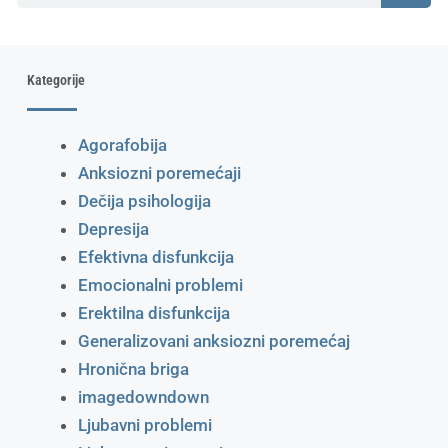
Kategorije
Agorafobija
Anksiozni poremećaji
Dečija psihologija
Depresija
Efektivna disfunkcija
Emocionalni problemi
Erektilna disfunkcija
Generalizovani anksiozni poremećaj
Hronična briga
imagedowndown
Ljubavni problemi