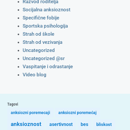
Razvod roditelja
Socijalna anksioznost
Specifične fobije
Sportska psihologija
Strah od škole
Strah od vezivanja
Uncategorized
Uncategorized @sr
Vaspitanje i odrastanje
Video blog
Tagovi
anksiozni poremecaji
anksiozni poremećaj
anksioznost
asertivnost
bes
bliskost