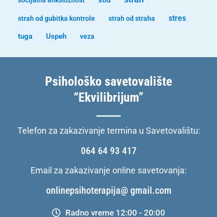
stid
socijalna anksioznost
stres
strah od gubitka kontrole
strah od straha
tuga
Uspeh
veza
Psihološko savetovalište
“Ekvilibrijum”
Telefon za zakazivanje termina u Savetovalištu:
064 64 93 417
Email za zakazivanje online savetovanja:
onlinepsihoterapija@ gmail.com
Radno vreme 12:00 - 20:00