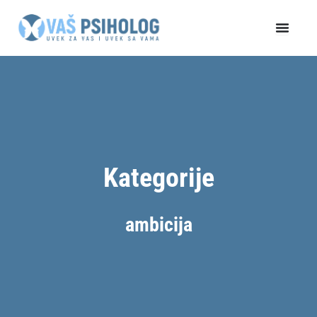
Пређи
на
садржај
Kategorije
ambicija