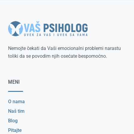
Nemojte čekati da Vaši emocionalni problemi narastu
toliki da se povodim njih osećate bespomoćno.
MENI
O nama
Naš tim
Blog
Pitajte