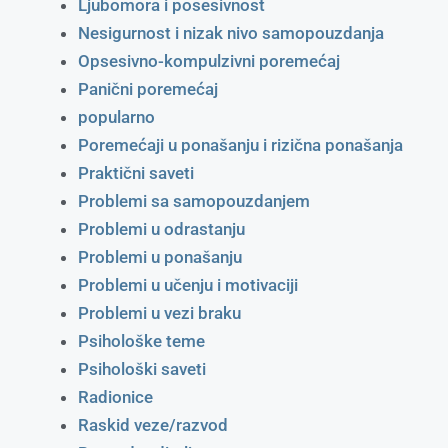
Ljubomora i posesivnost
Nesigurnost i nizak nivo samopouzdanja
Opsesivno-kompulzivni poremećaj
Panični poremećaj
popularno
Poremećaji u ponašanju i rizična ponašanja
Praktični saveti
Problemi sa samopouzdanjem
Problemi u odrastanju
Problemi u ponašanju
Problemi u učenju i motivaciji
Problemi u vezi braku
Psihološke teme
Psihološki saveti
Radionice
Raskid veze/razvod