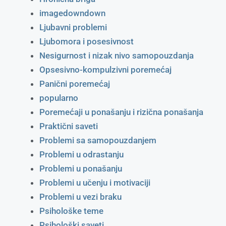
imagedowndown
Ljubavni problemi
Ljubomora i posesivnost
Nesigurnost i nizak nivo samopouzdanja
Opsesivno-kompulzivni poremećaj
Panični poremećaj
popularno
Poremećaji u ponašanju i rizična ponašanja
Praktični saveti
Problemi sa samopouzdanjem
Problemi u odrastanju
Problemi u ponašanju
Problemi u učenju i motivaciji
Problemi u vezi braku
Psihološke teme
Psihološki saveti