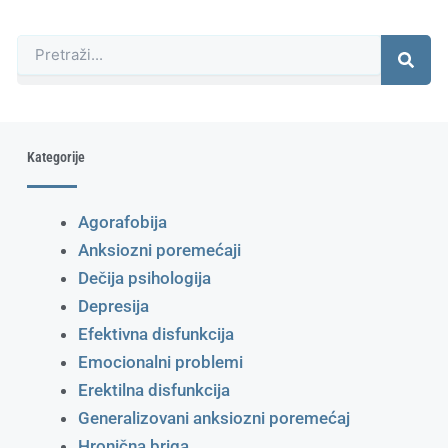
Претрага
Kategorije
Agorafobija
Anksiozni poremećaji
Dečija psihologija
Depresija
Efektivna disfunkcija
Emocionalni problemi
Erektilna disfunkcija
Generalizovani anksiozni poremećaj
Hronična briga