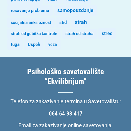
samopouzdanje
resavanje problema
strah
stid
socijalna anksioznost
stres
strah od gubitka kontrole
strah od straha
tuga
Uspeh
veza
Psihološko savetovalište
“Ekvilibrijum”
Telefon za zakazivanje termina u Savetovalištu:
064 64 93 417
Email za zakazivanje online savetovanja: