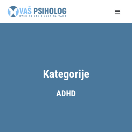
Пређи
на
садржај
Kategorije
ADHD