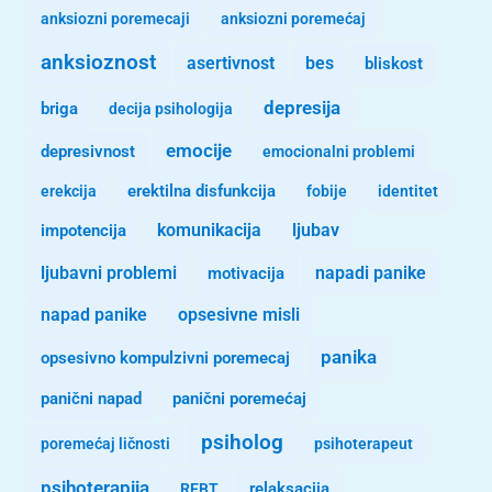
anksiozni poremecaji
anksiozni poremećaj
anksioznost
asertivnost
bes
bliskost
depresija
briga
decija psihologija
emocije
depresivnost
emocionalni problemi
erekcija
erektilna disfunkcija
fobije
identitet
komunikacija
ljubav
impotencija
ljubavni problemi
motivacija
napadi panike
opsesivne misli
napad panike
panika
opsesivno kompulzivni poremecaj
panični napad
panični poremećaj
psiholog
poremećaj ličnosti
psihoterapeut
psihoterapija
REBT
relaksacija