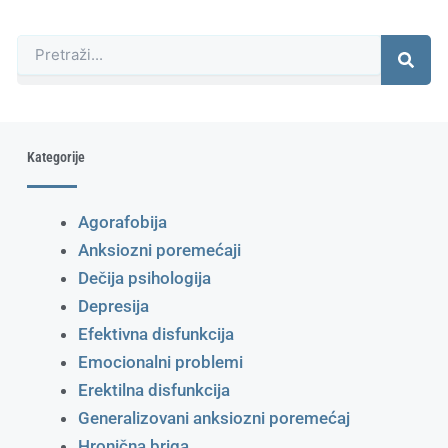
Претрага
Kategorije
Agorafobija
Anksiozni poremećaji
Dečija psihologija
Depresija
Efektivna disfunkcija
Emocionalni problemi
Erektilna disfunkcija
Generalizovani anksiozni poremećaj
Hronična briga