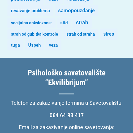
samopouzdanje
resavanje problema
strah
stid
socijalna anksioznost
stres
strah od gubitka kontrole
strah od straha
tuga
Uspeh
veza
Psihološko savetovalište
“Ekvilibrijum”
Telefon za zakazivanje termina u Savetovalištu:
064 64 93 417
Email za zakazivanje online savetovanja: