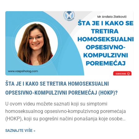
ŠTA JE I KAKO SE TRETIRA HOMOSEKSUALNI
OPSESIVNO-KOMPULZIVNI POREMEĆAJ (HOKP)?
U ovom videu možete saznati koji su simptomi
homoseksualnog opsesivno-kompulzivnog poremećaja
(HOKP), koji su pogrešni načini ponašanja koje osobe
koriste
SAZNAJTE VIŠE »