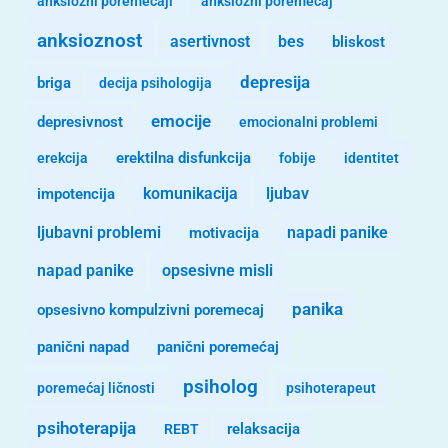
anksiozni poremecaji
anksiozni poremećaj
anksioznost
asertivnost
bes
bliskost
depresija
briga
decija psihologija
emocije
depresivnost
emocionalni problemi
erekcija
erektilna disfunkcija
fobije
identitet
komunikacija
ljubav
impotencija
ljubavni problemi
motivacija
napadi panike
opsesivne misli
napad panike
panika
opsesivno kompulzivni poremecaj
panični napad
panični poremećaj
psiholog
poremećaj ličnosti
psihoterapeut
psihoterapija
REBT
relaksacija