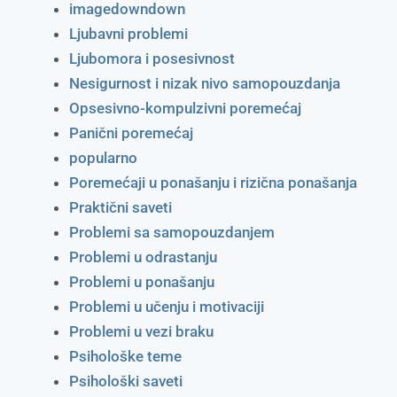
imagedowndown
Ljubavni problemi
Ljubomora i posesivnost
Nesigurnost i nizak nivo samopouzdanja
Opsesivno-kompulzivni poremećaj
Panični poremećaj
popularno
Poremećaji u ponašanju i rizična ponašanja
Praktični saveti
Problemi sa samopouzdanjem
Problemi u odrastanju
Problemi u ponašanju
Problemi u učenju i motivaciji
Problemi u vezi braku
Psihološke teme
Psihološki saveti