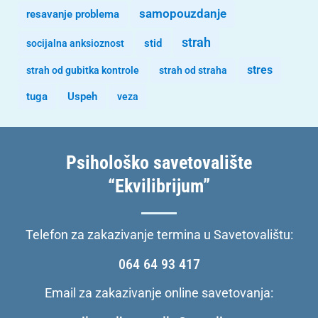
samopouzdanje
resavanje problema
strah
stid
socijalna anksioznost
stres
strah od gubitka kontrole
strah od straha
tuga
Uspeh
veza
Psihološko savetovalište
“Ekvilibrijum”
Telefon za zakazivanje termina u Savetovalištu:
064 64 93 417
Email za zakazivanje online savetovanja: