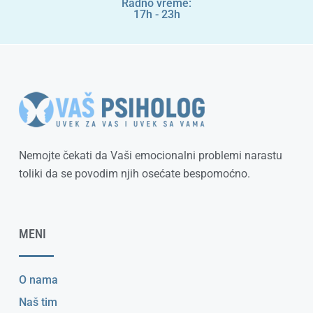
Radno vreme:
17h - 23h
Nemojte čekati da Vaši emocionalni problemi narastu
toliki da se povodim njih osećate bespomoćno.
MENI
O nama
Naš tim