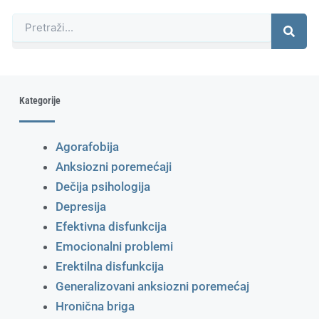
Претрага
Kategorije
Agorafobija
Anksiozni poremećaji
Dečija psihologija
Depresija
Efektivna disfunkcija
Emocionalni problemi
Erektilna disfunkcija
Generalizovani anksiozni poremećaj
Hronična briga