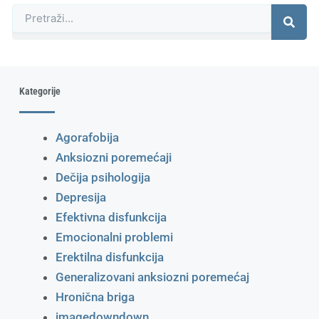
Претрага
Kategorije
Agorafobija
Anksiozni poremećaji
Dečija psihologija
Depresija
Efektivna disfunkcija
Emocionalni problemi
Erektilna disfunkcija
Generalizovani anksiozni poremećaj
Hronična briga
imagedowndown