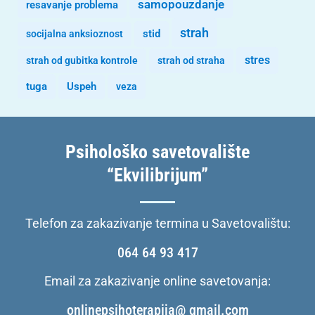
samopouzdanje
resavanje problema
strah
stid
socijalna anksioznost
stres
strah od gubitka kontrole
strah od straha
tuga
Uspeh
veza
Psihološko savetovalište
“Ekvilibrijum”
Telefon za zakazivanje termina u Savetovalištu:
064 64 93 417
Email za zakazivanje online savetovanja:
onlinepsihoterapija@ gmail.com