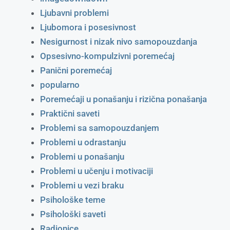
Ljubavni problemi
Ljubomora i posesivnost
Nesigurnost i nizak nivo samopouzdanja
Opsesivno-kompulzivni poremećaj
Panični poremećaj
popularno
Poremećaji u ponašanju i rizična ponašanja
Praktični saveti
Problemi sa samopouzdanjem
Problemi u odrastanju
Problemi u ponašanju
Problemi u učenju i motivaciji
Problemi u vezi braku
Psihološke teme
Psihološki saveti
Radionice