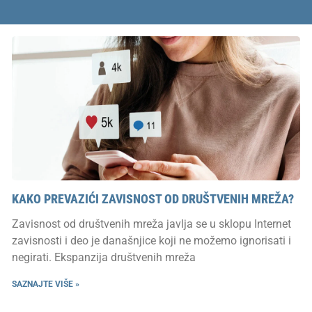
KAKO PREVAZIĆI ZAVISNOST OD DRUŠTVENIH MREŽA?
Zavisnost od društvenih mreža javlja se u sklopu Internet
zavisnosti i deo je današnjice koji ne možemo ignorisati i
negirati. Ekspanzija društvenih mreža
SAZNAJTE VIŠE »