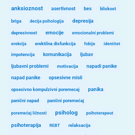
anksioznost
asertivnost
bes
bliskost
depresija
briga
decija psihologija
emocije
depresivnost
emocionalni problemi
erekcija
erektilna disfunkcija
fobije
identitet
komunikacija
ljubav
impotencija
ljubavni problemi
motivacija
napadi panike
opsesivne misli
napad panike
panika
opsesivno kompulzivni poremecaj
panični napad
panični poremećaj
psiholog
poremećaj ličnosti
psihoterapeut
psihoterapija
REBT
relaksacija