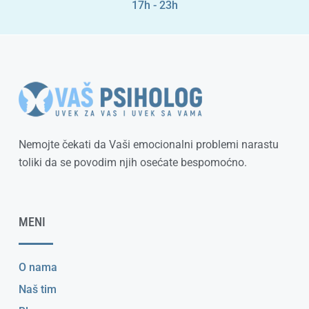
17h - 23h
Nemojte čekati da Vaši emocionalni problemi narastu
toliki da se povodim njih osećate bespomoćno.
MENI
O nama
Naš tim