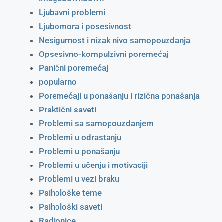
Ljubavni problemi
Ljubomora i posesivnost
Nesigurnost i nizak nivo samopouzdanja
Opsesivno-kompulzivni poremećaj
Panični poremećaj
popularno
Poremećaji u ponašanju i rizična ponašanja
Praktični saveti
Problemi sa samopouzdanjem
Problemi u odrastanju
Problemi u ponašanju
Problemi u učenju i motivaciji
Problemi u vezi braku
Psihološke teme
Psihološki saveti
Radionice