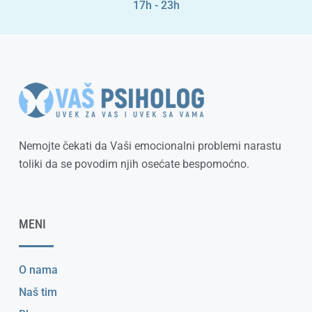
17h - 23h
Nemojte čekati da Vaši emocionalni problemi narastu
toliki da se povodim njih osećate bespomoćno.
MENI
O nama
Naš tim