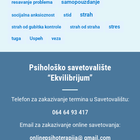
samopouzdanje
resavanje problema
strah
stid
socijalna anksioznost
stres
strah od gubitka kontrole
strah od straha
tuga
Uspeh
veza
Psihološko savetovalište
“Ekvilibrijum”
Telefon za zakazivanje termina u Savetovalištu:
064 64 93 417
Email za zakazivanje online savetovanja:
onlinepsihoterapija@ gmail.com