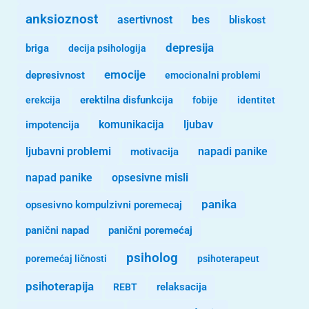
anksioznost
asertivnost
bes
bliskost
depresija
briga
decija psihologija
emocije
depresivnost
emocionalni problemi
erekcija
erektilna disfunkcija
fobije
identitet
komunikacija
ljubav
impotencija
ljubavni problemi
motivacija
napadi panike
opsesivne misli
napad panike
panika
opsesivno kompulzivni poremecaj
panični napad
panični poremećaj
psiholog
poremećaj ličnosti
psihoterapeut
psihoterapija
REBT
relaksacija