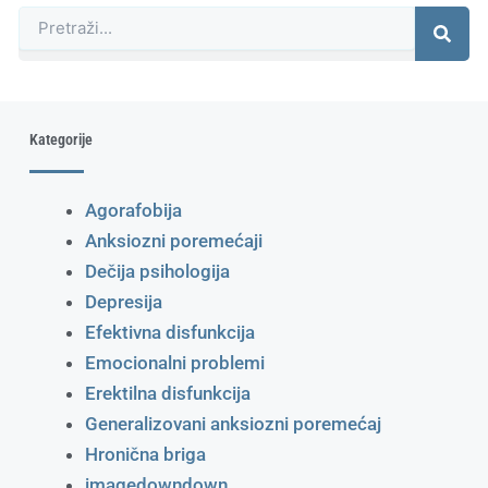
Претрага
Kategorije
Agorafobija
Anksiozni poremećaji
Dečija psihologija
Depresija
Efektivna disfunkcija
Emocionalni problemi
Erektilna disfunkcija
Generalizovani anksiozni poremećaj
Hronična briga
imagedowndown