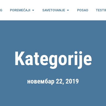
ama
Open Poremećaji
Open Savetovanje
OG
POREMEĆAJI
SAVETOVANJE
POSAO
TESTI
Kategorije
новембар 22, 2019