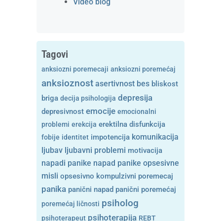
Video blog
Tagovi
anksiozni poremecaji
anksiozni poremećaj
anksioznost
asertivnost
bes
bliskost
depresija
briga
decija psihologija
emocije
depresivnost
emocionalni
problemi
erekcija
erektilna disfunkcija
komunikacija
fobije
identitet
impotencija
ljubavni problemi
ljubav
motivacija
opsesivne
napadi panike
napad panike
misli
opsesivno kompulzivni poremecaj
panika
panični napad
panični poremećaj
psiholog
poremećaj ličnosti
psihoterapija
psihoterapeut
REBT