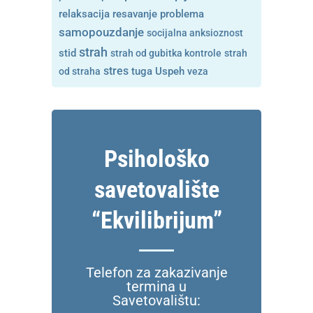
resavanje problema
relaksacija
samopouzdanje
socijalna anksioznost
strah
stid
strah od gubitka kontrole
strah
stres
tuga
od straha
Uspeh
veza
Psihološko
savetovalište
“Ekvilibrijum”
Telefon za zakazivanje
termina u
Savetovalištu: