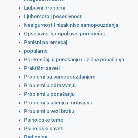
Ljubavni problemi
Ljubomora i posesivnost
Nesigurnost i nizak nivo samopouzdanja
Opsesivno-kompulzivni poremećaj
Panični poremećaj
popularno
Poremećaji u ponašanju i rizična ponašanja
Praktični saveti
Problemi sa samopouzdanjem
Problemi u odrastanju
Problemi u ponašanju
Problemi u učenju i motivaciji
Problemi u vezi braku
Psihološke teme
Psihološki saveti
Radionice