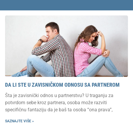
DA LI STE U ZAVISNIČKOM ODNOSU SA PARTNEROM
Šta je zavisnički odnos u partnerstvu? U traganju za
potvrdom sebe kroz partnera, osoba može razviti
specifičnu fantaziju da je baš ta osoba “ona prava”,
SAZNAJTE VIŠE »