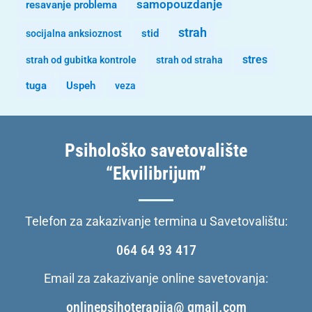
samopouzdanje
resavanje problema
strah
stid
socijalna anksioznost
stres
strah od gubitka kontrole
strah od straha
tuga
Uspeh
veza
Psihološko savetovalište
“Ekvilibrijum”
Telefon za zakazivanje termina u Savetovalištu:
064 64 93 417
Email za zakazivanje online savetovanja:
onlinepsihoterapija@ gmail.com