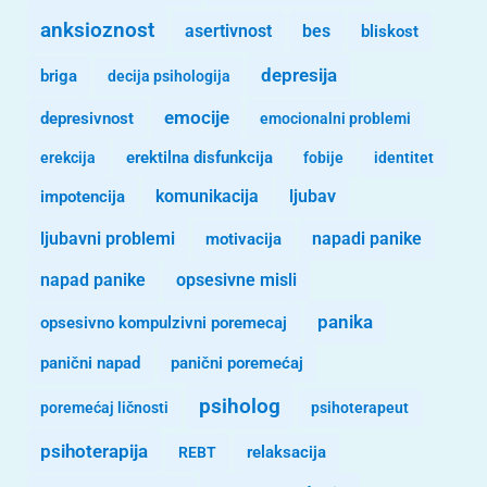
anksioznost
asertivnost
bes
bliskost
depresija
briga
decija psihologija
emocije
depresivnost
emocionalni problemi
erekcija
erektilna disfunkcija
fobije
identitet
komunikacija
ljubav
impotencija
ljubavni problemi
motivacija
napadi panike
opsesivne misli
napad panike
panika
opsesivno kompulzivni poremecaj
panični napad
panični poremećaj
psiholog
poremećaj ličnosti
psihoterapeut
psihoterapija
REBT
relaksacija