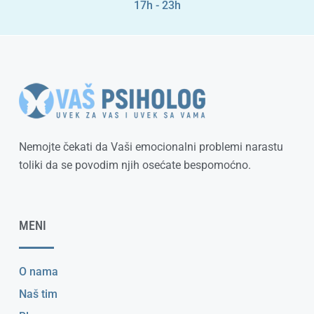
17h - 23h
Nemojte čekati da Vaši emocionalni problemi narastu
toliki da se povodim njih osećate bespomoćno.
MENI
O nama
Naš tim