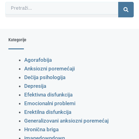
Претрага
Kategorije
Agorafobija
Anksiozni poremećaji
Dečija psihologija
Depresija
Efektivna disfunkcija
Emocionalni problemi
Erektilna disfunkcija
Generalizovani anksiozni poremećaj
Hronična briga
imagedowndown