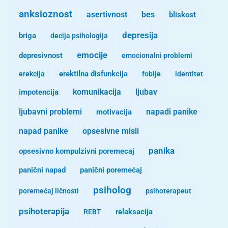
anksioznost
asertivnost
bes
bliskost
depresija
briga
decija psihologija
emocije
depresivnost
emocionalni problemi
erekcija
erektilna disfunkcija
fobije
identitet
komunikacija
ljubav
impotencija
ljubavni problemi
motivacija
napadi panike
opsesivne misli
napad panike
panika
opsesivno kompulzivni poremecaj
panični napad
panični poremećaj
psiholog
poremećaj ličnosti
psihoterapeut
psihoterapija
REBT
relaksacija