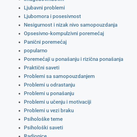
Ljubavni problemi
Ljubomora i posesivnost
Nesigurnost i nizak nivo samopouzdanja
Opsesivno-kompulzivni poremećaj
Panični poremećaj
popularno
Poremećaji u ponašanju i rizična ponašanja
Praktični saveti
Problemi sa samopouzdanjem
Problemi u odrastanju
Problemi u ponašanju
Problemi u učenju i motivaciji
Problemi u vezi braku
Psihološke teme
Psihološki saveti
Radionice