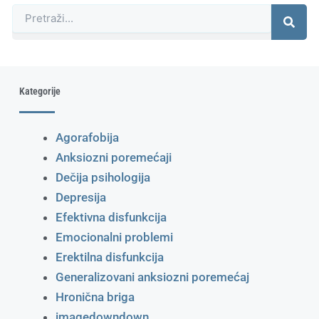
Претрага
Kategorije
Agorafobija
Anksiozni poremećaji
Dečija psihologija
Depresija
Efektivna disfunkcija
Emocionalni problemi
Erektilna disfunkcija
Generalizovani anksiozni poremećaj
Hronična briga
imagedowndown