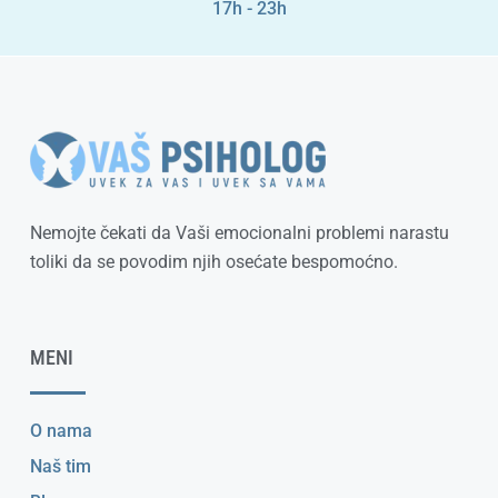
17h - 23h
Nemojte čekati da Vaši emocionalni problemi narastu
toliki da se povodim njih osećate bespomoćno.
MENI
O nama
Naš tim