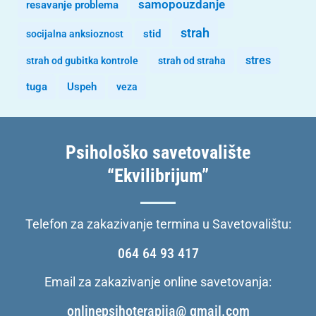
samopouzdanje
resavanje problema
strah
stid
socijalna anksioznost
stres
strah od gubitka kontrole
strah od straha
tuga
Uspeh
veza
Psihološko savetovalište
“Ekvilibrijum”
Telefon za zakazivanje termina u Savetovalištu:
064 64 93 417
Email za zakazivanje online savetovanja:
onlinepsihoterapija@ gmail.com