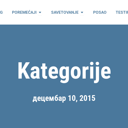
ama
Open Poremećaji
Open Savetovanje
OG
POREMEĆAJI
SAVETOVANJE
POSAO
TESTI
Kategorije
децембар 10, 2015