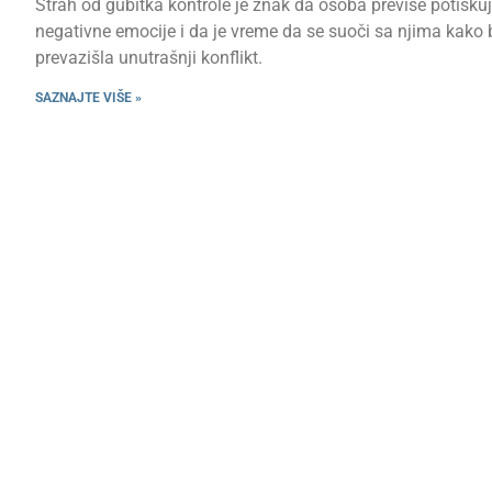
Strah od gubitka kontrole je znak da osoba previše potisku
negativne emocije i da je vreme da se suoči sa njima kako 
prevazišla unutrašnji konflikt.
SAZNAJTE VIŠE »