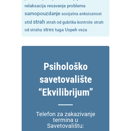
resavanje problema
relaksacija
samopouzdanje
socijalna anksioznost
strah
stid
strah od gubitka kontrole
strah
stres
tuga
od straha
Uspeh
veza
Psihološko
savetovalište
“Ekvilibrijum”
Telefon za zakazivanje
termina u
Savetovalištu: