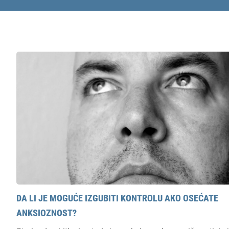
DA LI JE MOGUĆE IZGUBITI KONTROLU AKO OSEĆATE
ANKSIOZNOST?