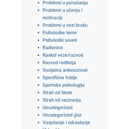
Problemi u ponašanju
Problemi u učenju i
motivaciji
Problemi u vezi braku
Psihološke teme
Psihološki saveti
Radionice
Raskid veze/razvod
Razvod roditelja
Socijalna anksioznost
Specifične fobije
Sportska psihologija
Strah od škole
Strah od vezivanja
Uncategorized
Uncategorized @sr
Vaspitanje i odrastanje