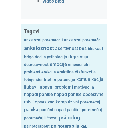
Video blog
Tagovi
anksiozni poremecaji
anksiozni poremećaj
anksioznost
asertivnost
bes
bliskost
depresija
briga
decija psihologija
emocije
depresivnost
emocionalni
problemi
erekcija
erektilna disfunkcija
komunikacija
fobije
identitet
impotencija
ljubavni problemi
ljubav
motivacija
opsesivne
napadi panike
napad panike
misli
opsesivno kompulzivni poremecaj
panika
panični napad
panični poremećaj
psiholog
poremećaj ličnosti
psihoterapija
psihoterapeut
REBT