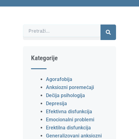
Претрага
Kategorije
Agorafobija
Anksiozni poremećaji
Dečija psihologija
Depresija
Efektivna disfunkcija
Emocionalni problemi
Erektilna disfunkcija
Generalizovani anksiozni