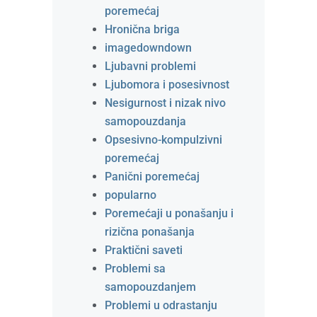
poremećaj
Hronična briga
imagedowndown
Ljubavni problemi
Ljubomora i posesivnost
Nesigurnost i nizak nivo
samopouzdanja
Opsesivno-kompulzivni
poremećaj
Panični poremećaj
popularno
Poremećaji u ponašanju i
rizična ponašanja
Praktični saveti
Problemi sa
samopouzdanjem
Problemi u odrastanju